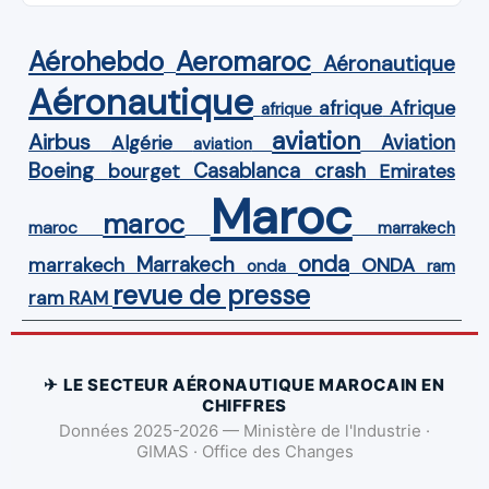
Aérohebdo
Aeromaroc
Aéronautique
Aéronautique
Afrique
afrique
afrique
aviation
Airbus
Aviation
Algérie
aviation
Boeing
Casablanca
crash
bourget
Emirates
Maroc
maroc
maroc
marrakech
onda
Marrakech
ONDA
marrakech
onda
ram
revue de presse
ram
RAM
✈ LE SECTEUR AÉRONAUTIQUE MAROCAIN EN
CHIFFRES
Données 2025-2026 — Ministère de l'Industrie ·
GIMAS · Office des Changes