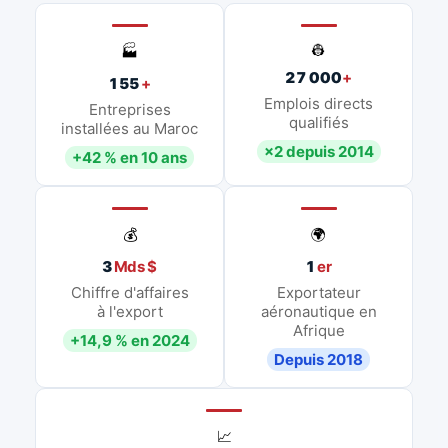
👷
🏭
27 000
+
155
+
Emplois directs
Entreprises
qualifiés
installées au Maroc
×2 depuis 2014
+42 % en 10 ans
💰
🌍
3
Mds $
1
er
Chiffre d'affaires
Exportateur
à l'export
aéronautique en
Afrique
+14,9 % en 2024
Depuis 2018
📈