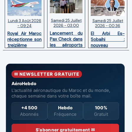
Samedi 25 Juillet
Samedi 25 Juillet
Lundi 3 Août 2026
2026 - 03:00
2026 - 00:36
- 09:24
Lancement du
El Arbi Es-
Royal Air Maroc
Pax Check dans
Sobaihi :
réceptionne son
les aéroports
nouveau
treizième
du Maroc
directeur à la
Boeing 787
tête de
Dreamliner
l’Aéroport
Mohammed V
✉ NEWSLETTER GRATUITE
de Casablanca
AéroHebdo
L'actualité aéronautique du Maroc et du monde,
chaque semaine dans votre boîte mail.
+4 500
Hebdo
100%
Abonnés
Fréquence
Gratuit
S'abonner gratuitement ✉