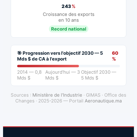
243
%
Croissance des exports
en 10 ans
Record national
🎯 Progression vers l'objectif 2030 — 5
60
Mds $ de CA à l'export
%
2014 — 0,8
Aujourd'hui — 3
Objectif 2030 —
Mds $
Mds $
5 Mds $
Sources :
Ministère de l'Industrie
· GIMAS · Office des
Changes · 2025-2026 — Portail
Aeronautique.ma