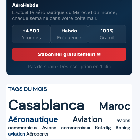
AéroHebdo
L'actualité aéronautique du Maroc et du monde,
chaque semaine dans votre boîte mail.
+4 500
Hebdo
100%
Abonnés
Fréquence
Gratuit
S'abonner gratuitement ✉
Pas de spam · Désinscription en 1 clic
TAGS DU MOIS
Casablanca
Maroc
Aéronautique
Aviation
avions
commerciaux
Avions commerciaux
Bellatig
Boeing
aviation
Aéroports