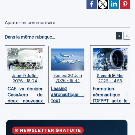
Ajouter un commentaire
<
>
Dans la même rubrique...
Samedi 20 Juin
Samedi 16 Mai
Jeudi 9 Juillet
2026 - 19:44
2026 - 14:55
2026 - 18:04
Leasing
Formation
CAE va équiper
aéronautique :
aéronautique :
CasaAero de
tout
l'OFPPT acte le
deux nouveaux
comprendre sur
transfert de la
simulateurs de
le dry lease, le
gestion de la
vol pour Boeing
wet lease et le
Moroccan
737 MAX et 787
sale and
Academy of
✉ NEWSLETTER GRATUITE
leaseback
Aeronautics