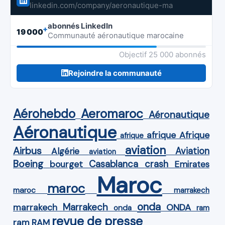
linkedin.com/company/aeronautique-ma
abonnés LinkedIn
+
19 000
Communauté aéronautique marocaine
Objectif 25 000 abonnés
Rejoindre la communauté
Aérohebdo
Aeromaroc
Aéronautique
Aéronautique
Afrique
afrique
afrique
aviation
Airbus
Aviation
Algérie
aviation
Boeing
Casablanca
crash
bourget
Emirates
Maroc
maroc
maroc
marrakech
onda
Marrakech
ONDA
marrakech
onda
ram
revue de presse
ram
RAM