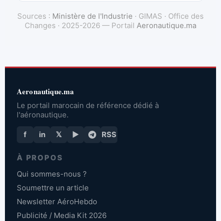
Sources :
Ministère de l'Industrie
· GIMAS · Office des
Changes · 2025-2026 — Portail
Aeronautique.ma
Aeronautique.ma
Le portail marocain de référence dédié à
l'aéronautique.
f
in
𝕏
▶
RSS
À PROPOS
Qui sommes-nous ?
Soumettre un article
Newsletter AéroHebdo
Publicité / Media Kit 2026