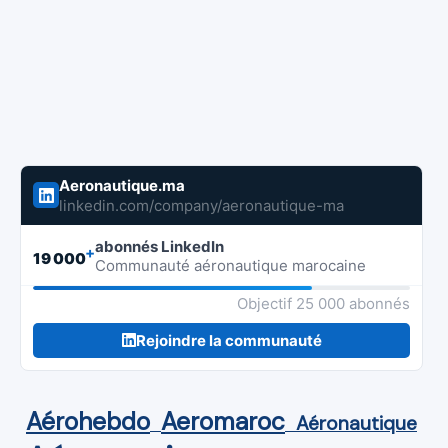
Aeronautique.ma
linkedin.com/company/aeronautique-ma
abonnés LinkedIn
+
19 000
Communauté aéronautique marocaine
Objectif 25 000 abonnés
Rejoindre la communauté
Aérohebdo
Aeromaroc
Aéronautique