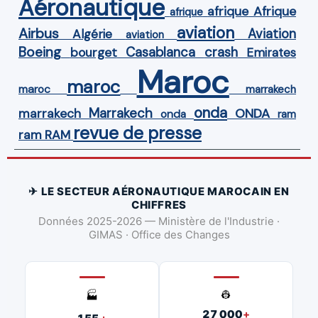
Aéronautique
Afrique
afrique
afrique
aviation
Airbus
Aviation
Algérie
aviation
Boeing
Casablanca
crash
bourget
Emirates
Maroc
maroc
maroc
marrakech
onda
Marrakech
ONDA
marrakech
onda
ram
revue de presse
ram
RAM
✈ LE SECTEUR AÉRONAUTIQUE MAROCAIN EN
CHIFFRES
Données 2025-2026 — Ministère de l'Industrie ·
GIMAS · Office des Changes
👷
🏭
27 000
+