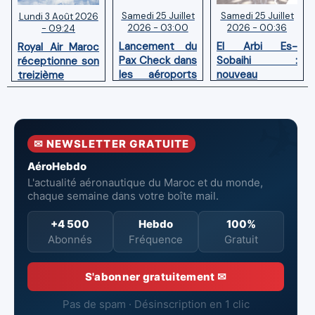
Samedi 25 Juillet
Samedi 25 Juillet
Lundi 3 Août 2026
2026 - 03:00
2026 - 00:36
- 09:24
Lancement du
El Arbi Es-
Royal Air Maroc
Pax Check dans
Sobaihi :
réceptionne son
les aéroports
nouveau
treizième
du Maroc
directeur à la
Boeing 787
tête de
Dreamliner
l’Aéroport
Mohammed V
✉ NEWSLETTER GRATUITE
de Casablanca
AéroHebdo
L'actualité aéronautique du Maroc et du monde,
chaque semaine dans votre boîte mail.
+4 500
Hebdo
100%
Abonnés
Fréquence
Gratuit
S'abonner gratuitement ✉
Pas de spam · Désinscription en 1 clic