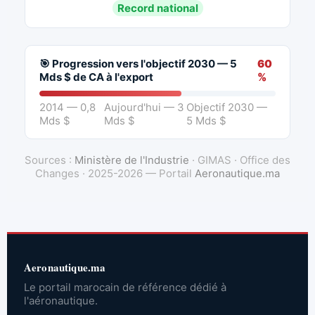
Record national
🎯 Progression vers l'objectif 2030 — 5
60
Mds $ de CA à l'export
%
2014 — 0,8
Aujourd'hui — 3
Objectif 2030 —
Mds $
Mds $
5 Mds $
Sources :
Ministère de l'Industrie
· GIMAS · Office des
Changes · 2025-2026 — Portail
Aeronautique.ma
Aeronautique.ma
Le portail marocain de référence dédié à
l'aéronautique.