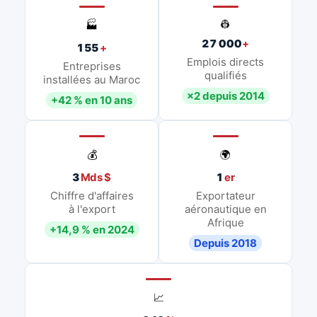
👷
🏭
27 000
+
155
+
Emplois directs
Entreprises
qualifiés
installées au Maroc
×2 depuis 2014
+42 % en 10 ans
💰
🌍
3
Mds $
1
er
Chiffre d'affaires
Exportateur
à l'export
aéronautique en
Afrique
+14,9 % en 2024
Depuis 2018
📈