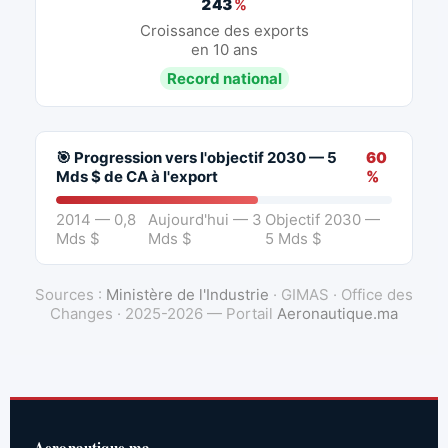
243
%
Croissance des exports
en 10 ans
Record national
🎯 Progression vers l'objectif 2030 — 5
60
Mds $ de CA à l'export
%
2014 — 0,8
Aujourd'hui — 3
Objectif 2030 —
Mds $
Mds $
5 Mds $
Sources :
Ministère de l'Industrie
· GIMAS · Office des
Changes · 2025-2026 — Portail
Aeronautique.ma
Aeronautique.ma