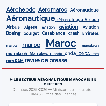
Aérohebdo
Aeromaroc
Aéronautique
Aéronautique
Afrique
afrique
afrique
aviation
Airbus
Aviation
Algérie
aviation
Boeing
Casablanca
crash
bourget
Emirates
Maroc
maroc
maroc
marrakech
onda
Marrakech
ONDA
marrakech
onda
ram
revue de presse
ram
RAM
✈ LE SECTEUR AÉRONAUTIQUE MAROCAIN EN
CHIFFRES
Données 2025-2026 — Ministère de l'Industrie ·
GIMAS · Office des Changes