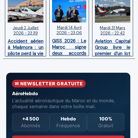
Mardi 14 Avril
Mardi 31 Mars
Jeudi 2 Juillet
2026 - 23:06
2026 - 22:42
2026 - 23:39
GISS 2026 : Le
Aviation Capital
Accident aérien
Maroc signe
Group livre le
à Maâmora : un
deux accords
premier d’un lot
pilote perd la vie
avec l'OACI
de six Boeing
en combat
pour renforcer
737‑8 MAX
contre un
la surveillance
neufs à Royal Air
incendie
et la sécurité
Maroc
✉ NEWSLETTER GRATUITE
aériennes.
AéroHebdo
L'actualité aéronautique du Maroc et du monde,
chaque semaine dans votre boîte mail.
+4 500
Hebdo
100%
Abonnés
Fréquence
Gratuit