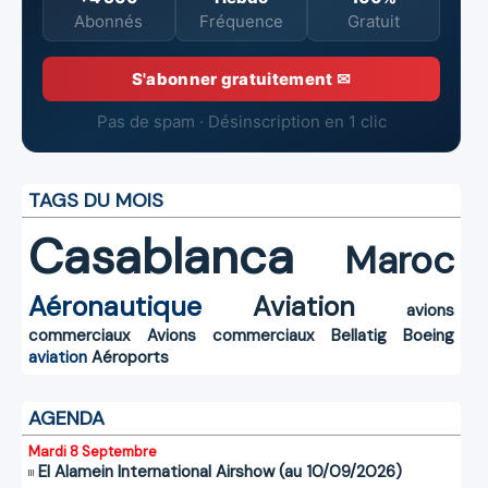
Abonnés
Fréquence
Gratuit
S'abonner gratuitement ✉
Pas de spam · Désinscription en 1 clic
TAGS DU MOIS
Casablanca
Maroc
Aéronautique
Aviation
avions
commerciaux
Avions commerciaux
Bellatig
Boeing
aviation
Aéroports
AGENDA
Mardi 8 Septembre
El Alamein International Airshow (au 10/09/2026)