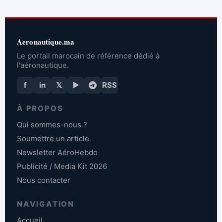
Aeronautique.ma
Le portail marocain de référence dédié à
l'aéronautique.
f
in
𝕏
▶
RSS
À PROPOS
Qui sommes-nous ?
Soumettre un article
Newsletter AéroHebdo
Publicité / Media Kit 2026
Nous contacter
NAVIGATION
Accueil