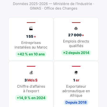
Données 2025-2026 — Ministère de l'Industrie ·
GIMAS · Office des Changes
👷
🏭
27 000
+
155
+
Emplois directs
Entreprises
qualifiés
installées au Maroc
×2 depuis 2014
+42 % en 10 ans
💰
🌍
3
Mds $
1
er
Chiffre d'affaires
Exportateur
à l'export
aéronautique en
Afrique
+14,9 % en 2024
Depuis 2018