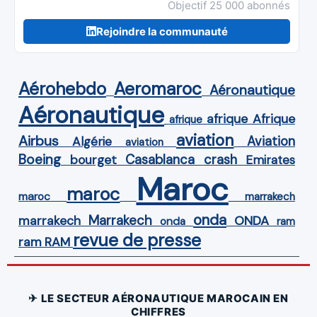
Objectif 25 000 abonnés
Rejoindre la communauté
Aérohebdo
Aeromaroc
Aéronautique
Aéronautique
Afrique
afrique
afrique
aviation
Airbus
Aviation
Algérie
aviation
Boeing
Casablanca
crash
bourget
Emirates
Maroc
maroc
maroc
marrakech
onda
Marrakech
ONDA
marrakech
onda
ram
revue de presse
ram
RAM
✈ LE SECTEUR AÉRONAUTIQUE MAROCAIN EN
CHIFFRES