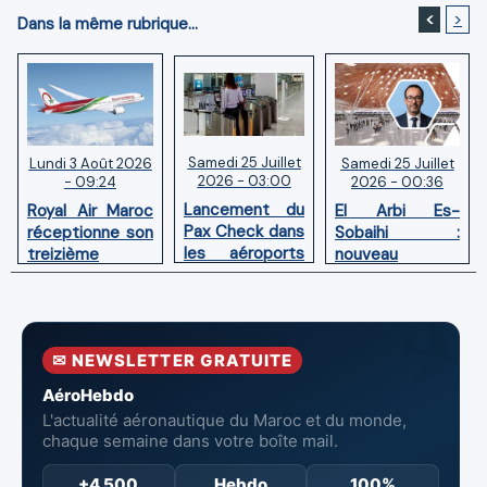
<
>
Dans la même rubrique...
Samedi 25 Juillet
Samedi 25 Juillet
Lundi 3 Août 2026
2026 - 03:00
2026 - 00:36
- 09:24
Lancement du
El Arbi Es-
Royal Air Maroc
Pax Check dans
Sobaihi :
réceptionne son
les aéroports
nouveau
treizième
du Maroc
directeur à la
Boeing 787
tête de
Dreamliner
l’Aéroport
Mohammed V
✉ NEWSLETTER GRATUITE
de Casablanca
AéroHebdo
L'actualité aéronautique du Maroc et du monde,
chaque semaine dans votre boîte mail.
+4 500
Hebdo
100%