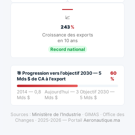
📈
243
%
Croissance des exports
en 10 ans
Record national
🎯 Progression vers l'objectif 2030 — 5
60
Mds $ de CA à l'export
%
2014 — 0,8
Aujourd'hui — 3
Objectif 2030 —
Mds $
Mds $
5 Mds $
Sources :
Ministère de l'Industrie
· GIMAS · Office des
Changes · 2025-2026 — Portail
Aeronautique.ma