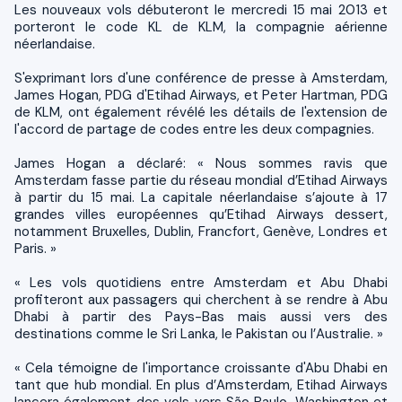
Les nouveaux vols débuteront le mercredi 15 mai 2013 et
porteront le code KL de KLM, la compagnie aérienne
néerlandaise.
S'exprimant lors d'une conférence de presse à Amsterdam,
James Hogan, PDG d'Etihad Airways, et Peter Hartman, PDG
de KLM, ont également révélé les détails de l'extension de
l'accord de partage de codes entre les deux compagnies.
James Hogan a déclaré: « Nous sommes ravis que
Amsterdam fasse partie du réseau mondial d’Etihad Airways
à partir du 15 mai. La capitale néerlandaise s’ajoute à 17
grandes villes européennes qu’Etihad Airways dessert,
notamment Bruxelles, Dublin, Francfort, Genève, Londres et
Paris. »
« Les vols quotidiens entre Amsterdam et Abu Dhabi
profiteront aux passagers qui cherchent à se rendre à Abu
Dhabi à partir des Pays-Bas mais aussi vers des
destinations comme le Sri Lanka, le Pakistan ou l’Australie. »
« Cela témoigne de l'importance croissante d'Abu Dhabi en
tant que hub mondial. En plus d’Amsterdam, Etihad Airways
lancera également des vols vers São Paulo, Washington et