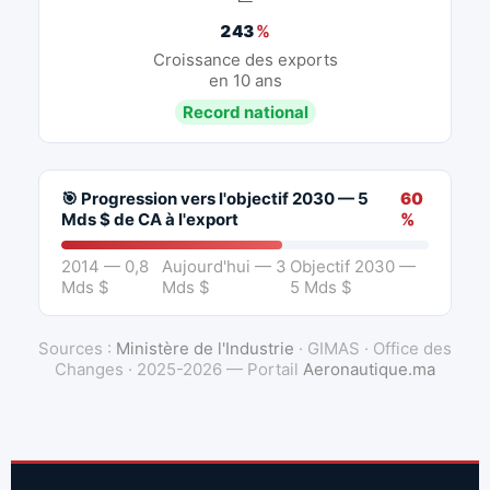
243
%
Croissance des exports
en 10 ans
Record national
🎯 Progression vers l'objectif 2030 — 5
60
Mds $ de CA à l'export
%
2014 — 0,8
Aujourd'hui — 3
Objectif 2030 —
Mds $
Mds $
5 Mds $
Sources :
Ministère de l'Industrie
· GIMAS · Office des
Changes · 2025-2026 — Portail
Aeronautique.ma