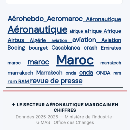
Aérohebdo
Aeromaroc
Aéronautique
Aéronautique
Afrique
afrique
afrique
aviation
Airbus
Aviation
Algérie
aviation
Boeing
Casablanca
crash
bourget
Emirates
Maroc
maroc
maroc
marrakech
onda
Marrakech
ONDA
marrakech
onda
ram
revue de presse
ram
RAM
✈ LE SECTEUR AÉRONAUTIQUE MAROCAIN EN
CHIFFRES
Données 2025-2026 — Ministère de l'Industrie ·
GIMAS · Office des Changes