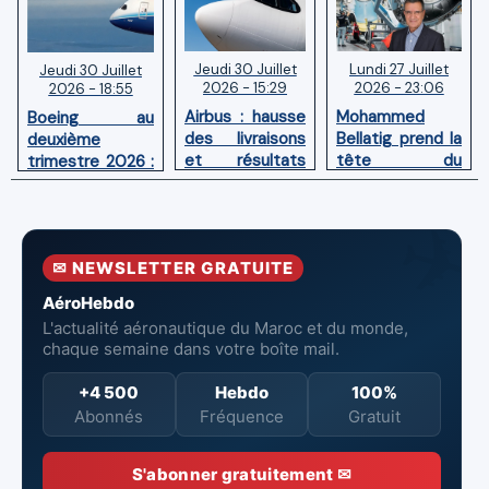
Jeudi 30 Juillet
Lundi 27 Juillet
Jeudi 30 Juillet
2026 - 15:29
2026 - 23:06
2026 - 18:55
Airbus : hausse
Mohammed
Boeing au
des livraisons
Bellatig prend la
deuxième
et résultats
tête du
trimestre 2026 :
financiers
Groupement
Chiffre d'affaires
solides au
des Industries
en hausse,
premier
Marocaines
pertes nettes
semestre 2026
Aéronautiques
réduites
✉ NEWSLETTER GRATUITE
et Spatiales
AéroHebdo
L'actualité aéronautique du Maroc et du monde,
chaque semaine dans votre boîte mail.
+4 500
Hebdo
100%
Abonnés
Fréquence
Gratuit
S'abonner gratuitement ✉