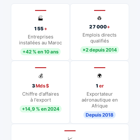
👷
🏭
27 000
+
155
+
Emplois directs
Entreprises
qualifiés
installées au Maroc
×2 depuis 2014
+42 % en 10 ans
💰
🌍
3
Mds $
1
er
Chiffre d'affaires
Exportateur
à l'export
aéronautique en
Afrique
+14,9 % en 2024
Depuis 2018
📈