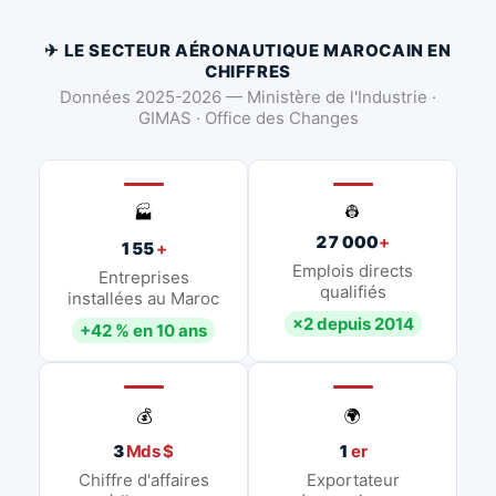
✈ LE SECTEUR AÉRONAUTIQUE MAROCAIN EN
CHIFFRES
Données 2025-2026 — Ministère de l'Industrie ·
GIMAS · Office des Changes
👷
🏭
27 000
+
155
+
Emplois directs
Entreprises
qualifiés
installées au Maroc
×2 depuis 2014
+42 % en 10 ans
💰
🌍
3
Mds $
1
er
Chiffre d'affaires
Exportateur