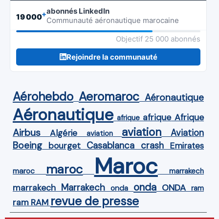
abonnés LinkedIn
+
19 000
Communauté aéronautique marocaine
Objectif 25 000 abonnés
Rejoindre la communauté
Aérohebdo
Aeromaroc
Aéronautique
Aéronautique
Afrique
afrique
afrique
aviation
Airbus
Aviation
Algérie
aviation
Boeing
Casablanca
crash
bourget
Emirates
Maroc
maroc
maroc
marrakech
onda
Marrakech
ONDA
marrakech
onda
ram
revue de presse
ram
RAM