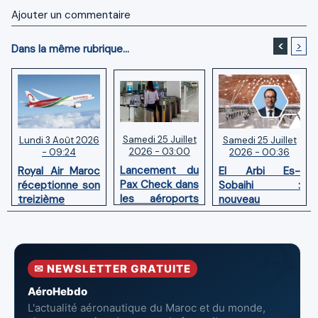
Ajouter un commentaire
<
>
Dans la même rubrique...
Samedi 25 Juillet
Samedi 25 Juillet
Lundi 3 Août 2026
2026 - 03:00
2026 - 00:36
- 09:24
Lancement du
El Arbi Es-
Royal Air Maroc
Pax Check dans
Sobaihi :
réceptionne son
les aéroports
nouveau
treizième
du Maroc
directeur à la
Boeing 787
tête de
Dreamliner
l’Aéroport
Mohammed V
✉ NEWSLETTER GRATUITE
de Casablanca
AéroHebdo
L'actualité aéronautique du Maroc et du monde,