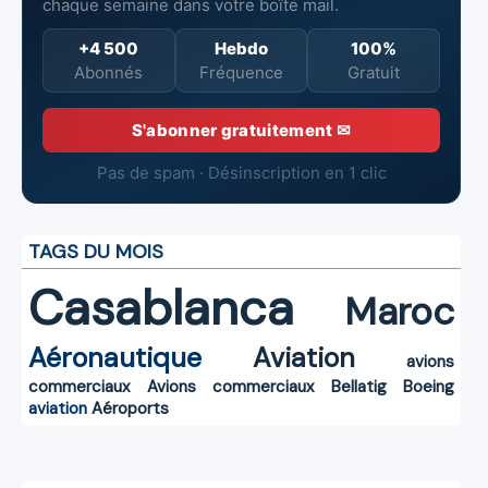
chaque semaine dans votre boîte mail.
+4 500
Hebdo
100%
Abonnés
Fréquence
Gratuit
S'abonner gratuitement ✉
Pas de spam · Désinscription en 1 clic
TAGS DU MOIS
Casablanca
Maroc
Aéronautique
Aviation
avions
commerciaux
Avions commerciaux
Bellatig
Boeing
aviation
Aéroports