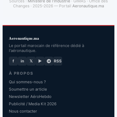
Sources :
Ministère de l'Industrie
· GIMAS · Office des
Changes · 2025-2026 — Portail
Aeronautique.ma
Aeronautique.ma
Le portail marocain de référence dédié à
l'aéronautique.
f
in
𝕏
▶
RSS
À PROPOS
Qui sommes-nous ?
Soumettre un article
Newsletter AéroHebdo
Publicité / Media Kit 2026
Nous contacter