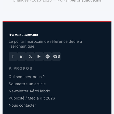
Changes · 2025-2026 — Portail
Aeronautique.ma
Aeronautique.ma
Le portail marocain de référence dédié à
l'aéronautique.
f
in
𝕏
▶
RSS
À PROPOS
Qui sommes-nous ?
Soumettre un article
Newsletter AéroHebdo
Publicité / Media Kit 2026
Nous contacter