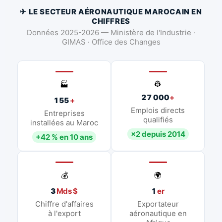
✈ LE SECTEUR AÉRONAUTIQUE MAROCAIN EN
CHIFFRES
Données 2025-2026 — Ministère de l'Industrie ·
GIMAS · Office des Changes
👷
🏭
27 000
+
155
+
Emplois directs
Entreprises
qualifiés
installées au Maroc
×2 depuis 2014
+42 % en 10 ans
💰
🌍
3
Mds $
1
er
Chiffre d'affaires
Exportateur
à l'export
aéronautique en