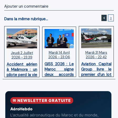
Ajouter un commentaire
<
>
Dans la même rubrique...
Mardi 14 Avril
Mardi 31 Mars
Jeudi 2 Juillet
2026 - 23:06
2026 - 22:42
2026 - 23:39
GISS 2026 : Le
Aviation Capital
Accident aérien
Maroc signe
Group livre le
à Maâmora : un
deux accords
premier d’un lot
pilote perd la vie
avec l'OACI
de six Boeing
en combat
pour renforcer
737‑8 MAX
contre un
la surveillance
neufs à Royal Air
incendie
et la sécurité
Maroc
✉ NEWSLETTER GRATUITE
aériennes.
AéroHebdo
L'actualité aéronautique du Maroc et du monde,