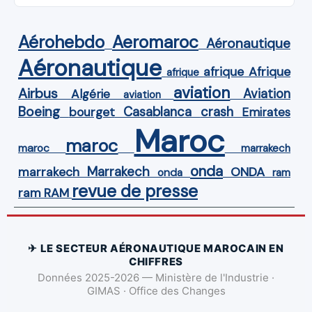
Aérohebdo
Aeromaroc
Aéronautique
Aéronautique
Afrique
afrique
afrique
aviation
Airbus
Aviation
Algérie
aviation
Boeing
Casablanca
crash
bourget
Emirates
Maroc
maroc
maroc
marrakech
onda
Marrakech
ONDA
marrakech
onda
ram
revue de presse
ram
RAM
✈ LE SECTEUR AÉRONAUTIQUE MAROCAIN EN
CHIFFRES
Données 2025-2026 — Ministère de l'Industrie ·
GIMAS · Office des Changes