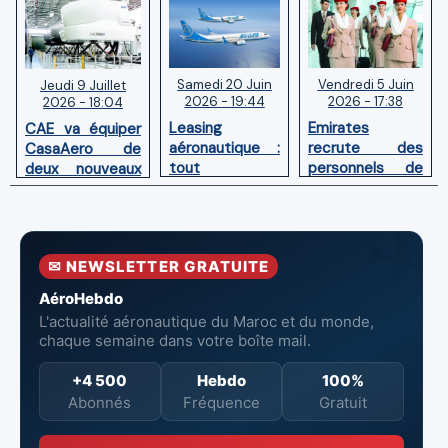
Samedi 20 Juin
Vendredi 5 Juin
Jeudi 9 Juillet
2026 - 19:44
2026 - 17:38
2026 - 18:04
Leasing
Emirates
CAE va équiper
aéronautique :
recrute des
CasaAero de
tout
personnels de
deux nouveaux
comprendre sur
cabine au Maroc
simulateurs de
le dry lease, le
en juin 2026
vol pour Boeing
wet lease et le
737 MAX et 787
sale and
✉ NEWSLETTER GRATUITE
leaseback
AéroHebdo
L'actualité aéronautique du Maroc et du monde,
chaque semaine dans votre boîte mail.
+4 500
Hebdo
100%
Abonnés
Fréquence
Gratuit