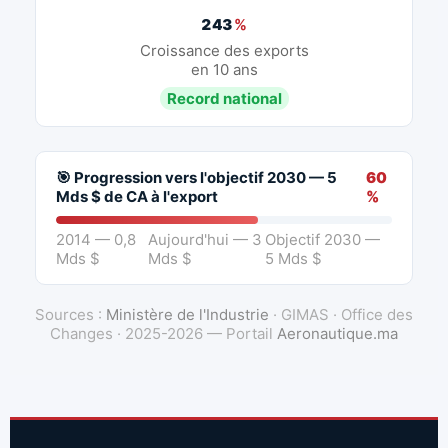
243
%
Croissance des exports
en 10 ans
Record national
🎯 Progression vers l'objectif 2030 — 5
60
Mds $ de CA à l'export
%
2014 — 0,8
Aujourd'hui — 3
Objectif 2030 —
Mds $
Mds $
5 Mds $
Sources :
Ministère de l'Industrie
· GIMAS · Office des
Changes · 2025-2026 — Portail
Aeronautique.ma