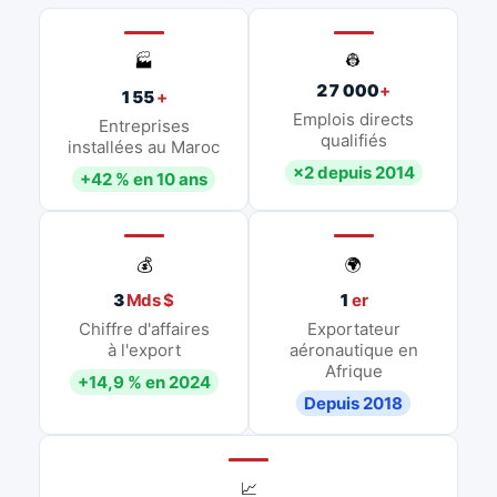
👷
🏭
27 000
+
155
+
Emplois directs
Entreprises
qualifiés
installées au Maroc
×2 depuis 2014
+42 % en 10 ans
💰
🌍
3
Mds $
1
er
Chiffre d'affaires
Exportateur
à l'export
aéronautique en
Afrique
+14,9 % en 2024
Depuis 2018
📈