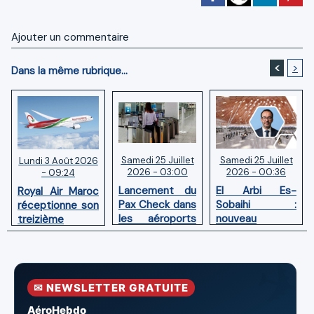
Ajouter un commentaire
<
>
Dans la même rubrique...
Samedi 25 Juillet
Samedi 25 Juillet
Lundi 3 Août 2026
2026 - 03:00
2026 - 00:36
- 09:24
Lancement du
El Arbi Es-
Royal Air Maroc
Pax Check dans
Sobaihi :
réceptionne son
les aéroports
nouveau
treizième
du Maroc
directeur à la
Boeing 787
tête de
Dreamliner
l’Aéroport
Mohammed V
✉ NEWSLETTER GRATUITE
de Casablanca
AéroHebdo