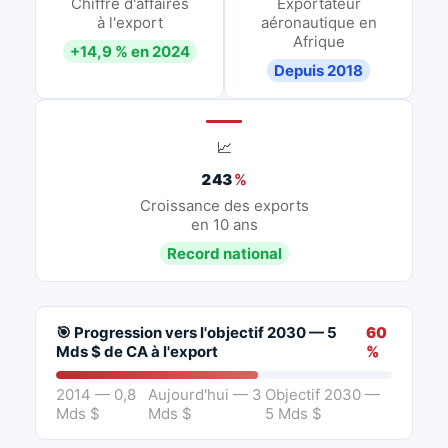
Chiffre d'affaires
Exportateur
à l'export
aéronautique en
Afrique
+14,9 % en 2024
Depuis 2018
📈
243
%
Croissance des exports
en 10 ans
Record national
🎯 Progression vers l'objectif 2030 — 5
60
Mds $ de CA à l'export
%
2014 — 0,8
Aujourd'hui — 3
Objectif 2030 —
Mds $
Mds $
5 Mds $