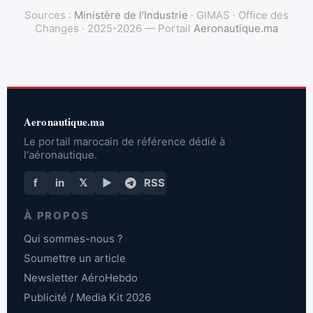
Sources :
Ministère de l'Industrie
· GIMAS · Office des
Changes · 2025-2026 — Portail
Aeronautique.ma
Aeronautique.ma
Le portail marocain de référence dédié à
l'aéronautique.
f
in
𝕏
▶
RSS
À PROPOS
Qui sommes-nous ?
Soumettre un article
Newsletter AéroHebdo
Publicité / Media Kit 2026