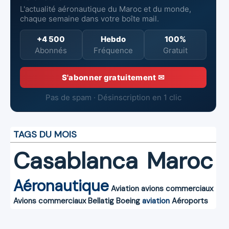
L'actualité aéronautique du Maroc et du monde,
chaque semaine dans votre boîte mail.
+4 500
Hebdo
100%
Abonnés
Fréquence
Gratuit
S'abonner gratuitement ✉
Pas de spam · Désinscription en 1 clic
TAGS DU MOIS
Casablanca
Maroc
Aéronautique
Aviation
avions commerciaux
Avions commerciaux
Bellatig
Boeing
aviation
Aéroports