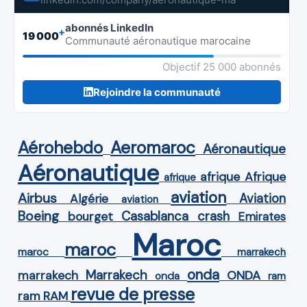
abonnés LinkedIn
+
19 000
Communauté aéronautique marocaine
Objectif 25 000 abonnés
Rejoindre la communauté
Aérohebdo
Aeromaroc
Aéronautique
Aéronautique
Afrique
afrique
afrique
aviation
Airbus
Aviation
Algérie
aviation
Boeing
Casablanca
crash
bourget
Emirates
Maroc
maroc
maroc
marrakech
onda
Marrakech
ONDA
marrakech
onda
ram
revue de presse
ram
RAM