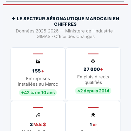
✈ LE SECTEUR AÉRONAUTIQUE MAROCAIN EN
CHIFFRES
Données 2025-2026 — Ministère de l'Industrie ·
GIMAS · Office des Changes
👷
🏭
27 000
+
155
+
Emplois directs
Entreprises
qualifiés
installées au Maroc
×2 depuis 2014
+42 % en 10 ans
💰
🌍
3
Mds $
1
er