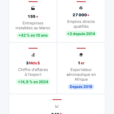
👷
🏭
27 000
+
155
+
Emplois directs
Entreprises
qualifiés
installées au Maroc
×2 depuis 2014
+42 % en 10 ans
💰
🌍
3
Mds $
1
er
Chiffre d'affaires
Exportateur
à l'export
aéronautique en
Afrique
+14,9 % en 2024
Depuis 2018
📈