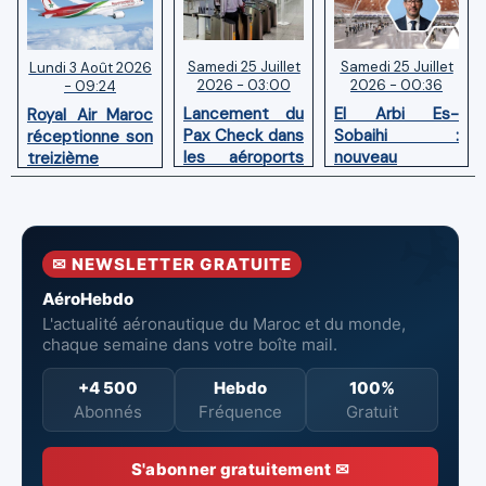
Samedi 25 Juillet
Samedi 25 Juillet
Lundi 3 Août 2026
2026 - 03:00
2026 - 00:36
- 09:24
Lancement du
El Arbi Es-
Royal Air Maroc
Pax Check dans
Sobaihi :
réceptionne son
les aéroports
nouveau
treizième
du Maroc
directeur à la
Boeing 787
tête de
Dreamliner
l’Aéroport
Mohammed V
✉ NEWSLETTER GRATUITE
de Casablanca
AéroHebdo
L'actualité aéronautique du Maroc et du monde,
chaque semaine dans votre boîte mail.
+4 500
Hebdo
100%
Abonnés
Fréquence
Gratuit
S'abonner gratuitement ✉