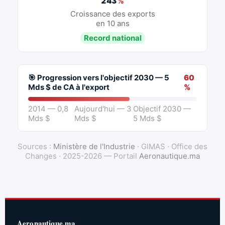
243
%
Croissance des exports
en 10 ans
Record national
🎯 Progression vers l'objectif 2030 — 5
60
Mds $ de CA à l'export
%
2014 — 0,8
Aujourd'hui — 3
Objectif 2030 —
Mds $
Mds $
5 Mds $
Sources :
Ministère de l'Industrie
· GIMAS · Office des
Changes · 2025-2026 — Portail
Aeronautique.ma
Aeronautique.ma