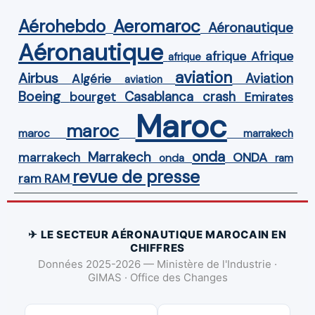
Aérohebdo
Aeromaroc
Aéronautique
Aéronautique
Afrique
afrique
afrique
aviation
Airbus
Aviation
Algérie
aviation
Boeing
Casablanca
crash
bourget
Emirates
Maroc
maroc
maroc
marrakech
onda
Marrakech
ONDA
marrakech
onda
ram
revue de presse
ram
RAM
✈ LE SECTEUR AÉRONAUTIQUE MAROCAIN EN
CHIFFRES
Données 2025-2026 — Ministère de l'Industrie ·
GIMAS · Office des Changes