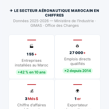
✈ LE SECTEUR AÉRONAUTIQUE MAROCAIN EN
CHIFFRES
Données 2025-2026 — Ministère de l'Industrie ·
GIMAS · Office des Changes
👷
🏭
27 000
+
155
+
Emplois directs
Entreprises
qualifiés
installées au Maroc
×2 depuis 2014
+42 % en 10 ans
💰
🌍
3
Mds $
1
er
Chiffre d'affaires
Exportateur