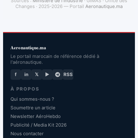
Sources :
Ministère de l'Industrie
· GIMAS · Office des
Changes · 2025-2026 — Portail
Aeronautique.ma
Aeronautique.ma
Le portail marocain de référence dédié à
l'aéronautique.
f
in
𝕏
▶
RSS
À PROPOS
Qui sommes-nous ?
Soumettre un article
Newsletter AéroHebdo
Publicité / Media Kit 2026
Nous contacter