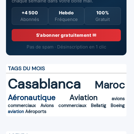
chaque semaine dans votre boîte mail.
+4 500
Hebdo
100%
Abonnés
Fréquence
Gratuit
S'abonner gratuitement ✉
Pas de spam · Désinscription en 1 clic
TAGS DU MOIS
Casablanca
Maroc
Aéronautique
Aviation
avions
commerciaux
Avions commerciaux
Bellatig
Boeing
aviation
Aéroports