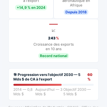
à l'export
aéronautique en
Afrique
+14,9 % en 2024
Depuis 2018
📈
243
%
Croissance des exports
en 10 ans
Record national
🎯 Progression vers l'objectif 2030 — 5
60
Mds $ de CA à l'export
%
2014 — 0,8
Aujourd'hui — 3
Objectif 2030 —
Mds $
Mds $
5 Mds $