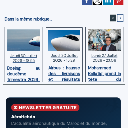
<
>
Dans la même rubrique...
Jeudi 30 Juillet
Lundi 27 Juillet
Jeudi 30 Juillet
2026 - 15:29
2026 - 23:06
2026 - 18:55
Airbus : hausse
Mohammed
Boeing au
des livraisons
Bellatig prend la
deuxième
et résultats
tête du
trimestre 2026 :
financiers
Groupement
Chiffre d'affaires
solides au
des Industries
en hausse,
premier
Marocaines
pertes nettes
semestre 2026
Aéronautiques
réduites
✉ NEWSLETTER GRATUITE
et Spatiales
AéroHebdo
L'actualité aéronautique du Maroc et du monde,