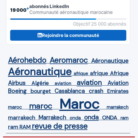
abonnés LinkedIn
+
19 000
Communauté aéronautique marocaine
Objectif 25 000 abonnés
Rejoindre la communauté
Aérohebdo
Aeromaroc
Aéronautique
Aéronautique
Afrique
afrique
afrique
aviation
Airbus
Aviation
Algérie
aviation
Boeing
Casablanca
crash
bourget
Emirates
Maroc
maroc
maroc
marrakech
onda
Marrakech
ONDA
marrakech
onda
ram
revue de presse
ram
RAM