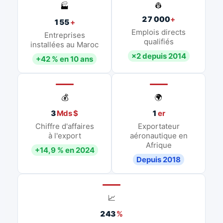
👷
🏭
27 000
+
155
+
Emplois directs
Entreprises
qualifiés
installées au Maroc
×2 depuis 2014
+42 % en 10 ans
💰
🌍
3
Mds $
1
er
Chiffre d'affaires
Exportateur
à l'export
aéronautique en
Afrique
+14,9 % en 2024
Depuis 2018
📈
243
%