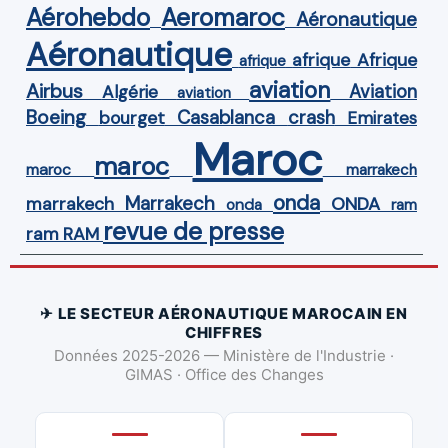
Aérohebdo
Aeromaroc
Aéronautique
Aéronautique
Afrique
afrique
afrique
aviation
Airbus
Aviation
Algérie
aviation
Boeing
Casablanca
crash
bourget
Emirates
Maroc
maroc
maroc
marrakech
onda
Marrakech
ONDA
marrakech
onda
ram
revue de presse
ram
RAM
✈ LE SECTEUR AÉRONAUTIQUE MAROCAIN EN
CHIFFRES
Données 2025-2026 — Ministère de l'Industrie ·
GIMAS · Office des Changes