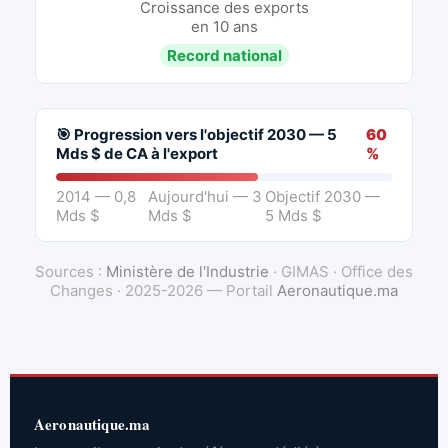
Croissance des exports
en 10 ans
Record national
🎯 Progression vers l'objectif 2030 — 5
60
Mds $ de CA à l'export
%
2014 — 0,8
Aujourd'hui — 3
Objectif 2030 —
Mds $
Mds $
5 Mds $
Sources :
Ministère de l'Industrie
· GIMAS · Office des
Changes · 2025-2026 — Portail
Aeronautique.ma
Aeronautique.ma