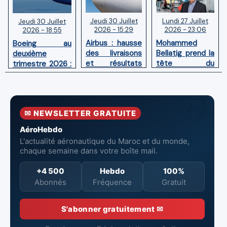
Jeudi 30 Juillet
Lundi 27 Juillet
Jeudi 30 Juillet
2026 - 15:29
2026 - 23:06
2026 - 18:55
Airbus : hausse
Mohammed
Boeing au
des livraisons
Bellatig prend la
deuxième
et résultats
tête du
trimestre 2026 :
financiers
Groupement
Chiffre d'affaires
solides au
des Industries
en hausse,
premier
Marocaines
pertes nettes
semestre 2026
Aéronautiques
réduites
✉ NEWSLETTER GRATUITE
et Spatiales
AéroHebdo
L'actualité aéronautique du Maroc et du monde,
chaque semaine dans votre boîte mail.
+4 500
Hebdo
100%
Abonnés
Fréquence
Gratuit
S'abonner gratuitement ✉