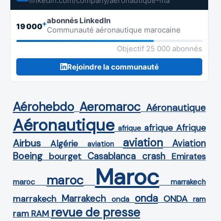
linkedin.com/company/aeronautique-ma
abonnés LinkedIn
+
19 000
Communauté aéronautique marocaine
Objectif 25 000 abonnés
Rejoindre la communauté
Aérohebdo
Aeromaroc
Aéronautique
Aéronautique
Afrique
afrique
afrique
aviation
Airbus
Aviation
Algérie
aviation
Boeing
Casablanca
crash
bourget
Emirates
Maroc
maroc
maroc
marrakech
onda
Marrakech
ONDA
marrakech
onda
ram
revue de presse
ram
RAM