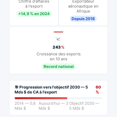
Chiffre d'affaires
Exportateur
à l'export
aéronautique en
Afrique
+14,9 % en 2024
Depuis 2018
📈
243
%
Croissance des exports
en 10 ans
Record national
🎯 Progression vers l'objectif 2030 — 5
60
Mds $ de CA à l'export
%
2014 — 0,8
Aujourd'hui — 3
Objectif 2030 —
Mds $
Mds $
5 Mds $