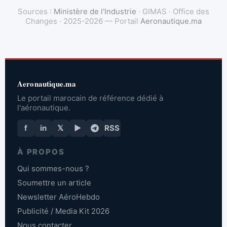
Sources :
Ministère de l'Industrie
· GIMAS · Office des
Changes · 2025-2026 — Portail
Aeronautique.ma
Aeronautique.ma
Le portail marocain de référence dédié à
l'aéronautique.
f
in
𝕏
▶
RSS
À PROPOS
Qui sommes-nous ?
Soumettre un article
Newsletter AéroHebdo
Publicité / Media Kit 2026
Nous contacter