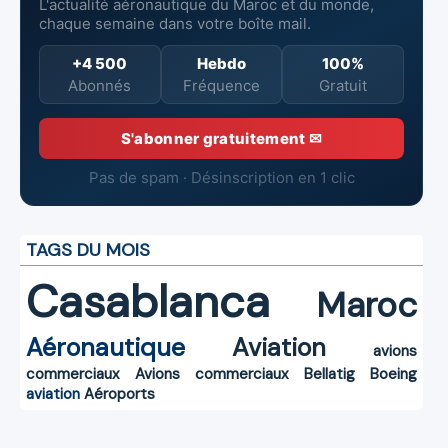
L'actualité aéronautique du Maroc et du monde,
chaque semaine dans votre boîte mail.
+4 500
Hebdo
100%
Abonnés
Fréquence
Gratuit
S'abonner gratuitement ✉
Pas de spam · Désinscription en 1 clic
TAGS DU MOIS
Casablanca
Maroc
Aéronautique
Aviation
avions
commerciaux
Avions commerciaux
Bellatig
Boeing
aviation
Aéroports