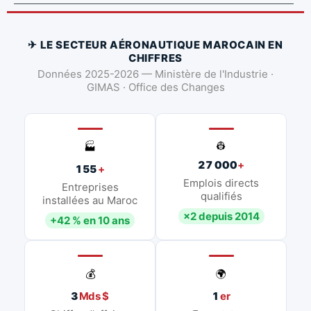
✈ LE SECTEUR AÉRONAUTIQUE MAROCAIN EN
CHIFFRES
Données 2025-2026 — Ministère de l'Industrie ·
GIMAS · Office des Changes
👷
🏭
27 000
+
155
+
Emplois directs
Entreprises
qualifiés
installées au Maroc
×2 depuis 2014
+42 % en 10 ans
💰
🌍
3
Mds $
1
er