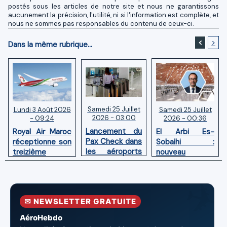
postés sous les articles de notre site et nous ne garantissons
aucunement la précision, l'utilité, ni si l'information est complète, et
nous ne sommes pas responsables du contenu de ceux-ci.
<
>
Dans la même rubrique...
Samedi 25 Juillet
Samedi 25 Juillet
Lundi 3 Août 2026
2026 - 03:00
2026 - 00:36
- 09:24
Lancement du
El Arbi Es-
Royal Air Maroc
Pax Check dans
Sobaihi :
réceptionne son
les aéroports
nouveau
treizième
du Maroc
directeur à la
Boeing 787
tête de
Dreamliner
l’Aéroport
Mohammed V
✉ NEWSLETTER GRATUITE
de Casablanca
AéroHebdo