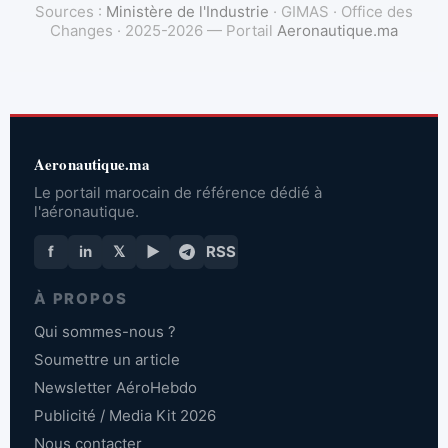
Sources :
Ministère de l'Industrie
· GIMAS · Office des
Changes · 2025-2026 — Portail
Aeronautique.ma
Aeronautique.ma
Le portail marocain de référence dédié à
l'aéronautique.
f
in
𝕏
▶
RSS
À PROPOS
Qui sommes-nous ?
Soumettre un article
Newsletter AéroHebdo
Publicité / Media Kit 2026
Nous contacter