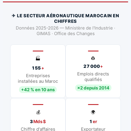
✈ LE SECTEUR AÉRONAUTIQUE MAROCAIN EN
CHIFFRES
Données 2025-2026 — Ministère de l'Industrie ·
GIMAS · Office des Changes
👷
🏭
27 000
+
155
+
Emplois directs
Entreprises
qualifiés
installées au Maroc
×2 depuis 2014
+42 % en 10 ans
💰
🌍
3
Mds $
1
er
Chiffre d'affaires
Exportateur