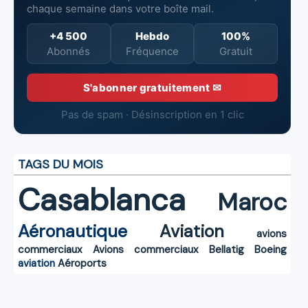
chaque semaine dans votre boîte mail.
+4 500
Hebdo
100%
Abonnés
Fréquence
Gratuit
S'abonner gratuitement ✉
Pas de spam · Désinscription en 1 clic
TAGS DU MOIS
Casablanca
Maroc
Aéronautique
Aviation
avions
commerciaux
Avions commerciaux
Bellatig
Boeing
aviation
Aéroports