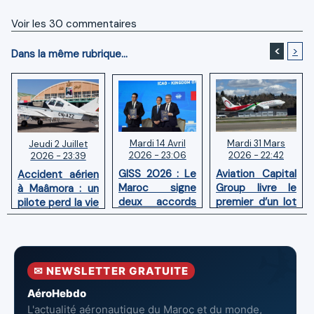
Voir les
30
commentaires
<
>
Dans la même rubrique...
Mardi 14 Avril
Mardi 31 Mars
Jeudi 2 Juillet
2026 - 23:06
2026 - 22:42
2026 - 23:39
GISS 2026 : Le
Aviation Capital
Accident aérien
Maroc signe
Group livre le
à Maâmora : un
deux accords
premier d’un lot
pilote perd la vie
avec l'OACI
de six Boeing
en combat
pour renforcer
737‑8 MAX
contre un
la surveillance
neufs à Royal Air
incendie
et la sécurité
Maroc
✉ NEWSLETTER GRATUITE
aériennes.
AéroHebdo
L'actualité aéronautique du Maroc et du monde,