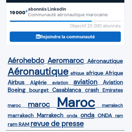
abonnés LinkedIn
+
19 000
Communauté aéronautique marocaine
Objectif 25 000 abonnés
Rejoindre la communauté
Aérohebdo
Aeromaroc
Aéronautique
Aéronautique
Afrique
afrique
afrique
aviation
Airbus
Aviation
Algérie
aviation
Boeing
Casablanca
crash
bourget
Emirates
Maroc
maroc
maroc
marrakech
onda
Marrakech
ONDA
marrakech
onda
ram
revue de presse
ram
RAM