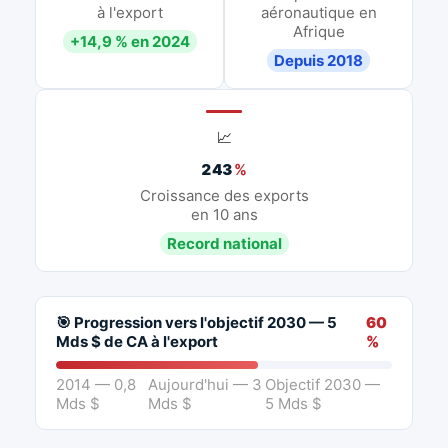
à l'export
aéronautique en
Afrique
+14,9 % en 2024
Depuis 2018
📈
243
%
Croissance des exports
en 10 ans
Record national
🎯 Progression vers l'objectif 2030 — 5
60
Mds $ de CA à l'export
%
2014 — 0,8
Aujourd'hui — 3
Objectif 2030 —
Mds $
Mds $
5 Mds $