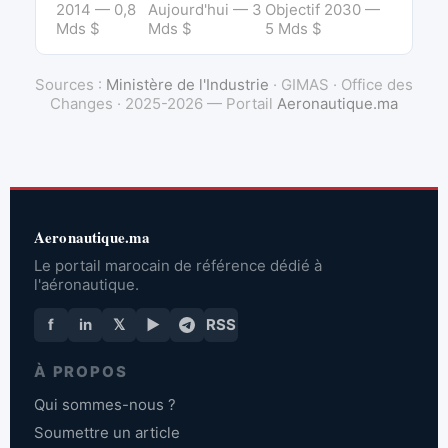
2014 — 0,8
Aujourd'hui — 3
Objectif 2030 —
Mds $
Mds $
5 Mds $
Sources :
Ministère de l'Industrie
· GIMAS · Office des
Changes · 2025-2026 — Portail
Aeronautique.ma
Aeronautique.ma
Le portail marocain de référence dédié à
l'aéronautique.
f
in
𝕏
▶
RSS
À PROPOS
Qui sommes-nous ?
Soumettre un article