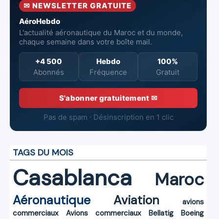
✉ NEWSLETTER GRATUITE
de Casablanca
AéroHebdo
L'actualité aéronautique du Maroc et du monde,
chaque semaine dans votre boîte mail.
+4 500
Hebdo
100%
Abonnés
Fréquence
Gratuit
S'abonner gratuitement ✉
Pas de spam · Désinscription en 1 clic
TAGS DU MOIS
Casablanca
Maroc
Aéronautique
Aviation
avions
commerciaux
Avions commerciaux
Bellatig
Boeing