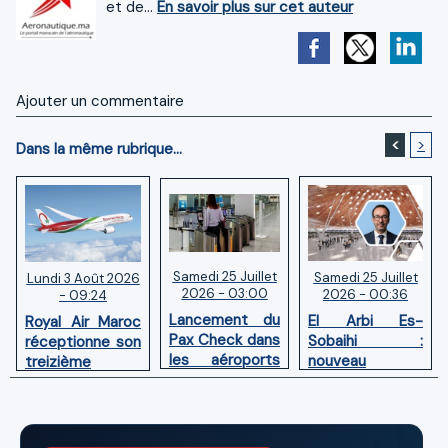
et de...
En savoir plus sur cet auteur
Ajouter un commentaire
<
>
Dans la même rubrique...
Samedi 25 Juillet
Samedi 25 Juillet
Lundi 3 Août 2026
2026 - 03:00
2026 - 00:36
- 09:24
Lancement du
El Arbi Es-
Royal Air Maroc
Pax Check dans
Sobaihi :
réceptionne son
les aéroports
nouveau
treizième
du Maroc
directeur à la
Boeing 787
tête de
Dreamliner
l’Aéroport
Mohammed V