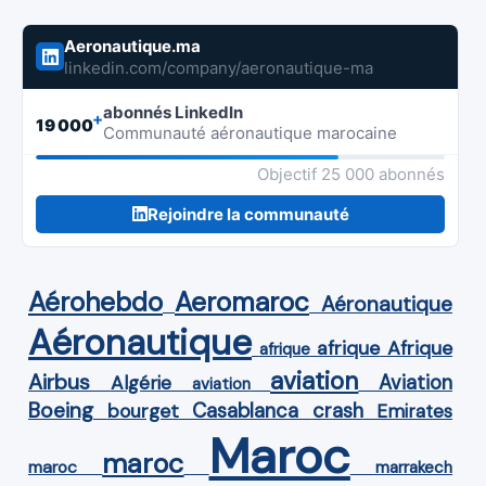
Aeronautique.ma
linkedin.com/company/aeronautique-ma
abonnés LinkedIn
+
19 000
Communauté aéronautique marocaine
Objectif 25 000 abonnés
Rejoindre la communauté
Aérohebdo
Aeromaroc
Aéronautique
Aéronautique
Afrique
afrique
afrique
aviation
Airbus
Aviation
Algérie
aviation
Boeing
Casablanca
crash
bourget
Emirates
Maroc
maroc
maroc
marrakech