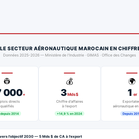
 LE SECTEUR AÉRONAUTIQUE MAROCAIN EN CHIFFR
Données 2025-2026 — Ministère de l'Industrie · GIMAS · Office des Changes
👷
💰
🌍
7 000
3
1
+
Mds $
er
lois directs
Chiffre d'affaires
Exportate
qualifiés
à l'export
aéronautique en
 depuis 2014
+14,9 % en 2024
Depuis 20
vers l'objectif 2030 — 5 Mds $ de CA à l'export