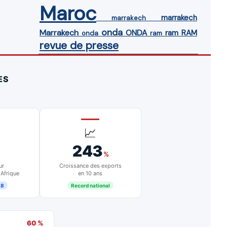
Maroc
marrakech
marrakech
onda
Marrakech
ONDA
ram
RAM
onda
ram
revue de presse
ES
📈
243
%
ur
Croissance des exports
 Afrique
en 10 ans
18
Record national
60 %