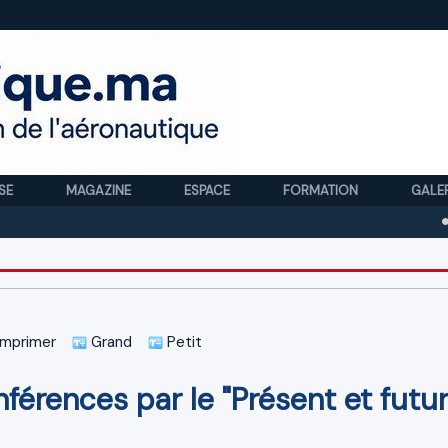
SE
MAGAZINE
ESPACE
FORMATION
GALE
Royal A
mprimer
Grand
Petit
férences par le "Présent et futu