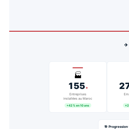
✈
🏭
155
2
+
Entreprises
Emp
installées au Maroc
+42 % en 10 ans
×2
🎯 Progression 