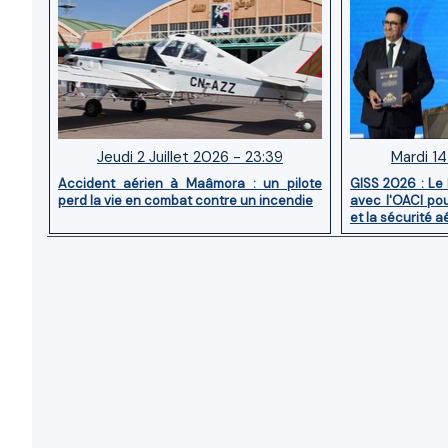
Jeudi 2 Juillet 2026 - 23:39
Mardi 14
Accident aérien à Maâmora : un pilote
GISS 2026 : Le
perd la vie en combat contre un incendie
avec l'OACI pou
et la sécurité a