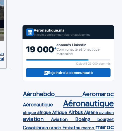
Aeronautique.ma
linkedin.com/company/aeronautique-ma
abonnés LinkedIn
19 000
+
Communauté aéronautique
’un
marocaine
yal
Objectif 25 000 abonnés
Rejoindre la communauté
Aérohebdo
Aeromaroc
Aéronautique
Aéronautique
Airbus
afrique
Afrique
Algérie
afrique
aviation
aviation
Aviation
Boeing
bourget
maroc
Casablanca
crash
Emirates
maroc