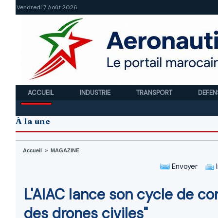
Vendredi 7 Août 2026
ACCUEIL
INDUSTRIE
TRANSPORT
DEFEN
À la une
Accueil
>
MAGAZINE
Envoyer
I
L'AIAC lance son cycle de con
des drones civiles"