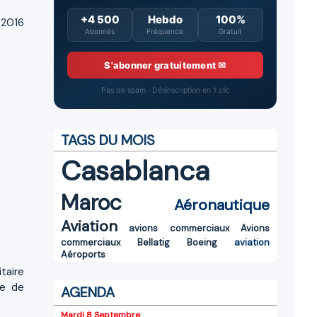
+4 500
Hebdo
100%
 2016
Abonnés
Fréquence
Gratuit
S'abonner gratuitement ✉
Pas de spam · Désinscription en 1 clic
TAGS DU MOIS
Casablanca
Maroc
Aéronautique
Aviation
avions commerciaux
Avions
commerciaux
Bellatig
Boeing
aviation
Aéroports
taire
ce de
AGENDA
Mardi 8 Septembre