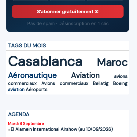
S'abonner gratuitement ✉
Pas de spam · Désinscription en 1 clic
TAGS DU MOIS
Casablanca
Maroc
Aéronautique
Aviation
avions
commerciaux
Avions commerciaux
Bellatig
Boeing
aviation
Aéroports
AGENDA
Mardi 8 Septembre
El Alamein International Airshow (au 10/09/2026)