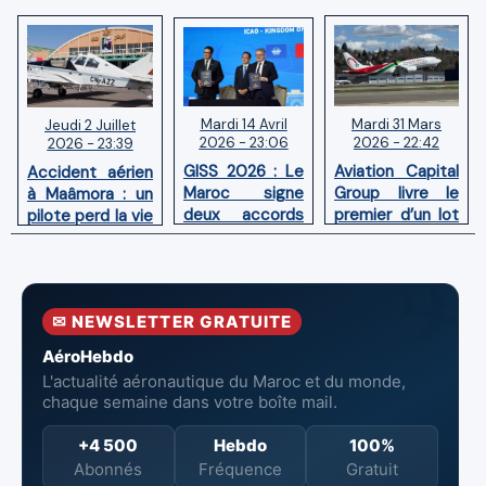
Mardi 14 Avril
Mardi 31 Mars
Jeudi 2 Juillet
2026 - 23:06
2026 - 22:42
2026 - 23:39
GISS 2026 : Le
Aviation Capital
Accident aérien
Maroc signe
Group livre le
à Maâmora : un
deux accords
premier d’un lot
pilote perd la vie
avec l'OACI
de six Boeing
en combat
pour renforcer
737‑8 MAX
contre un
la surveillance
neufs à Royal Air
incendie
et la sécurité
Maroc
✉ NEWSLETTER GRATUITE
aériennes.
AéroHebdo
L'actualité aéronautique du Maroc et du monde,
chaque semaine dans votre boîte mail.
+4 500
Hebdo
100%
Abonnés
Fréquence
Gratuit