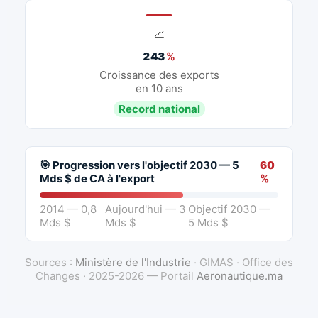
📈
243
%
Croissance des exports
en 10 ans
Record national
🎯 Progression vers l'objectif 2030 — 5
60
Mds $ de CA à l'export
%
2014 — 0,8
Aujourd'hui — 3
Objectif 2030 —
Mds $
Mds $
5 Mds $
Sources :
Ministère de l'Industrie
· GIMAS · Office des
Changes · 2025-2026 — Portail
Aeronautique.ma