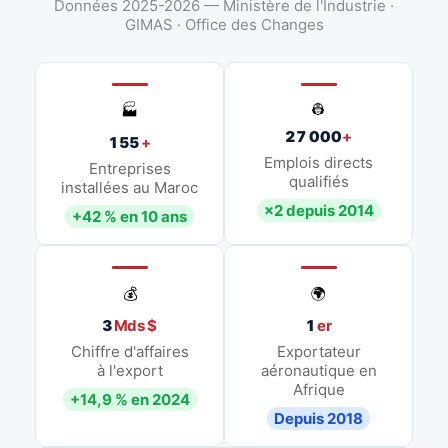
Données 2025-2026 — Ministère de l'Industrie ·
GIMAS · Office des Changes
👷
🏭
27 000
+
155
+
Emplois directs
Entreprises
qualifiés
installées au Maroc
×2 depuis 2014
+42 % en 10 ans
💰
🌍
3
Mds $
1
er
Chiffre d'affaires
Exportateur
à l'export
aéronautique en
Afrique
+14,9 % en 2024
Depuis 2018