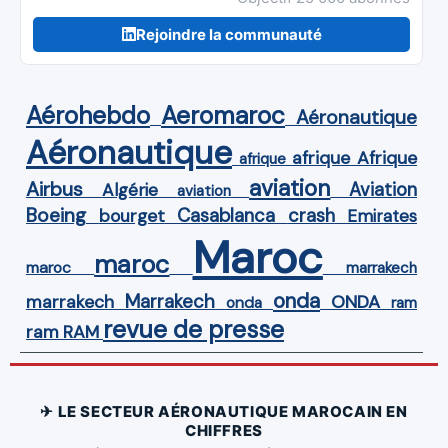
Rejoindre la communauté
Aérohebdo
Aeromaroc
Aéronautique
Aéronautique
Afrique
afrique
afrique
aviation
Airbus
Aviation
Algérie
aviation
Boeing
Casablanca
crash
bourget
Emirates
Maroc
maroc
maroc
marrakech
onda
Marrakech
ONDA
marrakech
onda
ram
revue de presse
ram
RAM
✈ LE SECTEUR AÉRONAUTIQUE MAROCAIN EN
CHIFFRES