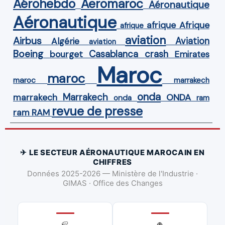
Aérohebdo
Aeromaroc
Aéronautique
Aéronautique
Afrique
afrique
afrique
aviation
Airbus
Aviation
Algérie
aviation
Boeing
Casablanca
crash
bourget
Emirates
Maroc
maroc
maroc
marrakech
onda
Marrakech
ONDA
marrakech
onda
ram
revue de presse
ram
RAM
✈ LE SECTEUR AÉRONAUTIQUE MAROCAIN EN
CHIFFRES
Données 2025-2026 — Ministère de l'Industrie ·
GIMAS · Office des Changes