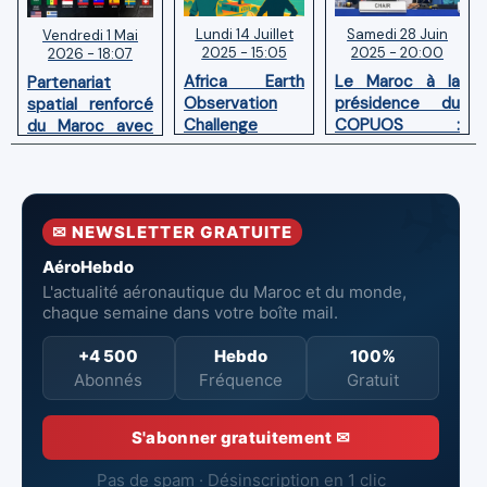
Lundi 14 Juillet
Samedi 28 Juin
Vendredi 1 Mai
2025 - 15:05
2025 - 20:00
2026 - 18:07
Africa Earth
Le Maroc à la
Partenariat
Observation
présidence du
spatial renforcé
Challenge
COPUOS :
du Maroc avec
(AEOC) 2025:
Impulser le
l'adhésion aux
les talents
développement
Accords
spatiaux
spatial en
Artemis
africains
Afrique
✉ NEWSLETTER GRATUITE
entrent dans
l’arène !
AéroHebdo
L'actualité aéronautique du Maroc et du monde,
chaque semaine dans votre boîte mail.
+4 500
Hebdo
100%
Abonnés
Fréquence
Gratuit
S'abonner gratuitement ✉
Pas de spam · Désinscription en 1 clic