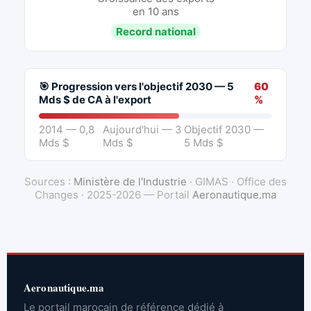
en 10 ans
Record national
🎯 Progression vers l'objectif 2030 — 5
60
Mds $ de CA à l'export
%
2014 — 0,8
Aujourd'hui — 3
Objectif 2030 —
Mds $
Mds $
5 Mds $
Sources :
Ministère de l'Industrie
· GIMAS · Office des
Changes · 2025-2026 — Portail
Aeronautique.ma
Aeronautique.ma
Le portail marocain de référence dédié à