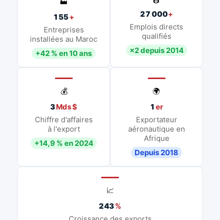
👷
🏭
27 000
+
155
+
Emplois directs
Entreprises
qualifiés
installées au Maroc
×2 depuis 2014
+42 % en 10 ans
💰
🌍
3
Mds $
1
er
Chiffre d'affaires
Exportateur
à l'export
aéronautique en
Afrique
+14,9 % en 2024
Depuis 2018
📈
243
%
Croissance des exports