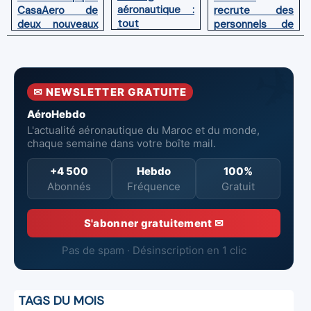
aéronautique :
recrute des
CasaAero de
tout
personnels de
deux nouveaux
comprendre sur
cabine au Maroc
simulateurs de
le dry lease, le
en juin 2026
vol pour Boeing
wet lease et le
737 MAX et 787
sale and
✉ NEWSLETTER GRATUITE
leaseback
AéroHebdo
L'actualité aéronautique du Maroc et du monde,
chaque semaine dans votre boîte mail.
+4 500
Hebdo
100%
Abonnés
Fréquence
Gratuit
S'abonner gratuitement ✉
Pas de spam · Désinscription en 1 clic
TAGS DU MOIS