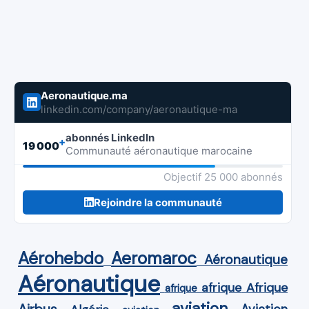
Aeronautique.ma
linkedin.com/company/aeronautique-ma
abonnés LinkedIn
+
19 000
Communauté aéronautique marocaine
Objectif 25 000 abonnés
Rejoindre la communauté
Aérohebdo
Aeromaroc
Aéronautique
Aéronautique
Afrique
afrique
afrique
aviation
Airbus