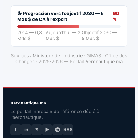
🎯 Progression vers l'objectif 2030 — 5
60
Mds $ de CA à l'export
%
2014 — 0,8
Aujourd'hui — 3
Objectif 2030 —
Mds $
Mds $
5 Mds $
Sources :
Ministère de l'Industrie
· GIMAS · Office des
Changes · 2025-2026 — Portail
Aeronautique.ma
Aeronautique.ma
Le portail marocain de référence dédié à
l'aéronautique.
f
in
𝕏
▶
RSS