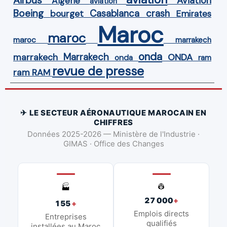
Aviation
Algérie
aviation
Boeing
Casablanca
crash
bourget
Emirates
Maroc
maroc
maroc
marrakech
onda
Marrakech
ONDA
marrakech
onda
ram
revue de presse
ram
RAM
✈ LE SECTEUR AÉRONAUTIQUE MAROCAIN EN
CHIFFRES
Données 2025-2026 — Ministère de l'Industrie ·
GIMAS · Office des Changes
👷
🏭
27 000
+
155
+
Emplois directs
Entreprises
qualifiés
installées au Maroc