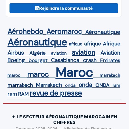
Rejoindre la communauté
Aérohebdo
Aeromaroc
Aéronautique
Aéronautique
Afrique
afrique
afrique
aviation
Airbus
Aviation
Algérie
aviation
Boeing
Casablanca
crash
bourget
Emirates
Maroc
maroc
maroc
marrakech
onda
Marrakech
ONDA
marrakech
onda
ram
revue de presse
ram
RAM
✈ LE SECTEUR AÉRONAUTIQUE MAROCAIN EN
CHIFFRES
Données 2025-2026 — Ministère de l'Industrie ·