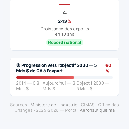
📈
243
%
Croissance des exports
en 10 ans
Record national
🎯 Progression vers l'objectif 2030 — 5
60
Mds $ de CA à l'export
%
2014 — 0,8
Aujourd'hui — 3
Objectif 2030 —
Mds $
Mds $
5 Mds $
Sources :
Ministère de l'Industrie
· GIMAS · Office des
Changes · 2025-2026 — Portail
Aeronautique.ma