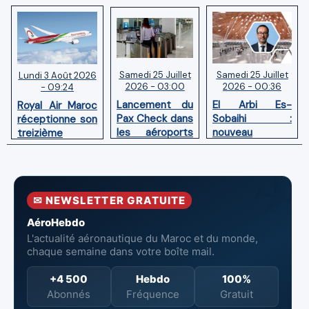
Samedi 25 Juillet
Samedi 25 Juillet
Lundi 3 Août 2026
2026 - 03:00
2026 - 00:36
- 09:24
Lancement du
El Arbi Es-
Royal Air Maroc
Pax Check dans
Sobaihi :
réceptionne son
les aéroports
nouveau
treizième
du Maroc
directeur à la
Boeing 787
tête de
Dreamliner
l’Aéroport
Mohammed V
✉ NEWSLETTER GRATUITE
de Casablanca
AéroHebdo
L'actualité aéronautique du Maroc et du monde,
chaque semaine dans votre boîte mail.
+4 500
Hebdo
100%
Abonnés
Fréquence
Gratuit