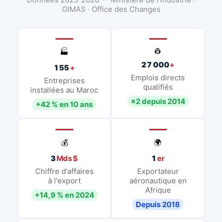
GIMAS · Office des Changes
👷
🏭
27 000
+
155
+
Emplois directs
Entreprises
qualifiés
installées au Maroc
×2 depuis 2014
+42 % en 10 ans
💰
🌍
3
Mds $
1
er
Chiffre d'affaires
Exportateur
à l'export
aéronautique en
Afrique
+14,9 % en 2024
Depuis 2018