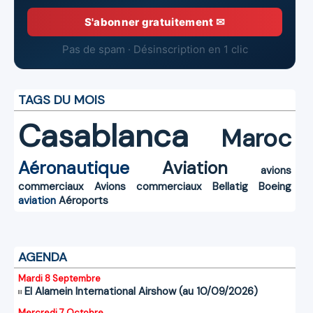
S'abonner gratuitement ✉
Pas de spam · Désinscription en 1 clic
TAGS DU MOIS
Casablanca
Maroc
Aéronautique
Aviation
avions
commerciaux
Avions commerciaux
Bellatig
Boeing
aviation
Aéroports
AGENDA
Mardi 8 Septembre
El Alamein International Airshow (au 10/09/2026)
Mercredi 7 Octobre