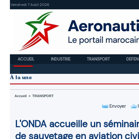
Vendredi 7 Août 2026
ACCUEIL
INDUSTRIE
TRANSPORT
DEFEN
À la une
Accueil
>
TRANSPORT
Envoyer
I
L'ONDA accueille un séminair
de sauvetage en aviation civi