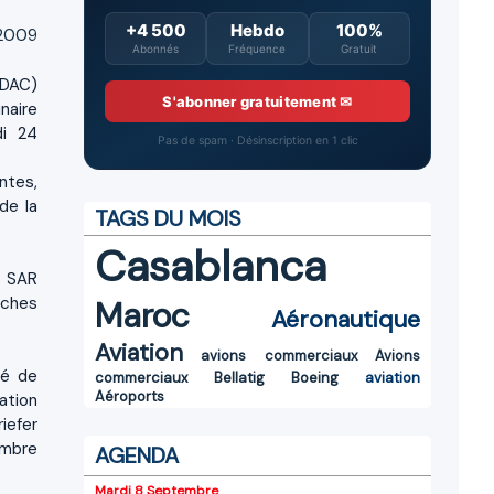
+4 500
Hebdo
100%
 2009
Abonnés
Fréquence
Gratuit
(DAC)
S'abonner gratuitement ✉
naire
di 24
Pas de spam · Désinscription en 1 clic
ntes,
 de la
TAGS DU MOIS
Casablanca
s SAR
êches
Maroc
Aéronautique
Aviation
avions commerciaux
Avions
té de
commerciaux
Bellatig
Boeing
aviation
Aéroports
ation
iefer
embre
AGENDA
Mardi 8 Septembre