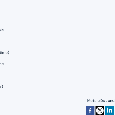
ale
time)
ope
e)
Mots clés
:
ond