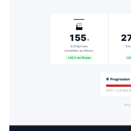
🏭
155
2
+
Entreprises
Emp
installées au Maroc
+42 % en 10 ans
×2
🎯 Progression 
2014 — 0,8 Mds $
Sour