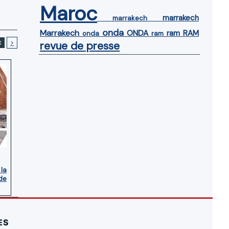
Maroc
marrakech
marrakech
onda
Marrakech
ONDA
ram
RAM
onda
ram
<
>
revue de presse
 la
de
ES