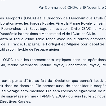
Par Communiqué ONDA, le 19 Novembre
Des Aéroports (ONDA) et la Direction de l’Aéronautique Civile 
aboration avec les Forces Royales Air et la Marine Royale, un sémi
e Recherches et Sauvetage en aviation Civile (SAR) le Mar
Académie Internationale Mohammed VI de l’Aviation Civile.
aîtra la tenue d’une table ronde avec les autorités compéte
es de la France, l’Espagne, le Portugal et l’Algérie pour débattre
tilisation flexible de l’espace aérien.
e l’ONDA, tous les représentants impliqués dans les opération
es Air, Marine Marchande, Marine Royale, Gendarmerie Royale, P
rticipants d’être au fait de l’évolution que connaît l’activi
ir dans ce domaine. Elle permet aussi de consolider la coopér
e sauvetage aéro-maritime. Elle sera l’occasion également de br
ue de sauvetage en mer « TAMARIS 2009 » qui aura lieu le 25 nov
irectives Royales.