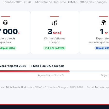
Données 2025-2026 — Ministère de l'Industrie · GIMAS · Office des Changes
👷
💰
🌍
7 000
3
1
+
Mds $
er
lois directs
Chiffre d'affaires
Exportate
qualifiés
à l'export
aéronautique en
 depuis 2014
+14,9 % en 2024
Depuis 20
vers l'objectif 2030 — 5 Mds $ de CA à l'export
Aujourd'hui — 3 Mds $
Object
ces :
Ministère de l'Industrie
· GIMAS · Office des Changes · 2025-2026 — Portail
Aeronautiq