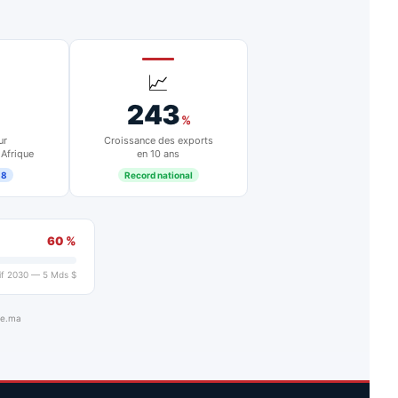
📈
243
%
ur
Croissance des exports
 Afrique
en 10 ans
18
Record national
60 %
if 2030 — 5 Mds $
ue.ma