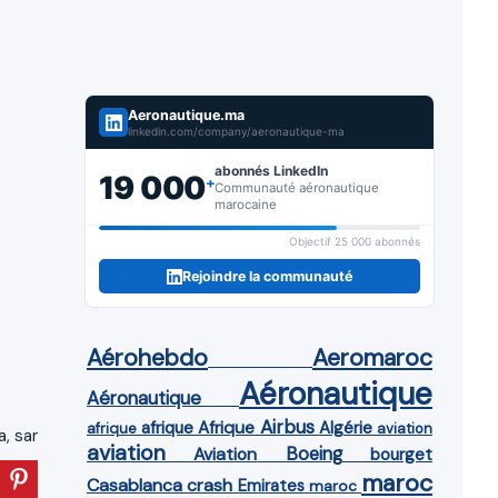
Aeronautique.ma
linkedin.com/company/aeronautique-ma
abonnés LinkedIn
19 000
+
Communauté aéronautique
marocaine
Objectif 25 000 abonnés
Rejoindre la communauté
Aérohebdo
Aeromaroc
Aéronautique
Aéronautique
Airbus
afrique
Afrique
Algérie
afrique
aviation
a
,
sar
aviation
Aviation
Boeing
bourget
maroc
Casablanca
crash
Emirates
maroc