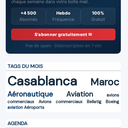
chaque semaine dans votre boîte mail.
+4 500
Hebdo
100%
Abonnés
Fréquence
Gratuit
S'abonner gratuitement ✉
Pas de spam · Désinscription en 1 clic
TAGS DU MOIS
Casablanca
Maroc
Aéronautique
Aviation
avions
commerciaux
Avions commerciaux
Bellatig
Boeing
aviation
Aéroports
AGENDA