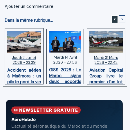
Ajouter un commentaire
<
>
Dans la même rubrique...
Mardi 14 Avril
Mardi 31 Mars
Jeudi 2 Juillet
2026 - 23:06
2026 - 22:42
2026 - 23:39
GISS 2026 : Le
Aviation Capital
Accident aérien
Maroc signe
Group livre le
à Maâmora : un
deux accords
premier d’un lot
pilote perd la vie
avec l'OACI
de six Boeing
en combat
pour renforcer
737‑8 MAX
contre un
la surveillance
neufs à Royal Air
incendie
et la sécurité
Maroc
✉ NEWSLETTER GRATUITE
aériennes.
AéroHebdo
L'actualité aéronautique du Maroc et du monde,