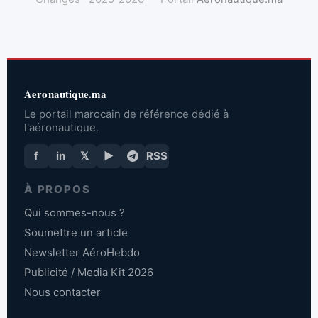
Aeronautique.ma
Le portail marocain de référence dédié à
l'aéronautique.
f
in
𝕏
▶
RSS
À PROPOS
Qui sommes-nous ?
Soumettre un article
Newsletter AéroHebdo
Publicité / Media Kit 2026
Nous contacter