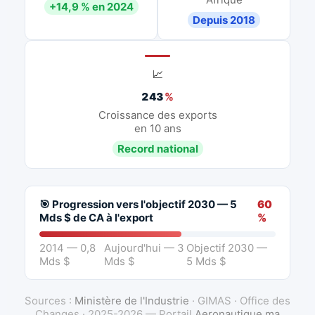
+14,9 % en 2024
Depuis 2018
📈
243
%
Croissance des exports
en 10 ans
Record national
🎯 Progression vers l'objectif 2030 — 5
60
Mds $ de CA à l'export
%
2014 — 0,8
Aujourd'hui — 3
Objectif 2030 —
Mds $
Mds $
5 Mds $
Sources :
Ministère de l'Industrie
· GIMAS · Office des
Changes · 2025-2026 — Portail
Aeronautique.ma