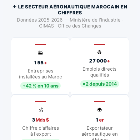
✈ LE SECTEUR AÉRONAUTIQUE MAROCAIN EN
CHIFFRES
Données 2025-2026 — Ministère de l'Industrie ·
GIMAS · Office des Changes
👷
🏭
27 000
+
155
+
Emplois directs
Entreprises
qualifiés
installées au Maroc
×2 depuis 2014
+42 % en 10 ans
💰
🌍
3
Mds $
1
er
Chiffre d'affaires
Exportateur
à l'export
aéronautique en
Afrique