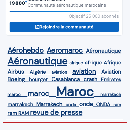
+
19 000
Communauté aéronautique marocaine
Objectif 25 000 abonnés
Rejoindre la communauté
Aérohebdo
Aeromaroc
Aéronautique
Aéronautique
Afrique
afrique
afrique
aviation
Airbus
Aviation
Algérie
aviation
Boeing
Casablanca
crash
bourget
Emirates
Maroc
maroc
maroc
marrakech
onda
Marrakech
ONDA
marrakech
onda
ram
revue de presse
ram
RAM