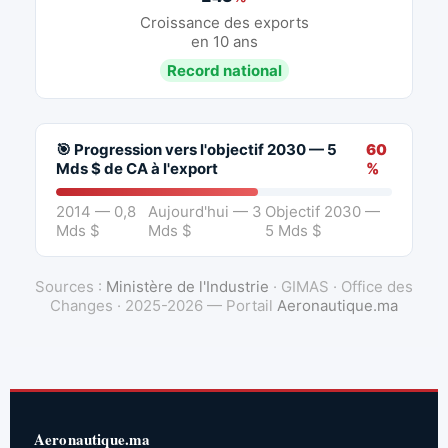
Croissance des exports
en 10 ans
Record national
🎯 Progression vers l'objectif 2030 — 5
60
Mds $ de CA à l'export
%
2014 — 0,8
Aujourd'hui — 3
Objectif 2030 —
Mds $
Mds $
5 Mds $
Sources :
Ministère de l'Industrie
· GIMAS · Office des
Changes · 2025-2026 — Portail
Aeronautique.ma
Aeronautique.ma