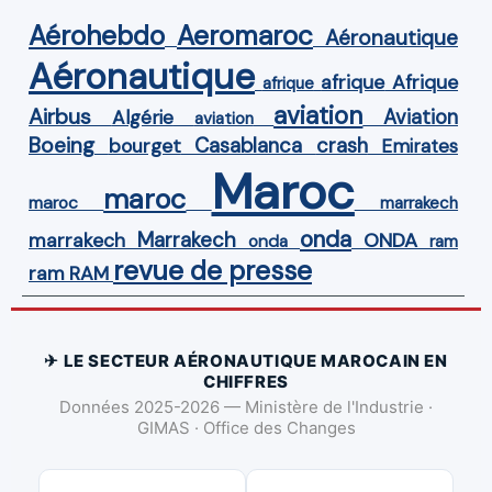
Aérohebdo
Aeromaroc
Aéronautique
Aéronautique
Afrique
afrique
afrique
aviation
Airbus
Aviation
Algérie
aviation
Boeing
Casablanca
crash
bourget
Emirates
Maroc
maroc
maroc
marrakech
onda
Marrakech
ONDA
marrakech
onda
ram
revue de presse
ram
RAM
✈ LE SECTEUR AÉRONAUTIQUE MAROCAIN EN
CHIFFRES
Données 2025-2026 — Ministère de l'Industrie ·
GIMAS · Office des Changes