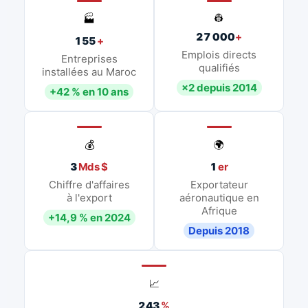
👷
🏭
27 000
+
155
+
Emplois directs
Entreprises
qualifiés
installées au Maroc
×2 depuis 2014
+42 % en 10 ans
💰
🌍
3
Mds $
1
er
Chiffre d'affaires
Exportateur
à l'export
aéronautique en
Afrique
+14,9 % en 2024
Depuis 2018
📈
243
%