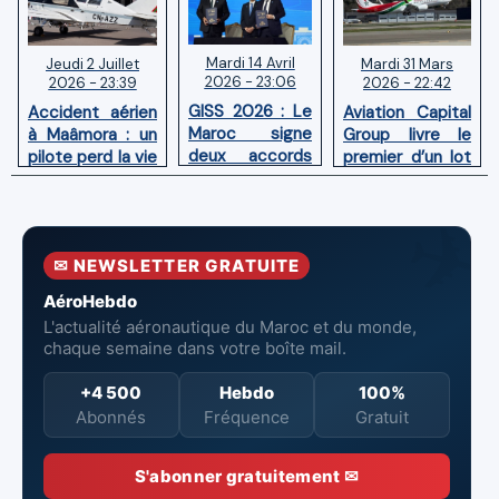
Mardi 14 Avril
Mardi 31 Mars
Jeudi 2 Juillet
2026 - 23:06
2026 - 22:42
2026 - 23:39
GISS 2026 : Le
Aviation Capital
Accident aérien
Maroc signe
Group livre le
à Maâmora : un
deux accords
premier d’un lot
pilote perd la vie
avec l'OACI
de six Boeing
en combat
pour renforcer
737‑8 MAX
contre un
la surveillance
neufs à Royal Air
incendie
et la sécurité
Maroc
✉ NEWSLETTER GRATUITE
aériennes.
AéroHebdo
L'actualité aéronautique du Maroc et du monde,
chaque semaine dans votre boîte mail.
+4 500
Hebdo
100%
Abonnés
Fréquence
Gratuit
S'abonner gratuitement ✉