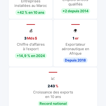
Entreprises
qualifiés
installées au Maroc
×2 depuis 2014
+42 % en 10 ans
💰
🌍
3
Mds $
1
er
Chiffre d'affaires
Exportateur
à l'export
aéronautique en
Afrique
+14,9 % en 2024
Depuis 2018
📈
243
%
Croissance des exports
en 10 ans
Record national