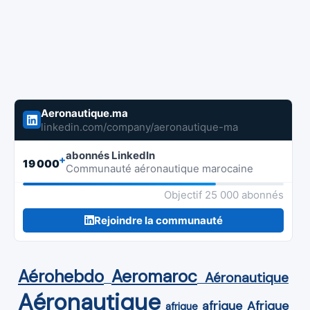
Aeronautique.ma
linkedin.com/company/aeronautique-ma
abonnés LinkedIn
+
19 000
Communauté aéronautique marocaine
Objectif 25 000 abonnés
Rejoindre la communauté
Aérohebdo
Aeromaroc
Aéronautique
Aéronautique
Afrique
afrique
afrique