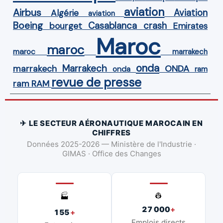
aviation
Airbus
Aviation
Algérie
aviation
Boeing
Casablanca
crash
bourget
Emirates
Maroc
maroc
maroc
marrakech
onda
Marrakech
ONDA
marrakech
onda
ram
revue de presse
ram
RAM
✈ LE SECTEUR AÉRONAUTIQUE MAROCAIN EN
CHIFFRES
Données 2025-2026 — Ministère de l'Industrie ·
GIMAS · Office des Changes
👷
🏭
27 000
+
155
+
Emplois directs