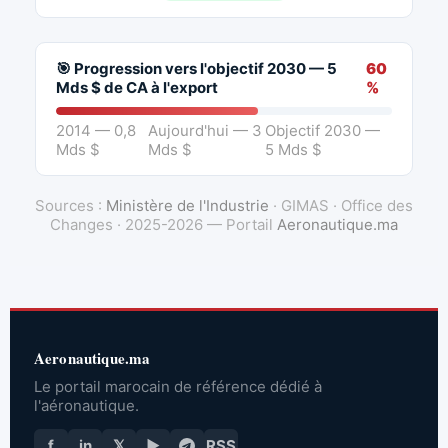
🎯 Progression vers l'objectif 2030 — 5
60
Mds $ de CA à l'export
%
2014 — 0,8
Aujourd'hui — 3
Objectif 2030 —
Mds $
Mds $
5 Mds $
Sources :
Ministère de l'Industrie
· GIMAS · Office des
Changes · 2025-2026 — Portail
Aeronautique.ma
Aeronautique.ma
Le portail marocain de référence dédié à
l'aéronautique.
f
in
𝕏
▶
RSS