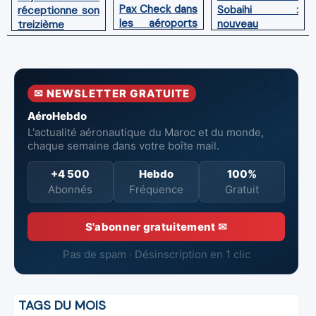
Pax Check dans
Sobaihi :
réceptionne son
les aéroports
nouveau
treizième
du Maroc
directeur à la
Boeing 787
tête de
Dreamliner
l’Aéroport
Mohammed V
✉ NEWSLETTER GRATUITE
de Casablanca
AéroHebdo
L'actualité aéronautique du Maroc et du monde,
chaque semaine dans votre boîte mail.
+4 500
Hebdo
100%
Abonnés
Fréquence
Gratuit
S'abonner gratuitement ✉
Pas de spam · Désinscription en 1 clic
TAGS DU MOIS