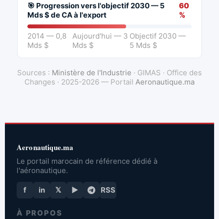
🎯 Progression vers l'objectif 2030 — 5
60
Mds $ de CA à l'export
%
2014 — 0,8
Aujourd'hui — 3
Objectif 2030 —
Mds $
Mds $
5 Mds $
Sources :
Ministère de l'Industrie
· GIMAS · Office des
Changes · 2025-2026 — Portail
Aeronautique.ma
Aeronautique.ma
Le portail marocain de référence dédié à
l'aéronautique.
f
in
𝕏
▶
RSS
À PROPOS