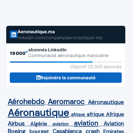
Aeronautique.ma
linkedin.com/company/aeronautique-ma
abonnés LinkedIn
+
19 000
Communauté aéronautique marocaine
Objectif 25 000 abonnés
Rejoindre la communauté
Aérohebdo
Aeromaroc
Aéronautique
Aéronautique
Afrique
afrique
afrique
aviation
Airbus
Aviation
Algérie
aviation
Boeing
Casablanca
crash
bourget
Emirates