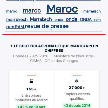
Maroc
maroc
maroc
marrakech
onda
Marrakech
ONDA
marrakech
onda
ram
revue de presse
ram
RAM
✈ LE SECTEUR AÉRONAUTIQUE MAROCAIN EN
CHIFFRES
Données 2025-2026 — Ministère de l'Industrie ·
GIMAS · Office des Changes
👷
🏭
27 000
+
155
+
Emplois directs
Entreprises
qualifiés
installées au Maroc
×2 depuis 2014
+42 % en 10 ans