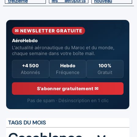
les aéroports
nouveau
treizième
du Maroc
directeur à la
Boeing 787
tête de
Dreamliner
l’Aéroport
Mohammed V
✉ NEWSLETTER GRATUITE
de Casablanca
AéroHebdo
L'actualité aéronautique du Maroc et du monde,
chaque semaine dans votre boîte mail.
+4 500
Hebdo
100%
Abonnés
Fréquence
Gratuit
S'abonner gratuitement ✉
Pas de spam · Désinscription en 1 clic
TAGS DU MOIS