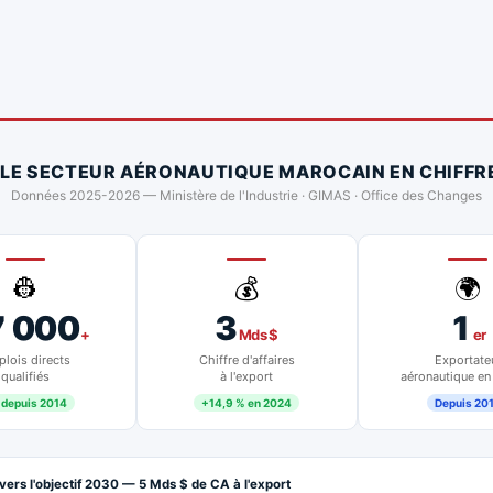
 LE SECTEUR AÉRONAUTIQUE MAROCAIN EN CHIFFR
Données 2025-2026 — Ministère de l'Industrie · GIMAS · Office des Changes
👷
💰
🌍
7 000
3
1
+
Mds $
er
lois directs
Chiffre d'affaires
Exportate
qualifiés
à l'export
aéronautique en
 depuis 2014
+14,9 % en 2024
Depuis 20
vers l'objectif 2030 — 5 Mds $ de CA à l'export