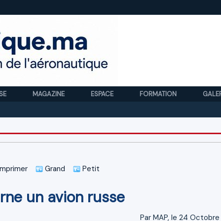
SE
MAGAZINE
ESPACE
FORMATION
GALE
Royal
mprimer
Grand
Petit
urne un avion russe
Par MAP, le 24 Octobre