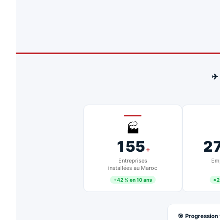
✈
🏭
155
2
+
Entreprises
Emp
installées au Maroc
+42 % en 10 ans
×2
🎯 Progression 