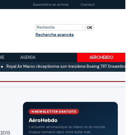
Soumettre un article
Contact
Recherche avancée
RIE
AGENDA
AEROHEBDO
 Air Maroc réceptionne son treizième Boeing 787 Dreamliner
Boeing a
✉ NEWSLETTER GRATUITE
AéroHebdo
L'actualité aéronautique du Maroc et du monde,
 2013
chaque semaine dans votre boîte mail.