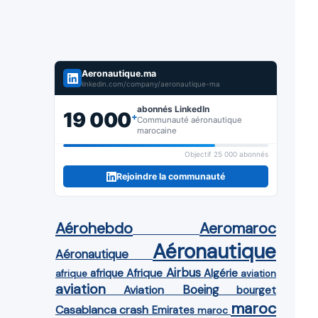
Aeronautique.ma
linkedin.com/company/aeronautique-ma
abonnés LinkedIn
19 000
+
Communauté aéronautique
marocaine
Objectif 25 000 abonnés
Rejoindre la communauté
Aérohebdo
Aeromaroc
Aéronautique
Aéronautique
Airbus
afrique
Afrique
Algérie
afrique
aviation
aviation
Aviation
Boeing
bourget
maroc
Casablanca
crash
Emirates
maroc