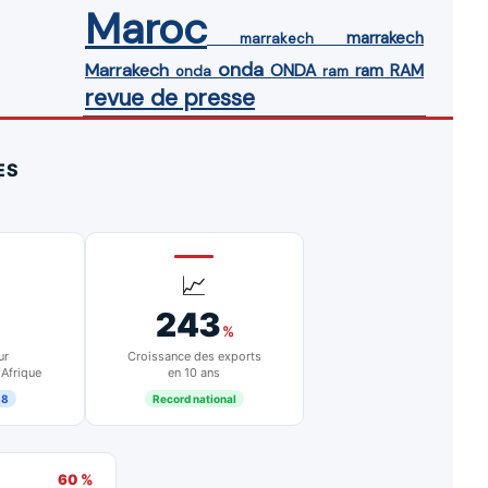
Maroc
marrakech
marrakech
onda
Marrakech
ONDA
ram
RAM
onda
ram
revue de presse
ES
📈
243
%
ur
Croissance des exports
 Afrique
en 10 ans
18
Record national
60 %