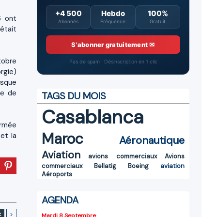
+4 500
Hebdo
100%
6 ont
Abonnés
Fréquence
Gratuit
était
S'abonner gratuitement ✉
tobre
Pas de spam · Désinscription en 1 clic
orgie)
rsque
le de
TAGS DU MOIS
Casablanca
armée
Maroc
et la
Aéronautique
Aviation
avions commerciaux
Avions
commerciaux
Bellatig
Boeing
aviation
Aéroports
AGENDA
<
>
Mardi 8 Septembre