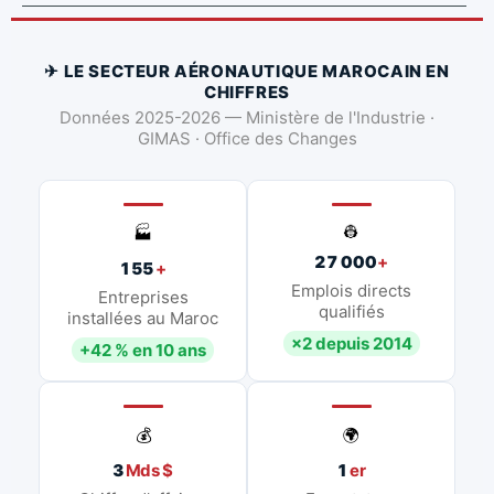
✈ LE SECTEUR AÉRONAUTIQUE MAROCAIN EN
CHIFFRES
Données 2025-2026 — Ministère de l'Industrie ·
GIMAS · Office des Changes
👷
🏭
27 000
+
155
+
Emplois directs
Entreprises
qualifiés
installées au Maroc
×2 depuis 2014
+42 % en 10 ans
💰
🌍
3
Mds $
1
er