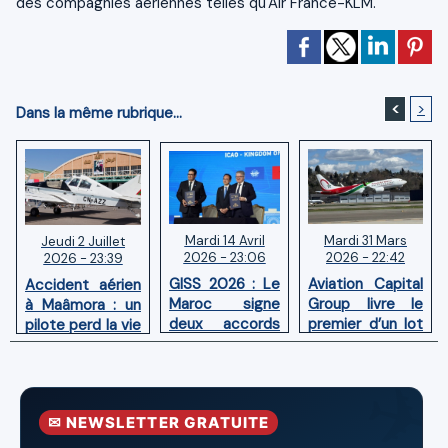
des compagnies aériennes telles qu'Air France-KLM.
<
>
Dans la même rubrique...
Mardi 14 Avril
Mardi 31 Mars
Jeudi 2 Juillet
2026 - 23:06
2026 - 22:42
2026 - 23:39
GISS 2026 : Le
Aviation Capital
Accident aérien
Maroc signe
Group livre le
à Maâmora : un
deux accords
premier d’un lot
pilote perd la vie
avec l'OACI
de six Boeing
en combat
pour renforcer
737‑8 MAX
contre un
la surveillance
neufs à Royal Air
incendie
et la sécurité
Maroc
✉ NEWSLETTER GRATUITE
aériennes.