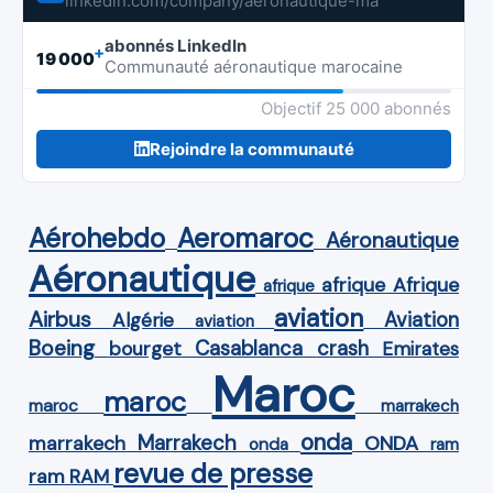
linkedin.com/company/aeronautique-ma
abonnés LinkedIn
+
19 000
Communauté aéronautique marocaine
Objectif 25 000 abonnés
Rejoindre la communauté
Aérohebdo
Aeromaroc
Aéronautique
Aéronautique
Afrique
afrique
afrique
aviation
Airbus
Aviation
Algérie
aviation
Boeing
Casablanca
crash
bourget
Emirates
Maroc
maroc
maroc
marrakech
onda
Marrakech
ONDA
marrakech
onda
ram
revue de presse
ram
RAM