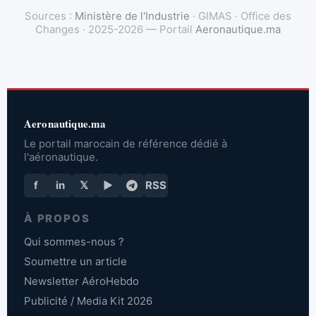
Sources :
Ministère de l'Industrie
· GIMAS · Office des
Changes · 2025-2026 — Portail
Aeronautique.ma
Aeronautique.ma
Le portail marocain de référence dédié à
l'aéronautique.
f
in
𝕏
▶
RSS
À PROPOS
Qui sommes-nous ?
Soumettre un article
Newsletter AéroHebdo
Publicité / Media Kit 2026