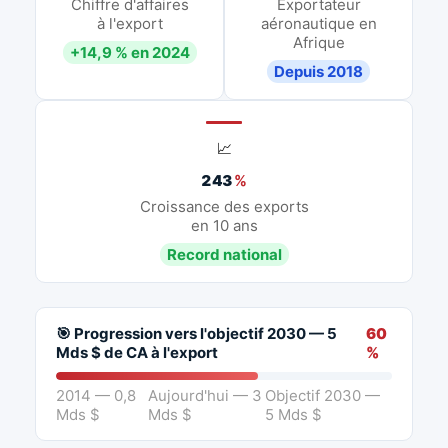
Chiffre d'affaires
Exportateur
à l'export
aéronautique en
Afrique
+14,9 % en 2024
Depuis 2018
📈
243
%
Croissance des exports
en 10 ans
Record national
🎯 Progression vers l'objectif 2030 — 5
60
Mds $ de CA à l'export
%
2014 — 0,8
Aujourd'hui — 3
Objectif 2030 —
Mds $
Mds $
5 Mds $