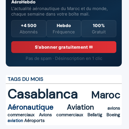
AéroHebdo
L'actualité aéronautique du Maroc et du monde,
chaque semaine dans votre boîte mail.
+4 500
Hebdo
100%
Abonnés
Fréquence
Gratuit
S'abonner gratuitement ✉
Pas de spam · Désinscription en 1 clic
TAGS DU MOIS
Casablanca
Maroc
Aéronautique
Aviation
avions
commerciaux
Avions commerciaux
Bellatig
Boeing
aviation
Aéroports