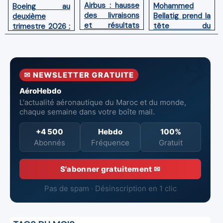
Airbus : hausse
Mohammed
Boeing au
des livraisons
Bellatig prend la
deuxième
et résultats
tête du
trimestre 2026 :
financiers
Groupement
Chiffre d'affaires
solides au
des Industries
en hausse,
premier
Marocaines
pertes nettes
semestre 2026
Aéronautiques
réduites
✉ NEWSLETTER GRATUITE
et Spatiales
AéroHebdo
L'actualité aéronautique du Maroc et du monde,
chaque semaine dans votre boîte mail.
+4 500
Hebdo
100%
Abonnés
Fréquence
Gratuit
S'abonner gratuitement ✉
Pas de spam · Désinscription en 1 clic