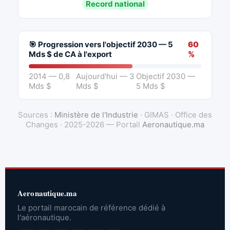
Record national
🎯 Progression vers l'objectif 2030 — 5
60
Mds $ de CA à l'export
%
2014 — 0,8
Aujourd'hui — 3
Objectif 2030 —
Mds $
Mds $
5 Mds $
Sources :
Ministère de l'Industrie
· GIMAS · Office des
Changes · 2025-2026 — Portail
Aeronautique.ma
Aeronautique.ma
Le portail marocain de référence dédié à
l'aéronautique.