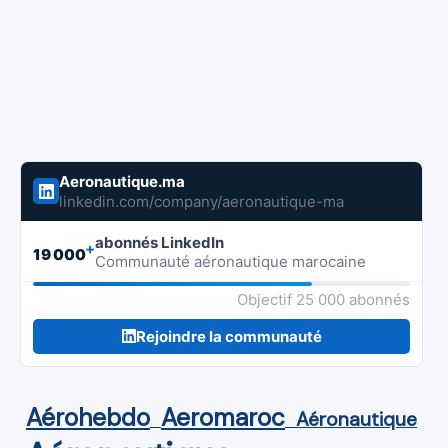
Aeronautique.ma
linkedin.com/company/aeronautique-ma
abonnés LinkedIn
+
19 000
Communauté aéronautique marocaine
Objectif 25 000 abonnés
Rejoindre la communauté
Aérohebdo
Aeromaroc
Aéronautique