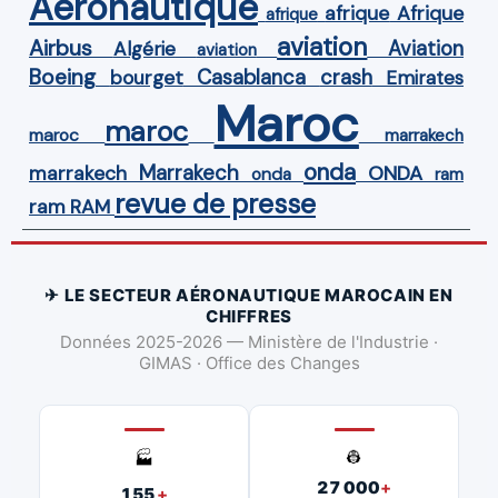
Aéronautique
Afrique
afrique
afrique
aviation
Airbus
Aviation
Algérie
aviation
Boeing
Casablanca
crash
bourget
Emirates
Maroc
maroc
maroc
marrakech
onda
Marrakech
ONDA
marrakech
onda
ram
revue de presse
ram
RAM
✈ LE SECTEUR AÉRONAUTIQUE MAROCAIN EN
CHIFFRES
Données 2025-2026 — Ministère de l'Industrie ·
GIMAS · Office des Changes
👷
🏭
27 000
+
155
+