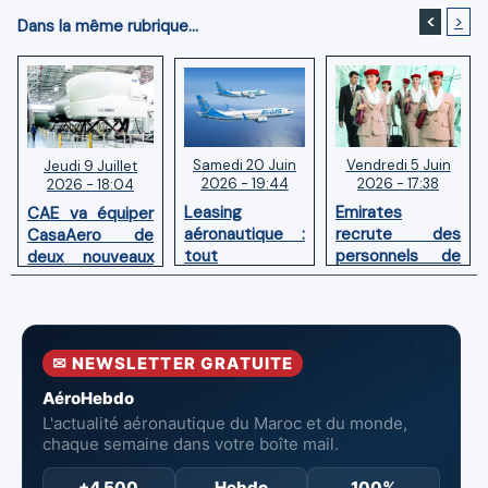
<
>
Dans la même rubrique...
Samedi 20 Juin
Vendredi 5 Juin
Jeudi 9 Juillet
2026 - 19:44
2026 - 17:38
2026 - 18:04
Leasing
Emirates
CAE va équiper
aéronautique :
recrute des
CasaAero de
tout
personnels de
deux nouveaux
comprendre sur
cabine au Maroc
simulateurs de
le dry lease, le
en juin 2026
vol pour Boeing
wet lease et le
737 MAX et 787
sale and
✉ NEWSLETTER GRATUITE
leaseback
AéroHebdo
L'actualité aéronautique du Maroc et du monde,
chaque semaine dans votre boîte mail.
+4 500
Hebdo
100%