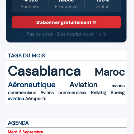
Abonnés
Fréquence
Gratuit
S'abonner gratuitement ✉
Pas de spam · Désinscription en 1 clic
TAGS DU MOIS
Casablanca
Maroc
Aéronautique
Aviation
avions
commerciaux
Avions commerciaux
Bellatig
Boeing
aviation
Aéroports
AGENDA
Mardi 8 Septembre