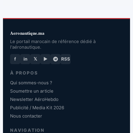
Aeronautique.ma
Le portail marocain de référence dédié à
l'aéronautique.
f
in
𝕏
▶
RSS
À PROPOS
Qui sommes-nous ?
Soumettre un article
Newsletter AéroHebdo
Publicité / Media Kit 2026
Nous contacter
NAVIGATION