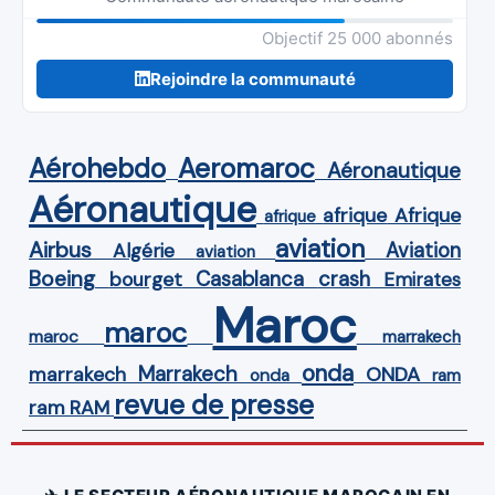
Objectif 25 000 abonnés
Rejoindre la communauté
Aérohebdo
Aeromaroc
Aéronautique
Aéronautique
Afrique
afrique
afrique
aviation
Airbus
Aviation
Algérie
aviation
Boeing
Casablanca
crash
bourget
Emirates
Maroc
maroc
maroc
marrakech
onda
Marrakech
ONDA
marrakech
onda
ram
revue de presse
ram
RAM