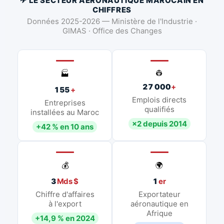
✈ LE SECTEUR AÉRONAUTIQUE MAROCAIN EN
CHIFFRES
Données 2025-2026 — Ministère de l'Industrie ·
GIMAS · Office des Changes
👷
🏭
27 000
+
155
+
Emplois directs
Entreprises
qualifiés
installées au Maroc
×2 depuis 2014
+42 % en 10 ans
💰
🌍
3
Mds $
1
er
Chiffre d'affaires
Exportateur
à l'export
aéronautique en
Afrique
+14,9 % en 2024