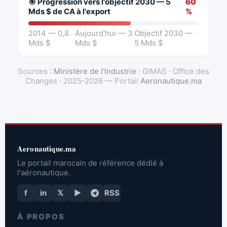
🎯 Progression vers l'objectif 2030 — 5
60
Mds $ de CA à l'export
%
2014 — 0,8
Aujourd'hui — 3
Objectif 2030 —
Mds $
Mds $
5 Mds $
Sources :
Ministère de l'Industrie
· GIMAS · Office des
Changes · 2025-2026 — Portail
Aeronautique.ma
Aeronautique.ma
Le portail marocain de référence dédié à
l'aéronautique.
f
in
𝕏
▶
RSS
À PROPOS