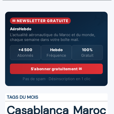
du Maroc
directeur à la
Boeing 787
tête de
Dreamliner
l’Aéroport
Mohammed V
✉ NEWSLETTER GRATUITE
de Casablanca
AéroHebdo
L'actualité aéronautique du Maroc et du monde,
chaque semaine dans votre boîte mail.
+4 500
Hebdo
100%
Abonnés
Fréquence
Gratuit
S'abonner gratuitement ✉
Pas de spam · Désinscription en 1 clic
TAGS DU MOIS
Casablanca
Maroc