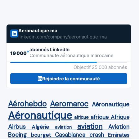
Aeronautique.ma
linkedin.com/company/aeronautique-ma
abonnés LinkedIn
+
19 000
Communauté aéronautique marocaine
Objectif 25 000 abonnés
Rejoindre la communauté
Aérohebdo
Aeromaroc
Aéronautique
Aéronautique
Afrique
afrique
afrique
aviation
Airbus
Aviation
Algérie
aviation
Boeing
Casablanca
crash
bourget
Emirates