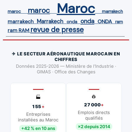
Maroc
maroc
maroc
marrakech
onda
Marrakech
ONDA
marrakech
onda
ram
revue de presse
ram
RAM
✈ LE SECTEUR AÉRONAUTIQUE MAROCAIN EN
CHIFFRES
Données 2025-2026 — Ministère de l'Industrie ·
GIMAS · Office des Changes
👷
🏭
27 000
+
155
+
Emplois directs
Entreprises
qualifiés
installées au Maroc
×2 depuis 2014
+42 % en 10 ans