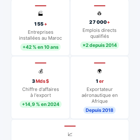
👷
🏭
27 000
+
155
+
Emplois directs
Entreprises
qualifiés
installées au Maroc
×2 depuis 2014
+42 % en 10 ans
💰
🌍
3
Mds $
1
er
Chiffre d'affaires
Exportateur
à l'export
aéronautique en
Afrique
+14,9 % en 2024
Depuis 2018
📈