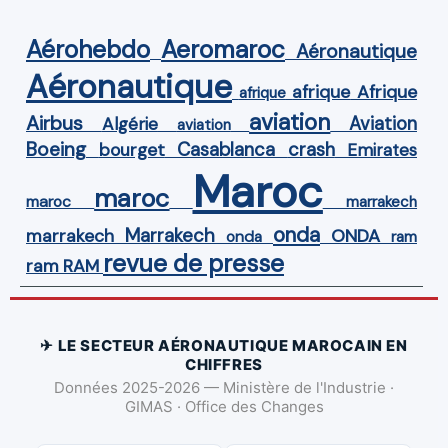
Aérohebdo
Aeromaroc
Aéronautique
Aéronautique
Afrique
afrique
afrique
aviation
Airbus
Aviation
Algérie
aviation
Boeing
Casablanca
crash
bourget
Emirates
Maroc
maroc
maroc
marrakech
onda
Marrakech
ONDA
marrakech
onda
ram
revue de presse
ram
RAM
✈ LE SECTEUR AÉRONAUTIQUE MAROCAIN EN
CHIFFRES
Données 2025-2026 — Ministère de l'Industrie ·
GIMAS · Office des Changes