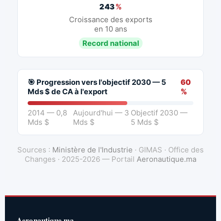
243
%
Croissance des exports
en 10 ans
Record national
🎯 Progression vers l'objectif 2030 — 5
60
Mds $ de CA à l'export
%
2014 — 0,8
Aujourd'hui — 3
Objectif 2030 —
Mds $
Mds $
5 Mds $
Sources :
Ministère de l'Industrie
· GIMAS · Office des
Changes · 2025-2026 — Portail
Aeronautique.ma
Aeronautique.ma