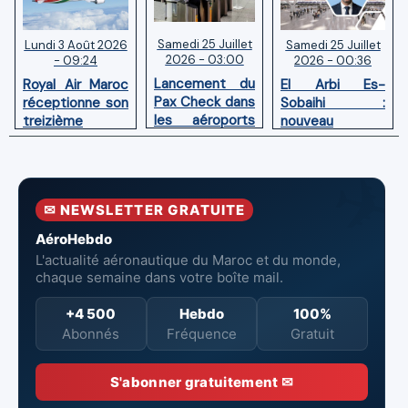
Samedi 25 Juillet
Samedi 25 Juillet
Lundi 3 Août 2026
2026 - 03:00
2026 - 00:36
- 09:24
Lancement du
El Arbi Es-
Royal Air Maroc
Pax Check dans
Sobaihi :
réceptionne son
les aéroports
nouveau
treizième
du Maroc
directeur à la
Boeing 787
tête de
Dreamliner
l’Aéroport
Mohammed V
✉ NEWSLETTER GRATUITE
de Casablanca
AéroHebdo
L'actualité aéronautique du Maroc et du monde,
chaque semaine dans votre boîte mail.
+4 500
Hebdo
100%
Abonnés
Fréquence
Gratuit
S'abonner gratuitement ✉