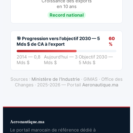
Croissance des exports
en 10 ans
Record national
🎯 Progression vers l'objectif 2030 — 5
60
Mds $ de CA à l'export
%
2014 — 0,8
Aujourd'hui — 3
Objectif 2030 —
Mds $
Mds $
5 Mds $
Sources :
Ministère de l'Industrie
· GIMAS · Office des
Changes · 2025-2026 — Portail
Aeronautique.ma
Aeronautique.ma
Le portail marocain de référence dédié à