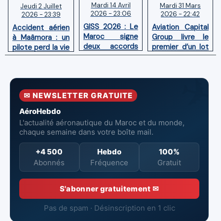
Mardi 14 Avril
Mardi 31 Mars
Jeudi 2 Juillet
2026 - 23:06
2026 - 22:42
2026 - 23:39
GISS 2026 : Le
Aviation Capital
Accident aérien
Maroc signe
Group livre le
à Maâmora : un
deux accords
premier d’un lot
pilote perd la vie
avec l'OACI
de six Boeing
en combat
pour renforcer
737‑8 MAX
contre un
la surveillance
neufs à Royal Air
incendie
et la sécurité
Maroc
✉ NEWSLETTER GRATUITE
aériennes.
AéroHebdo
L'actualité aéronautique du Maroc et du monde,
chaque semaine dans votre boîte mail.
+4 500
Hebdo
100%
Abonnés
Fréquence
Gratuit
S'abonner gratuitement ✉
Pas de spam · Désinscription en 1 clic