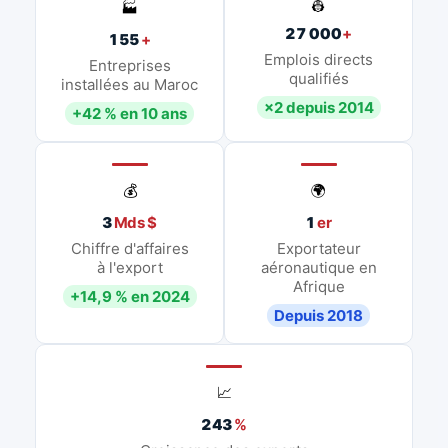
👷
🏭
27 000
+
155
+
Emplois directs
Entreprises
qualifiés
installées au Maroc
×2 depuis 2014
+42 % en 10 ans
💰
🌍
3
Mds $
1
er
Chiffre d'affaires
Exportateur
à l'export
aéronautique en
Afrique
+14,9 % en 2024
Depuis 2018
📈
243
%