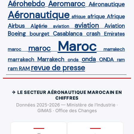
Aérohebdo
Aeromaroc
Aéronautique
Aéronautique
Afrique
afrique
afrique
aviation
Airbus
Aviation
Algérie
aviation
Boeing
Casablanca
crash
bourget
Emirates
Maroc
maroc
maroc
marrakech
onda
Marrakech
ONDA
marrakech
onda
ram
revue de presse
ram
RAM
✈ LE SECTEUR AÉRONAUTIQUE MAROCAIN EN
CHIFFRES
Données 2025-2026 — Ministère de l'Industrie ·
GIMAS · Office des Changes