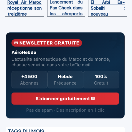
Lancement du
El Arbi Es-
Royal Air Maroc
Pax Check dans
Sobaihi :
réceptionne son
les aéroports
nouveau
treizième
du Maroc
directeur à la
Boeing 787
tête de
Dreamliner
l’Aéroport
Mohammed V
✉ NEWSLETTER GRATUITE
de Casablanca
AéroHebdo
L'actualité aéronautique du Maroc et du monde,
chaque semaine dans votre boîte mail.
+4 500
Hebdo
100%
Abonnés
Fréquence
Gratuit
S'abonner gratuitement ✉
Pas de spam · Désinscription en 1 clic
TAGS DU MOIS