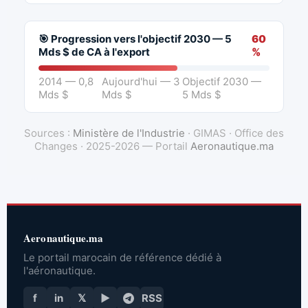
🎯 Progression vers l'objectif 2030 — 5
60
Mds $ de CA à l'export
%
2014 — 0,8
Aujourd'hui — 3
Objectif 2030 —
Mds $
Mds $
5 Mds $
Sources :
Ministère de l'Industrie
· GIMAS · Office des
Changes · 2025-2026 — Portail
Aeronautique.ma
Aeronautique.ma
Le portail marocain de référence dédié à
l'aéronautique.
f
in
𝕏
▶
RSS