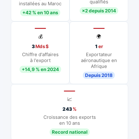
qualifiés
installées au Maroc
×2 depuis 2014
+42 % en 10 ans
💰
🌍
3
Mds $
1
er
Chiffre d'affaires
Exportateur
à l'export
aéronautique en
Afrique
+14,9 % en 2024
Depuis 2018
📈
243
%
Croissance des exports
en 10 ans
Record national