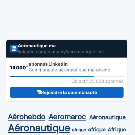
Aeronautique.ma
linkedin.com/company/aeronautique-ma
abonnés LinkedIn
+
19 000
Communauté aéronautique marocaine
Objectif 25 000 abonnés
Rejoindre la communauté
Aérohebdo
Aeromaroc
Aéronautique
Aéronautique
Afrique
afrique
afrique