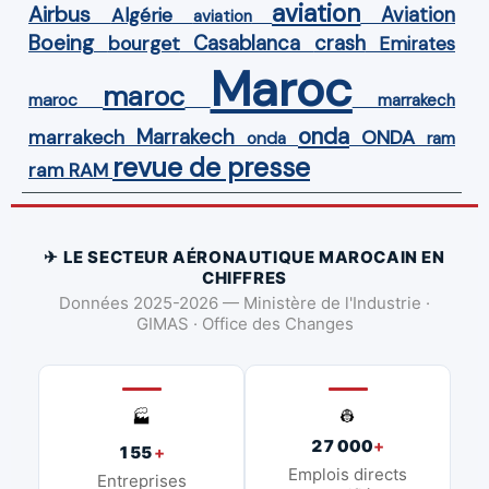
aviation
Airbus
Aviation
Algérie
aviation
Boeing
Casablanca
crash
bourget
Emirates
Maroc
maroc
maroc
marrakech
onda
Marrakech
ONDA
marrakech
onda
ram
revue de presse
ram
RAM
✈ LE SECTEUR AÉRONAUTIQUE MAROCAIN EN
CHIFFRES
Données 2025-2026 — Ministère de l'Industrie ·
GIMAS · Office des Changes
👷
🏭
27 000
+
155
+
Emplois directs
Entreprises