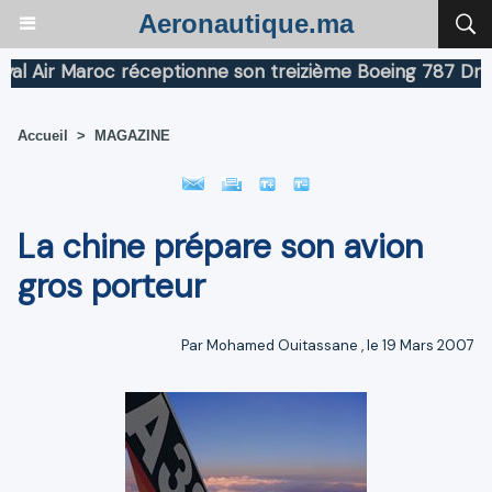
Aeronautique.ma
Air Maroc réceptionne son treizième Boeing 787 Dreamli
Accueil
>
MAGAZINE
La chine prépare son avion
gros porteur
Par
Mohamed Ouitassane
, le 19 Mars 2007