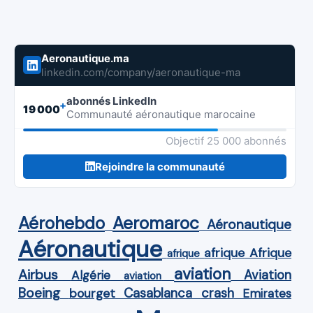
Aeronautique.ma
linkedin.com/company/aeronautique-ma
abonnés LinkedIn
+
19 000
Communauté aéronautique marocaine
Objectif 25 000 abonnés
Rejoindre la communauté
Aérohebdo
Aeromaroc
Aéronautique
Aéronautique
Afrique
afrique
afrique
aviation
Airbus
Aviation
Algérie
aviation
Boeing
Casablanca
crash
bourget
Emirates