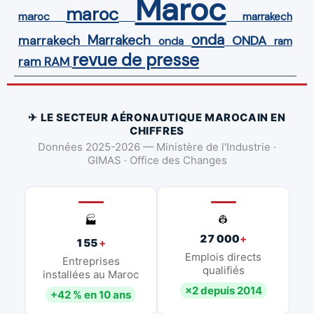
Maroc
maroc
maroc
marrakech
onda
Marrakech
ONDA
marrakech
onda
ram
revue de presse
ram
RAM
✈ LE SECTEUR AÉRONAUTIQUE MAROCAIN EN
CHIFFRES
Données 2025-2026 — Ministère de l'Industrie ·
GIMAS · Office des Changes
👷
🏭
27 000
+
155
+
Emplois directs
Entreprises
qualifiés
installées au Maroc
×2 depuis 2014
+42 % en 10 ans