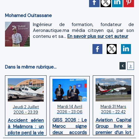
Mohamed Ouitassane
Ingénieur de formation, fondateur de
Aeronautique.ma média citoyen qui, par son
contenu et sa...
En savoir plus sur cet auteur
<
>
Dans la même rubrique...
Mardi 14 Avril
Mardi 31 Mars
Jeudi 2 Juillet
2026 - 23:06
2026 - 22:42
2026 - 23:39
GISS 2026 : Le
Aviation Capital
Accident aérien
Maroc signe
Group livre le
à Maâmora : un
deux accords
premier d’un lot
pilote perd la vie
avec l'OACI
de six Boeing