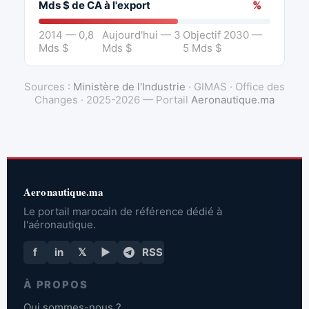
Mds $ de CA à l'export
%
2014 — 0,8
Aujourd'hui — 3
Objectif 2030 —
Mds $
Mds $
5 Mds $
Sources :
Ministère de l'Industrie
· GIMAS · Office des
Changes · 2025-2026 — Portail
Aeronautique.ma
Aeronautique.ma
Le portail marocain de référence dédié à
l'aéronautique.
f
in
𝕏
▶
RSS
À PROPOS
Qui sommes-nous ?