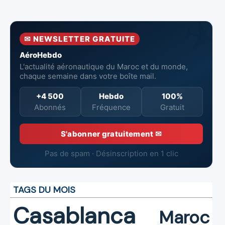
en combat
pour renforcer
737‑8 MAX
contre un
la surveillance
neufs à Royal Air
incendie
et la sécurité
Maroc
✉ NEWSLETTER GRATUITE
aériennes.
AéroHebdo
L'actualité aéronautique du Maroc et du monde,
chaque semaine dans votre boîte mail.
+4 500
Hebdo
100%
Abonnés
Fréquence
Gratuit
S'abonner gratuitement ✉
Pas de spam · Désinscription en 1 clic
TAGS DU MOIS
Casablanca
Maroc