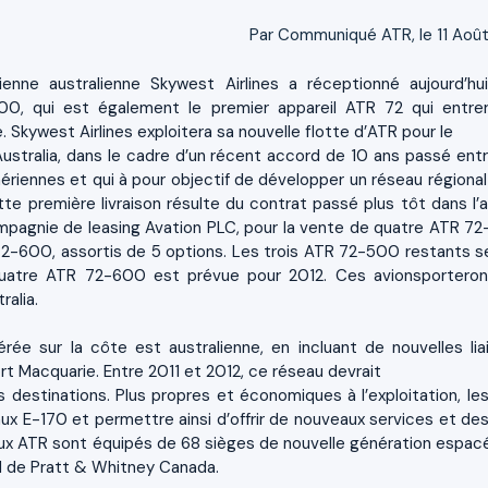
Par Communiqué ATR, le 11 Août
enne australienne Skywest Airlines a réceptionné aujourd’hu
0, qui est également le premier appareil ATR 72 qui entre
e. Skywest Airlines exploitera sa nouvelle flotte d’ATR pour le
ustralia, dans le cadre d’un récent accord de 10 ans passé entr
riennes et qui à pour objectif de développer un réseau régional
ette première livraison résulte du contrat passé plus tôt dans l’
mpagnie de leasing Avation PLC, pour la vente de quatre ATR 7
2-600, assortis de 5 options. Les trois ATR 72-500 restants s
quatre ATR 72-600 est prévue pour 2012. Ces avionsporteron
ralia.
ée sur la côte est australienne, en incluant de nouvelles lia
rt Macquarie. Entre 2011 et 2012, ce réseau devrait
 destinations. Plus propres et économiques à l’exploitation, le
aux E-170 et permettre ainsi d’offrir de nouveaux services et des
aux ATR sont équipés de 68 sièges de nouvelle génération espac
 de Pratt & Whitney Canada.