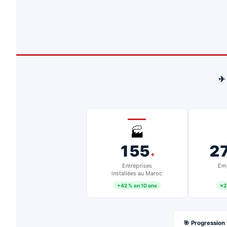
✈
🏭
155
2
+
Entreprises
Emp
installées au Maroc
+42 % en 10 ans
×2
🎯 Progression 