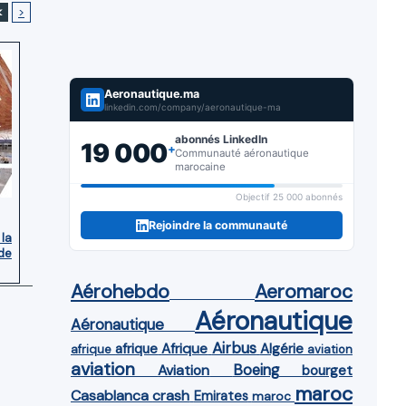
<
>
Aeronautique.ma
linkedin.com/company/aeronautique-ma
abonnés LinkedIn
19 000
+
Communauté aéronautique
marocaine
Objectif 25 000 abonnés
Rejoindre la communauté
 la
de
Aérohebdo
Aeromaroc
Aéronautique
Aéronautique
Airbus
afrique
Afrique
Algérie
afrique
aviation
aviation
Aviation
Boeing
bourget
maroc
Casablanca
crash
Emirates
maroc