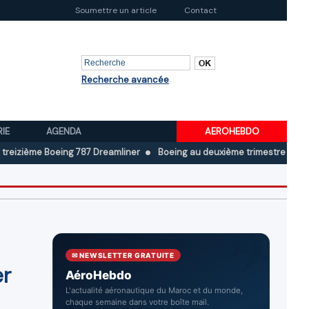
Soumettre un article
Contact
Recherche avancée
RIE
AGENDA
AEROHEBDO
 Boeing 787 Dreamliner
Boeing au deuxième trimestre 2026 : Chiffre d
✉ NEWSLETTER GRATUITE
er
AéroHebdo
L'actualité aéronautique du Maroc et du monde,
chaque semaine dans votre boîte mail.