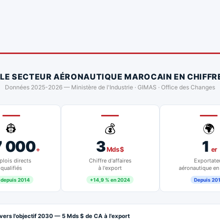
 LE SECTEUR AÉRONAUTIQUE MAROCAIN EN CHIFFR
Données 2025-2026 — Ministère de l'Industrie · GIMAS · Office des Changes
👷
💰
🌍
7 000
3
1
+
Mds $
er
lois directs
Chiffre d'affaires
Exportate
qualifiés
à l'export
aéronautique en
 depuis 2014
+14,9 % en 2024
Depuis 20
vers l'objectif 2030 — 5 Mds $ de CA à l'export