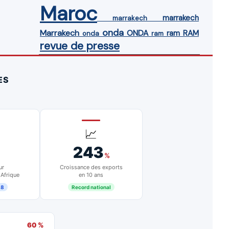
Maroc
marrakech
marrakech
onda
Marrakech
ONDA
ram
RAM
onda
ram
revue de presse
ES
📈
243
%
ur
Croissance des exports
 Afrique
en 10 ans
18
Record national
60 %