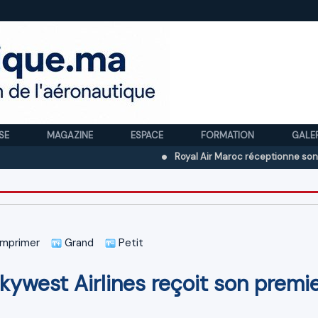
SE
MAGAZINE
ESPACE
FORMATION
GALE
Royal Air Maroc réceptionne son treizième
mprimer
Grand
Petit
ywest Airlines reçoit son premi