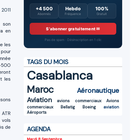
+4 500
Hebdo
100%
 2011
Abonnés
Fréquence
Gratuit
i son
S'abonner gratuitement ✉
ra en
Pas de spam · Désinscription en 1 clic
e les
 pour
année
TAGS DU MOIS
2-500
Casablanca
eront
t les
Maroc
Aéronautique
Aviation
isons
avions commerciaux
Avions
commerciaux
Bellatig
Boeing
aviation
Aéroports
s ATR
 vols
és de
AGENDA
Mardi 8 Septembre