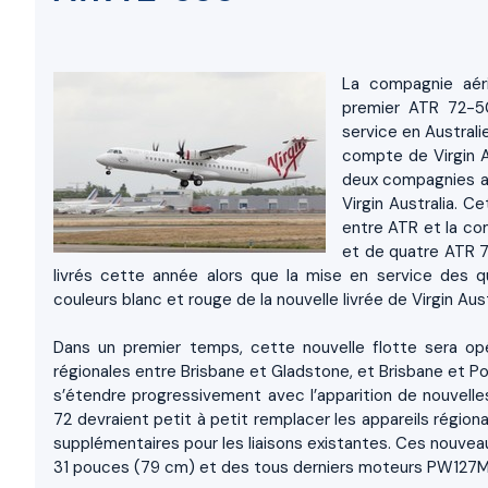
La compagnie aéri
premier ATR 72-50
service en Australi
compte de Virgin A
deux compagnies aé
Virgin Australia. C
entre ATR et la co
et de quatre ATR 7
livrés cette année alors que la mise en service des 
couleurs blanc et rouge de la nouvelle livrée de Virgin Aust
Dans un premier temps, cette nouvelle flotte sera opér
régionales entre Brisbane et Gladstone, et Brisbane et Po
s’étendre progressivement avec l’apparition de nouvelles
72 devraient petit à petit remplacer les appareils région
supplémentaires pour les liaisons existantes. Ces nouve
31 pouces (79 cm) et des tous derniers moteurs PW127M