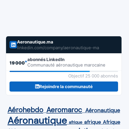
Aeronautique.ma
linkedin.com/company/aeronautique-ma
abonnés LinkedIn
+
19 000
Communauté aéronautique marocaine
Objectif 25 000 abonnés
Rejoindre la communauté
Aérohebdo
Aeromaroc
Aéronautique
Aéronautique
Afrique
afrique
afrique