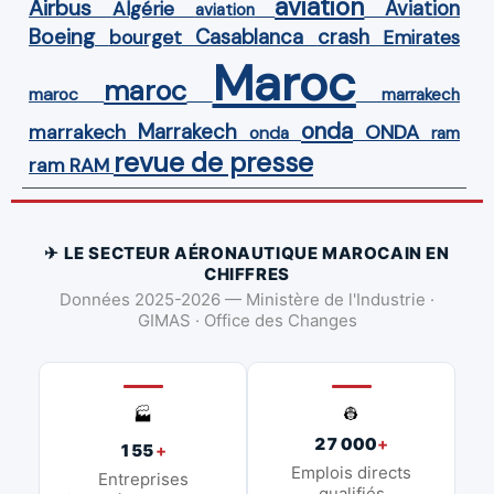
aviation
Airbus
Aviation
Algérie
aviation
Boeing
Casablanca
crash
bourget
Emirates
Maroc
maroc
maroc
marrakech
onda
Marrakech
ONDA
marrakech
onda
ram
revue de presse
ram
RAM
✈ LE SECTEUR AÉRONAUTIQUE MAROCAIN EN
CHIFFRES
Données 2025-2026 — Ministère de l'Industrie ·
GIMAS · Office des Changes
👷
🏭
27 000
+
155
+
Emplois directs
Entreprises
qualifiés