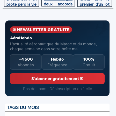
deux accords
premier d’un lot
pilote perd la vie
avec l'OACI
de six Boeing
en combat
pour renforcer
737‑8 MAX
contre un
la surveillance
neufs à Royal Air
incendie
et la sécurité
Maroc
✉ NEWSLETTER GRATUITE
aériennes.
AéroHebdo
L'actualité aéronautique du Maroc et du monde,
chaque semaine dans votre boîte mail.
+4 500
Hebdo
100%
Abonnés
Fréquence
Gratuit
S'abonner gratuitement ✉
Pas de spam · Désinscription en 1 clic
TAGS DU MOIS