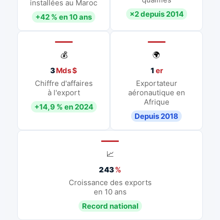
installées au Maroc
×2 depuis 2014
+42 % en 10 ans
💰
🌍
3
Mds $
1
er
Chiffre d'affaires
Exportateur
à l'export
aéronautique en
Afrique
+14,9 % en 2024
Depuis 2018
📈
243
%
Croissance des exports
en 10 ans
Record national