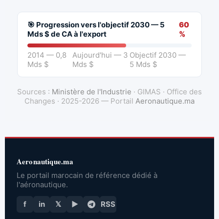
🎯 Progression vers l'objectif 2030 — 5
60
Mds $ de CA à l'export
%
2014 — 0,8
Aujourd'hui — 3
Objectif 2030 —
Mds $
Mds $
5 Mds $
Sources :
Ministère de l'Industrie
· GIMAS · Office des
Changes · 2025-2026 — Portail
Aeronautique.ma
Aeronautique.ma
Le portail marocain de référence dédié à
l'aéronautique.
f
in
𝕏
▶
RSS