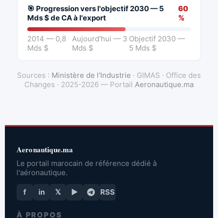
🎯 Progression vers l'objectif 2030 — 5
60
Mds $ de CA à l'export
%
2014 — 0,8
Aujourd'hui — 3
Objectif 2030 —
Mds $
Mds $
5 Mds $
Sources :
Ministère de l'Industrie
· GIMAS · Office des
Changes · 2025-2026 — Portail
Aeronautique.ma
Aeronautique.ma
Le portail marocain de référence dédié à
l'aéronautique.
f
in
𝕏
▶
RSS
À PROPOS