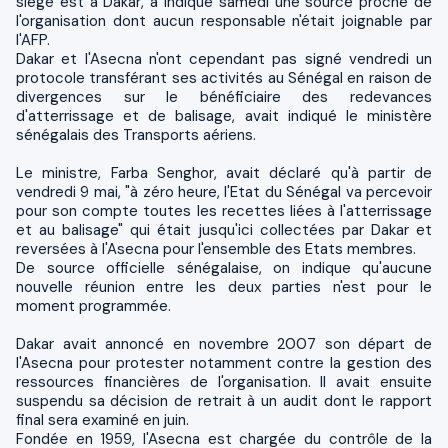
siège est à Dakar, a indiqué samedi une source proche de
l'organisation dont aucun responsable n'était joignable par
l'AFP.
Dakar et l'Asecna n'ont cependant pas signé vendredi un
protocole transférant ses activités au Sénégal en raison de
divergences sur le bénéficiaire des redevances
d'atterrissage et de balisage, avait indiqué le ministère
sénégalais des Transports aériens.
Le ministre, Farba Senghor, avait déclaré qu'à partir de
vendredi 9 mai, "à zéro heure, l'Etat du Sénégal va percevoir
pour son compte toutes les recettes liées à l'atterrissage
et au balisage" qui était jusqu'ici collectées par Dakar et
reversées à l'Asecna pour l'ensemble des Etats membres.
De source officielle sénégalaise, on indique qu'aucune
nouvelle réunion entre les deux parties n'est pour le
moment programmée.
Dakar avait annoncé en novembre 2007 son départ de
l'Asecna pour protester notamment contre la gestion des
ressources financières de l'organisation. Il avait ensuite
suspendu sa décision de retrait à un audit dont le rapport
final sera examiné en juin.
Fondée en 1959, l'Asecna est chargée du contrôle de la