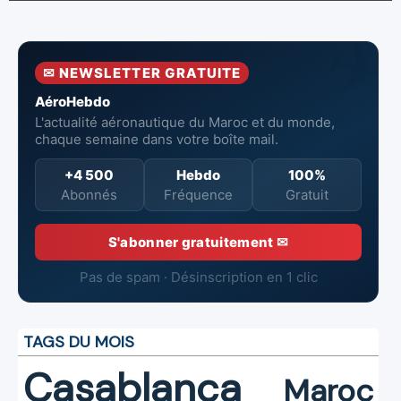
du Maroc
directeur à la
Boeing 787
tête de
Dreamliner
l’Aéroport
Mohammed V
✉ NEWSLETTER GRATUITE
de Casablanca
AéroHebdo
L'actualité aéronautique du Maroc et du monde,
chaque semaine dans votre boîte mail.
+4 500
Hebdo
100%
Abonnés
Fréquence
Gratuit
S'abonner gratuitement ✉
Pas de spam · Désinscription en 1 clic
TAGS DU MOIS
Casablanca
Maroc