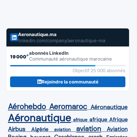
Aeronautique.ma
linkedin.com/company/aeronautique-ma
abonnés LinkedIn
+
19 000
Communauté aéronautique marocaine
Objectif 25 000 abonnés
Rejoindre la communauté
Aérohebdo
Aeromaroc
Aéronautique
Aéronautique
Afrique
afrique
afrique
aviation
Airbus
Aviation
Algérie
aviation