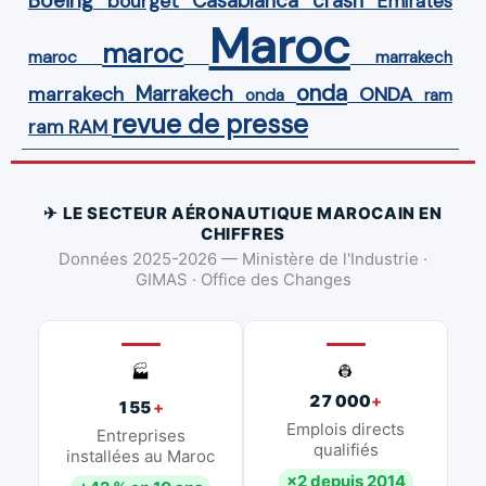
Boeing
Casablanca
crash
bourget
Emirates
Maroc
maroc
maroc
marrakech
onda
Marrakech
ONDA
marrakech
onda
ram
revue de presse
ram
RAM
✈ LE SECTEUR AÉRONAUTIQUE MAROCAIN EN
CHIFFRES
Données 2025-2026 — Ministère de l'Industrie ·
GIMAS · Office des Changes
👷
🏭
27 000
+
155
+
Emplois directs
Entreprises
qualifiés
installées au Maroc
×2 depuis 2014