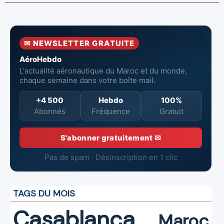
avec l'OACI
de six Boeing
en combat
pour renforcer
737‑8 MAX
contre un
la surveillance
neufs à Royal Air
incendie
et la sécurité
Maroc
✉ NEWSLETTER GRATUITE
aériennes.
AéroHebdo
L'actualité aéronautique du Maroc et du monde,
chaque semaine dans votre boîte mail.
+4 500
Hebdo
100%
Abonnés
Fréquence
Gratuit
S'abonner gratuitement ✉
Pas de spam · Désinscription en 1 clic
TAGS DU MOIS
Casablanca
Maroc