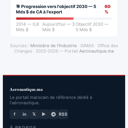
🎯 Progression vers l'objectif 2030 — 5
60
Mds $ de CA à l'export
%
2014 — 0,8
Aujourd'hui — 3
Objectif 2030 —
Mds $
Mds $
5 Mds $
Sources :
Ministère de l'Industrie
· GIMAS · Office des
Changes · 2025-2026 — Portail
Aeronautique.ma
Aeronautique.ma
Le portail marocain de référence dédié à
l'aéronautique.
f
in
𝕏
▶
RSS
À PROPOS