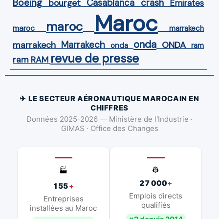
Boeing
Casablanca
crash
bourget
Emirates
Maroc
maroc
maroc
marrakech
onda
Marrakech
ONDA
marrakech
onda
ram
revue de presse
ram
RAM
✈ LE SECTEUR AÉRONAUTIQUE MAROCAIN EN
CHIFFRES
Données 2025-2026 — Ministère de l'Industrie ·
GIMAS · Office des Changes
👷
🏭
27 000
+
155
+
Emplois directs
Entreprises
qualifiés
installées au Maroc