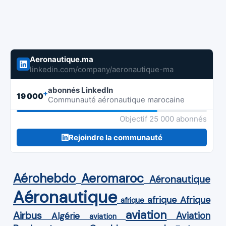
Aeronautique.ma
linkedin.com/company/aeronautique-ma
abonnés LinkedIn
+
19 000
Communauté aéronautique marocaine
Objectif 25 000 abonnés
Rejoindre la communauté
Aérohebdo
Aeromaroc
Aéronautique
Aéronautique
Afrique
afrique
afrique
aviation
Airbus
Aviation
Algérie
aviation