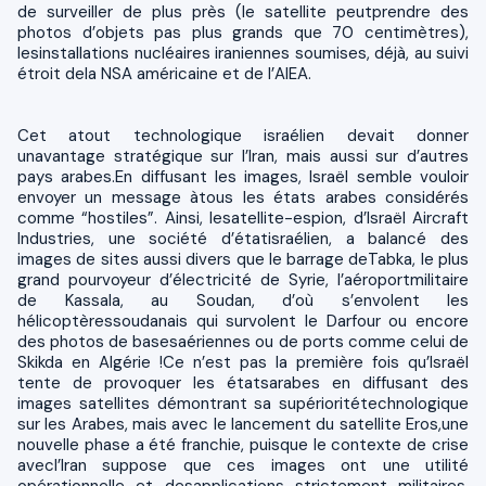
de surveiller de plus près (le satellite peutprendre des
photos d’objets pas plus grands que 70 centimètres),
lesinstallations nucléaires iraniennes soumises, déjà, au suivi
étroit dela NSA américaine et de l’AIEA.
Cet atout technologique israélien devait donner
unavantage stratégique sur l’Iran, mais aussi sur d’autres
pays arabes.En diffusant les images, Israël semble vouloir
envoyer un message àtous les états arabes considérés
comme “hostiles”. Ainsi, lesatellite-espion, d’Israël Aircraft
Industries, une société d’étatisraélien, a balancé des
images de sites aussi divers que le barrage deTabka, le plus
grand pourvoyeur d’électricité de Syrie, l’aéroportmilitaire
de Kassala, au Soudan, d’où s’envolent les
hélicoptèressoudanais qui survolent le Darfour ou encore
des photos de basesaériennes ou de ports comme celui de
Skikda en Algérie !Ce n’est pas la première fois qu’Israël
tente de provoquer les étatsarabes en diffusant des
images satellites démontrant sa supérioritétechnologique
sur les Arabes, mais avec le lancement du satellite Eros,une
nouvelle phase a été franchie, puisque le contexte de crise
avecl’Iran suppose que ces images ont une utilité
opérationnelle et desapplications strictement militaires.