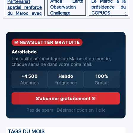
Africa Earth
Le Maroc à la
Partenariat
Observation
présidence du
spatial renforcé
Challenge
COPUOS :
du Maroc avec
(AEOC) 2025:
Impulser le
l'adhésion aux
les talents
développement
Accords
spatiaux
spatial en
Artemis
africains
Afrique
✉ NEWSLETTER GRATUITE
entrent dans
l’arène !
AéroHebdo
L'actualité aéronautique du Maroc et du monde,
chaque semaine dans votre boîte mail.
+4 500
Hebdo
100%
Abonnés
Fréquence
Gratuit
S'abonner gratuitement ✉
Pas de spam · Désinscription en 1 clic
TAGS DU MOIS