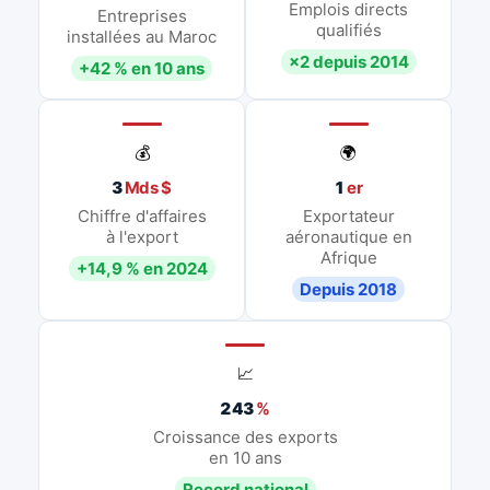
Emplois directs
Entreprises
qualifiés
installées au Maroc
×2 depuis 2014
+42 % en 10 ans
💰
🌍
3
Mds $
1
er
Chiffre d'affaires
Exportateur
à l'export
aéronautique en
Afrique
+14,9 % en 2024
Depuis 2018
📈
243
%
Croissance des exports
en 10 ans
Record national