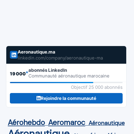
Aeronautique.ma
linkedin.com/company/aeronautique-ma
abonnés LinkedIn
+
19 000
Communauté aéronautique marocaine
Objectif 25 000 abonnés
Rejoindre la communauté
Aérohebdo
Aeromaroc
Aéronautique
Aéronautique