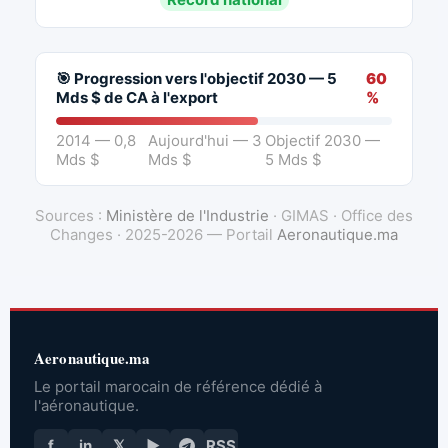
🎯 Progression vers l'objectif 2030 — 5
60
Mds $ de CA à l'export
%
2014 — 0,8
Aujourd'hui — 3
Objectif 2030 —
Mds $
Mds $
5 Mds $
Sources :
Ministère de l'Industrie
· GIMAS · Office des
Changes · 2025-2026 — Portail
Aeronautique.ma
Aeronautique.ma
Le portail marocain de référence dédié à
l'aéronautique.
f
in
𝕏
▶
RSS