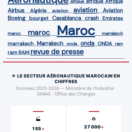
Afrique
afrique
afrique
aviation
Airbus
Aviation
Algérie
aviation
Boeing
Casablanca
crash
bourget
Emirates
Maroc
maroc
maroc
marrakech
onda
Marrakech
ONDA
marrakech
onda
ram
revue de presse
ram
RAM
✈ LE SECTEUR AÉRONAUTIQUE MAROCAIN EN
CHIFFRES
Données 2025-2026 — Ministère de l'Industrie ·
GIMAS · Office des Changes
👷
🏭
27 000
+
155
+