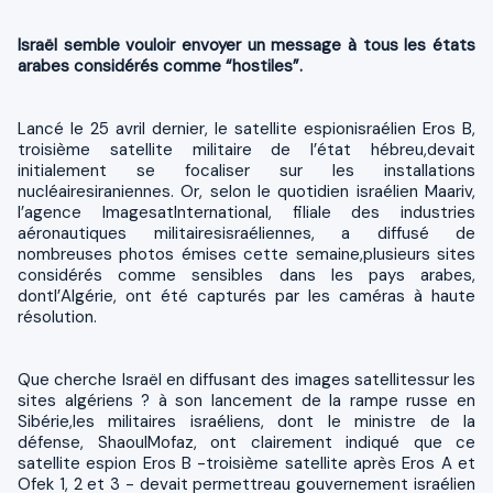
Israël semble vouloir envoyer un message à tous les états
arabes considérés comme “hostiles”.
Lancé le 25 avril dernier, le satellite espionisraélien Eros B,
troisième satellite militaire de l’état hébreu,devait
initialement se focaliser sur les installations
nucléairesiraniennes. Or, selon le quotidien israélien Maariv,
l’agence ImagesatInternational, filiale des industries
aéronautiques militairesisraéliennes, a diffusé de
nombreuses photos émises cette semaine,plusieurs sites
considérés comme sensibles dans les pays arabes,
dontl’Algérie, ont été capturés par les caméras à haute
résolution.
Que cherche Israël en diffusant des images satellitessur les
sites algériens ? à son lancement de la rampe russe en
Sibérie,les militaires israéliens, dont le ministre de la
défense, ShaoulMofaz, ont clairement indiqué que ce
satellite espion Eros B -troisième satellite après Eros A et
Ofek 1, 2 et 3 - devait permettreau gouvernement israélien