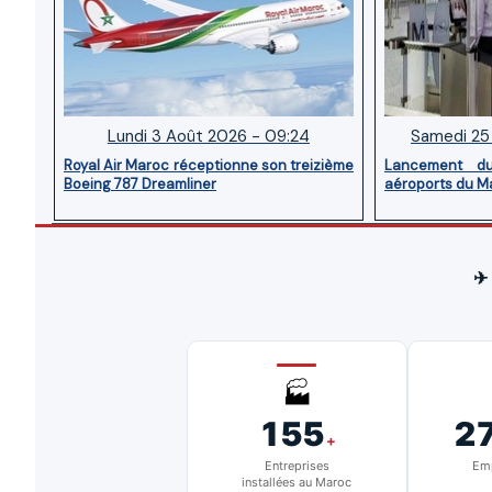
Lundi 3 Août 2026 - 09:24
Samedi 25 
Royal Air Maroc réceptionne son treizième
Lancement d
Boeing 787 Dreamliner
aéroports du M
✈
🏭
155
2
+
Entreprises
Emp
installées au Maroc