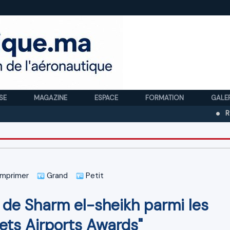
SE
MAGAZINE
ESPACE
FORMATION
GALE
Royal Air Mar
mprimer
Grand
Petit
 de Sharm el-sheikh parmi les
kets Airports Awards"