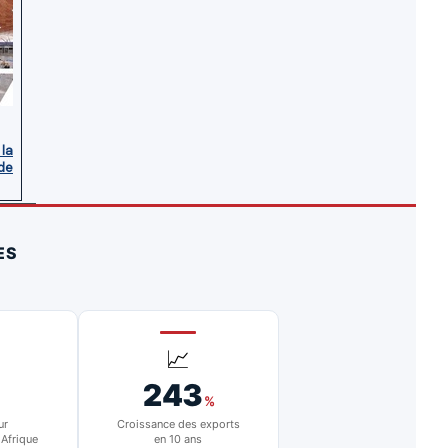
 la
de
ES
📈
243
%
ur
Croissance des exports
 Afrique
en 10 ans