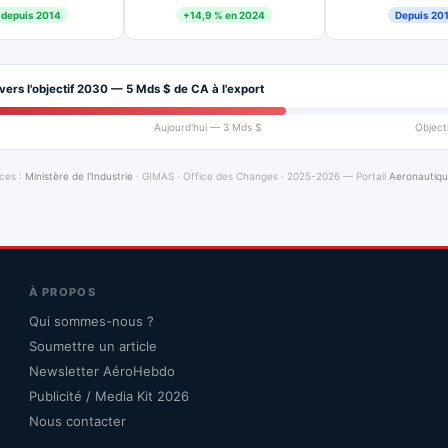
 depuis 2014
+14,9 % en 2024
Depuis 20
vers l'objectif 2030 — 5 Mds $ de CA à l'export
Aujourd'hui — 3 Mds $
Object
ces :
Ministère de l'Industrie
· GIMAS · Office des Changes · 2025-2026 — Portail
Aeronautiq
À PROPOS
Qui sommes-nous ?
Soumettre un article
Newsletter AéroHebdo
Publicité / Media Kit 2026
Nous contacter