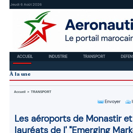
Jeudi 6 Août 2026
ACCUEIL
INDUSTRIE
TRANSPORT
DEFEN
À la une
Accueil
>
TRANSPORT
Envoyer
I
Les aéroports de Monastir et
lauréats de l' "Emerging Mar