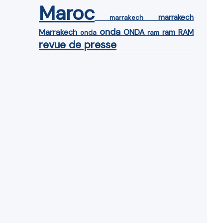
Maroc
marrakech
marrakech
onda
Marrakech
ONDA
ram
RAM
onda
ram
revue de presse