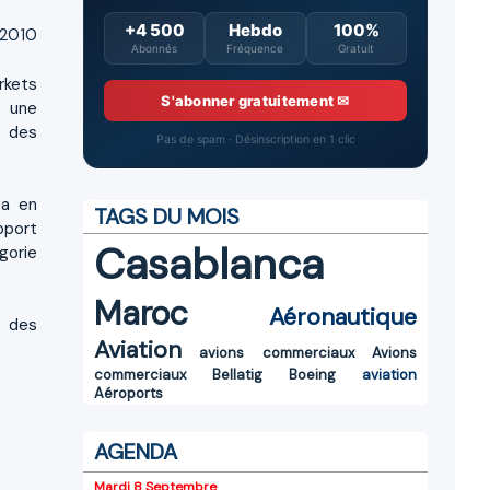
+4 500
Hebdo
100%
 2010
Abonnés
Fréquence
Gratuit
rkets
S'abonner gratuitement ✉
e une
t des
Pas de spam · Désinscription en 1 clic
ba en
TAGS DU MOIS
oport
Casablanca
gorie
Maroc
Aéronautique
e des
Aviation
avions commerciaux
Avions
commerciaux
Bellatig
Boeing
aviation
Aéroports
AGENDA
Mardi 8 Septembre