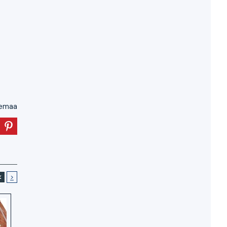
emaa
<
>