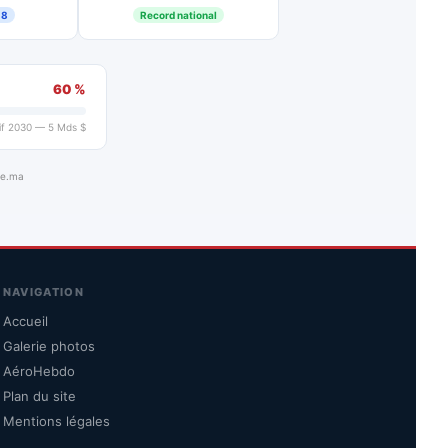
18
Record national
60 %
if 2030 — 5 Mds $
ue.ma
NAVIGATION
Accueil
Galerie photos
AéroHebdo
Plan du site
Mentions légales