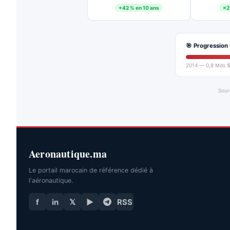
+42 % en 10 ans
×2
🎯 Progression 
2014 — 0,8 Mds $
Sour
Aeronautique.ma
Le portail marocain de référence dédié à
l'aéronautique.
f
in
𝕏
▶
RSS