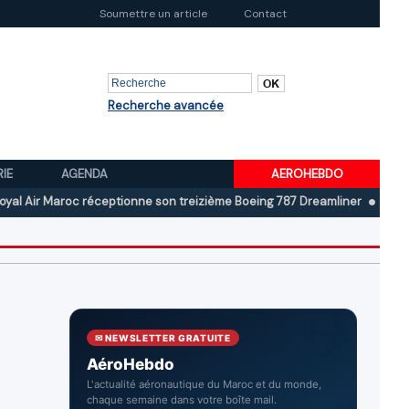
Soumettre un article
Contact
Recherche avancée
RIE
AGENDA
AEROHEBDO
oc réceptionne son treizième Boeing 787 Dreamliner
Boeing au deuxiè
✉ NEWSLETTER GRATUITE
AéroHebdo
L'actualité aéronautique du Maroc et du monde,
chaque semaine dans votre boîte mail.