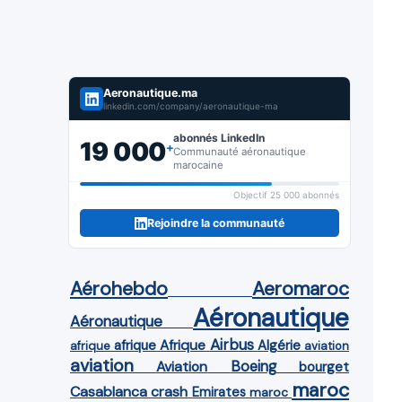
Aeronautique.ma
linkedin.com/company/aeronautique-ma
abonnés LinkedIn
19 000
+
Communauté aéronautique
marocaine
Objectif 25 000 abonnés
Rejoindre la communauté
Aérohebdo
Aeromaroc
Aéronautique
Aéronautique
Airbus
afrique
Afrique
Algérie
afrique
aviation
aviation
Aviation
Boeing
bourget
maroc
Casablanca
crash
Emirates
maroc