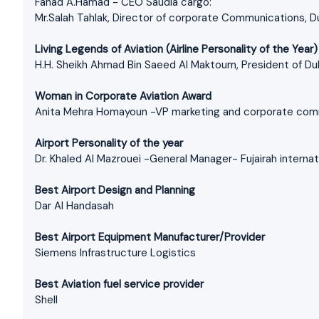
Fahad A.Hamad - CEO Saudia cargo:
Mr.Salah Tahlak, Director of corporate Communications, D
Living Legends of Aviation (Airline Personality of the Year)
H.H. Sheikh Ahmad Bin Saeed Al Maktoum, President of Duba
Woman in Corporate Aviation Award
Anita Mehra Homayoun -VP marketing and corporate comm
Airport Personality of the year
Dr. Khaled Al Mazrouei -General Manager- Fujairah internati
Best Airport Design and Planning
Dar Al Handasah
Best Airport Equipment Manufacturer/Provider
Siemens Infrastructure Logistics
Best Aviation fuel service provider
Shell