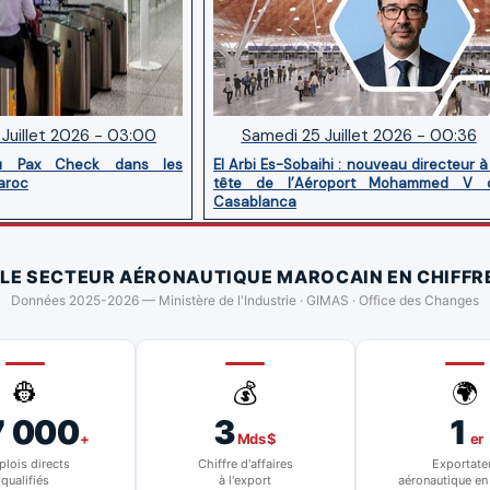
Juillet 2026 - 03:00
Samedi 25 Juillet 2026 - 00:36
u Pax Check dans les
El Arbi Es-Sobaihi : nouveau directeur à
aroc
tête de l’Aéroport Mohammed V 
Casablanca
 LE SECTEUR AÉRONAUTIQUE MAROCAIN EN CHIFFR
Données 2025-2026 — Ministère de l'Industrie · GIMAS · Office des Changes
👷
💰
🌍
7 000
3
1
+
Mds $
er
lois directs
Chiffre d'affaires
Exportate
qualifiés
à l'export
aéronautique en