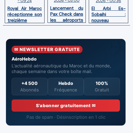
2026 - 03:00
2026 - 00:36
- 09:24
Lancement du
El Arbi Es-
Royal Air Maroc
Pax Check dans
Sobaihi :
réceptionne son
les aéroports
nouveau
treizième
du Maroc
directeur à la
Boeing 787
tête de
Dreamliner
l’Aéroport
Mohammed V
✉ NEWSLETTER GRATUITE
de Casablanca
AéroHebdo
L'actualité aéronautique du Maroc et du monde,
chaque semaine dans votre boîte mail.
+4 500
Hebdo
100%
Abonnés
Fréquence
Gratuit
S'abonner gratuitement ✉
Pas de spam · Désinscription en 1 clic