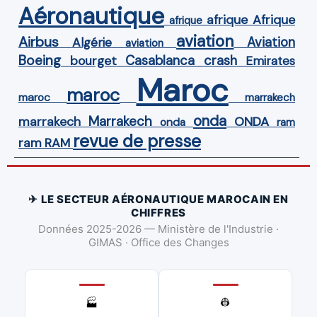
Aéronautique
Afrique
afrique
afrique
aviation
Airbus
Aviation
Algérie
aviation
Boeing
Casablanca
crash
bourget
Emirates
Maroc
maroc
maroc
marrakech
onda
Marrakech
ONDA
marrakech
onda
ram
revue de presse
ram
RAM
✈ LE SECTEUR AÉRONAUTIQUE MAROCAIN EN
CHIFFRES
Données 2025-2026 — Ministère de l'Industrie ·
GIMAS · Office des Changes
👷
🏭