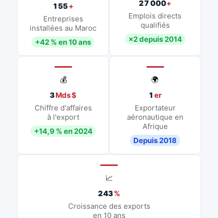
27 000
+
155
+
Emplois directs
Entreprises
qualifiés
installées au Maroc
×2 depuis 2014
+42 % en 10 ans
💰
🌍
3
Mds $
1
er
Chiffre d'affaires
Exportateur
à l'export
aéronautique en
Afrique
+14,9 % en 2024
Depuis 2018
📈
243
%
Croissance des exports
en 10 ans