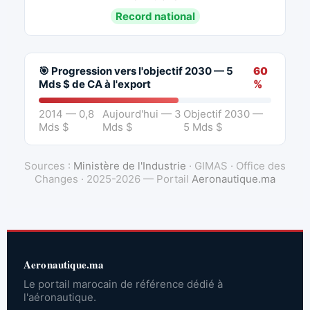
Record national
🎯 Progression vers l'objectif 2030 — 5
60
Mds $ de CA à l'export
%
2014 — 0,8
Aujourd'hui — 3
Objectif 2030 —
Mds $
Mds $
5 Mds $
Sources :
Ministère de l'Industrie
· GIMAS · Office des
Changes · 2025-2026 — Portail
Aeronautique.ma
Aeronautique.ma
Le portail marocain de référence dédié à
l'aéronautique.