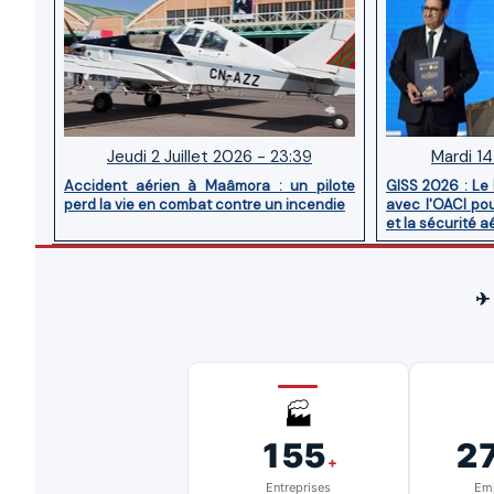
Jeudi 2 Juillet 2026 - 23:39
Mardi 14
Accident aérien à Maâmora : un pilote
GISS 2026 : Le
perd la vie en combat contre un incendie
avec l'OACI pou
et la sécurité a
✈
🏭
155
2
+
Entreprises
Emp