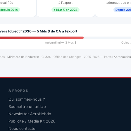
qualifiés
à l'export
aéronautique en
 depuis 2014
+14,9 % en 2024
Depuis 20
vers l'objectif 2030 — 5 Mds $ de CA à l'export
Aujourd'hui — 3 Mds $
Object
ces :
Ministère de l'Industrie
· GIMAS · Office des Changes · 2025-2026 — Portail
Aeronautiq
À PROPOS
Qui sommes-nous ?
Soumettre un article
Newsletter AéroHebdo
Publicité / Media Kit 2026
Nous contacter