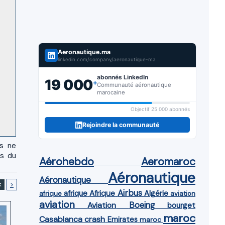
Aeronautique.ma
linkedin.com/company/aeronautique-ma
abonnés LinkedIn
19 000
+
Communauté aéronautique
marocaine
Objectif 25 000 abonnés
Rejoindre la communauté
us ne
es du
Aérohebdo
Aeromaroc
Aéronautique
Aéronautique
<
>
Airbus
afrique
Afrique
Algérie
afrique
aviation
aviation
Aviation
Boeing
bourget
maroc
Casablanca
crash
Emirates
maroc