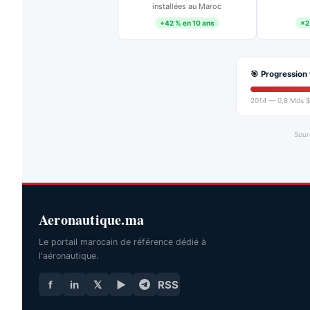
installées au Maroc
+42 % en 10 ans
×2
🎯 Progression 
2014 — 0,8 Mds $
Sour
Aeronautique.ma
Le portail marocain de référence dédié à
l'aéronautique.
f
in
𝕏
▶
RSS