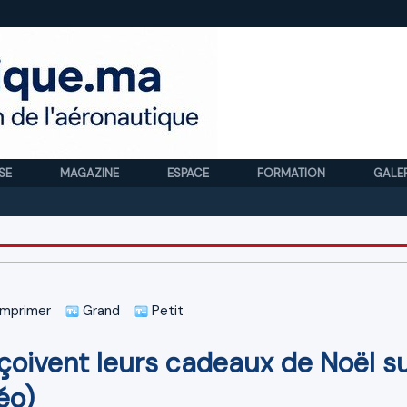
SE
MAGAZINE
ESPACE
FORMATION
GALE
R
mprimer
Grand
Petit
çoivent leurs cadeaux de Noël s
éo)