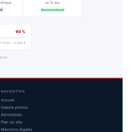
 Afrique
en 10 ans
18
Record national
60 %
if 2030 — 5 Mds $
ue.ma
NAVIGATION
Accueil
Galerie photos
AéroHebdo
Plan du site
Mentions légales