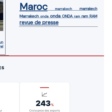
Maroc
marrakech
marrakech
onda
Marrakech
ONDA
ram
RAM
onda
ram
revue de presse
’un
yal
ES
📈
243
%
ur
Croissance des exports