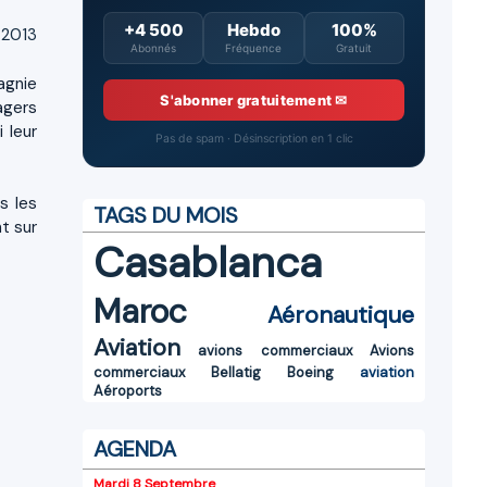
+4 500
Hebdo
100%
 2013
Abonnés
Fréquence
Gratuit
agnie
S'abonner gratuitement ✉
agers
 leur
Pas de spam · Désinscription en 1 clic
s les
TAGS DU MOIS
t sur
Casablanca
Maroc
Aéronautique
Aviation
avions commerciaux
Avions
commerciaux
Bellatig
Boeing
aviation
Aéroports
AGENDA
Mardi 8 Septembre