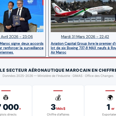
 Avril 2026 - 23:06
Mardi 31 Mars 2026 - 22:42
 Maroc signe deux accords
Aviation Capital Group livre le premier d
r renforcer la surveillance
lot de six Boeing 737‑8 MAX neufs à Ro
ériennes.
Air Maroc
 LE SECTEUR AÉRONAUTIQUE MAROCAIN EN CHIFFR
Données 2025-2026 — Ministère de l'Industrie · GIMAS · Office des Changes
👷
💰
🌍
7 000
3
1
+
Mds $
er
lois directs
Chiffre d'affaires
Exportate