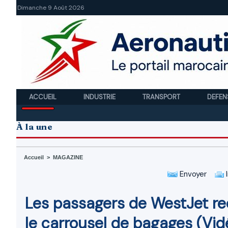
Dimanche 9 Août 2026
ACCUEIL
INDUSTRIE
TRANSPORT
DEFEN
À la une
Accueil
>
MAGAZINE
Envoyer
I
Les passagers de WestJet re
le carrousel de bagages (Vid