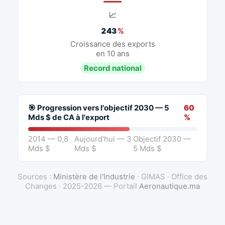
📈
243
%
Croissance des exports
en 10 ans
Record national
🎯 Progression vers l'objectif 2030 — 5
60
Mds $ de CA à l'export
%
2014 — 0,8
Aujourd'hui — 3
Objectif 2030 —
Mds $
Mds $
5 Mds $
Sources :
Ministère de l'Industrie
· GIMAS · Office des
Changes · 2025-2026 — Portail
Aeronautique.ma