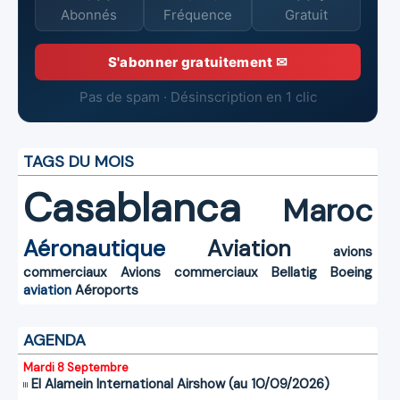
Abonnés
Fréquence
Gratuit
S'abonner gratuitement ✉
Pas de spam · Désinscription en 1 clic
TAGS DU MOIS
Casablanca
Maroc
Aéronautique
Aviation
avions
commerciaux
Avions commerciaux
Bellatig
Boeing
aviation
Aéroports
AGENDA
Mardi 8 Septembre
El Alamein International Airshow (au 10/09/2026)