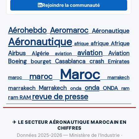
Rejoindre la communauté
Aérohebdo
Aeromaroc
Aéronautique
Aéronautique
Afrique
afrique
afrique
aviation
Airbus
Aviation
Algérie
aviation
Boeing
Casablanca
crash
bourget
Emirates
Maroc
maroc
maroc
marrakech
onda
Marrakech
ONDA
marrakech
onda
ram
revue de presse
ram
RAM
✈ LE SECTEUR AÉRONAUTIQUE MAROCAIN EN
CHIFFRES
Données 2025-2026 — Ministère de l'Industrie ·