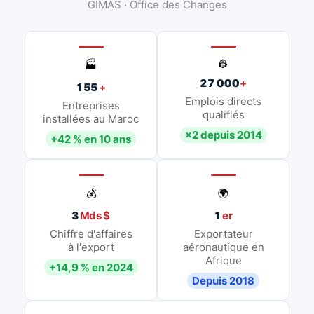
GIMAS · Office des Changes
👷
🏭
27 000
+
155
+
Emplois directs
Entreprises
qualifiés
installées au Maroc
×2 depuis 2014
+42 % en 10 ans
💰
🌍
3
Mds $
1
er
Chiffre d'affaires
Exportateur
à l'export
aéronautique en
Afrique
+14,9 % en 2024
Depuis 2018