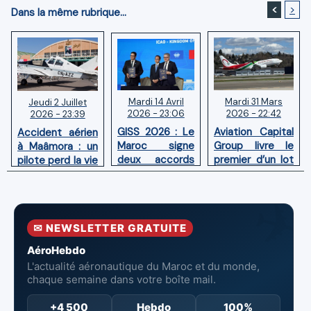
<
>
Dans la même rubrique...
Mardi 14 Avril
Mardi 31 Mars
Jeudi 2 Juillet
2026 - 23:06
2026 - 22:42
2026 - 23:39
GISS 2026 : Le
Aviation Capital
Accident aérien
Maroc signe
Group livre le
à Maâmora : un
deux accords
premier d’un lot
pilote perd la vie
avec l'OACI
de six Boeing
en combat
pour renforcer
737‑8 MAX
contre un
la surveillance
neufs à Royal Air
incendie
et la sécurité
Maroc
✉ NEWSLETTER GRATUITE
aériennes.
AéroHebdo
L'actualité aéronautique du Maroc et du monde,
chaque semaine dans votre boîte mail.
+4 500
Hebdo
100%