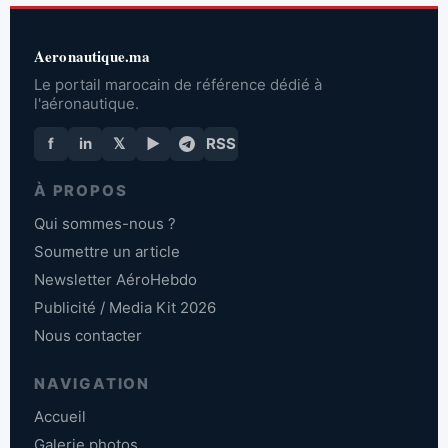
Aeronautique.ma
Le portail marocain de référence dédié à
l'aéronautique.
f
in
𝕏
▶
RSS
À PROPOS
Qui sommes-nous ?
Soumettre un article
Newsletter AéroHebdo
Publicité / Media Kit 2026
Nous contacter
NAVIGATION
Accueil
Galerie photos