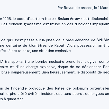
Par Revue de presse, le 1 Mars
er 1958, le code d’alerte militaire «
Broken Arrow
» est déclenché
 Cet échelon gravissime est utilisé en cas d’incident impliquan
 ce qu’il s’est passé sur la piste de la base aérienne de
Sidi Sl
une centaine de kilomètres de Rabat. Alors possession améric
ffet, à cette date, une situation explosive.
47
transportant une bombe nucléaire prend feu. L’ogive, com
éaire et d’une charge explosive, risque de se déclencher. Pe
in brûle dangereusement. Bien heureusement, le dispositif de séc
eur de l’incendie provoque des fuites de polonium potentiell
al, le pire a été évité. L’incident est tenu secret de longues a
s à quantifier.