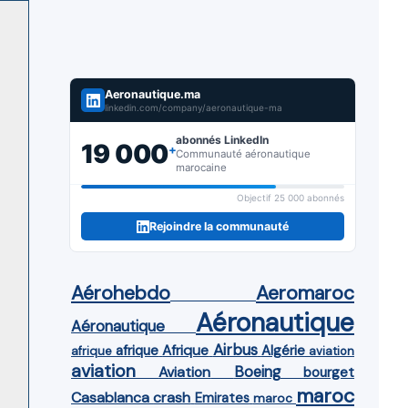
Aeronautique.ma
linkedin.com/company/aeronautique-ma
abonnés LinkedIn
19 000
+
Communauté aéronautique
marocaine
Objectif 25 000 abonnés
Rejoindre la communauté
Aérohebdo
Aeromaroc
Aéronautique
Aéronautique
Airbus
afrique
Afrique
Algérie
afrique
aviation
aviation
Aviation
Boeing
bourget
maroc
Casablanca
crash
Emirates
maroc