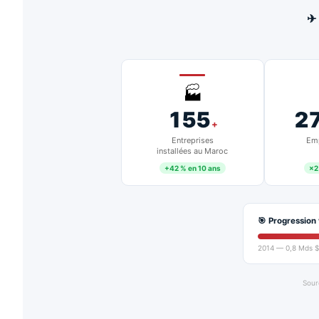
✈
🏭
155
2
+
Entreprises
Emp
installées au Maroc
+42 % en 10 ans
×2
🎯 Progression 
2014 — 0,8 Mds $
Sour