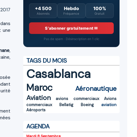
+4 500
Hebdo
100%
 2017
Abonnés
Fréquence
Gratuit
 dans
S'abonner gratuitement ✉
t une
Pas de spam · Désinscription en 1 clic
imane
,
aine,
TAGS DU MOIS
Casablanca
posée
ndant
Maroc
Aéronautique
urité
Aviation
avions commerciaux
Avions
commerciaux
Bellatig
Boeing
aviation
Aéroports
ement
nnées
AGENDA
Mardi 8 Septembre