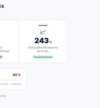
ES
📈
243
%
ur
Croissance des exports
 Afrique
en 10 ans
18
Record national
60 %
if 2030 — 5 Mds $
ue.ma