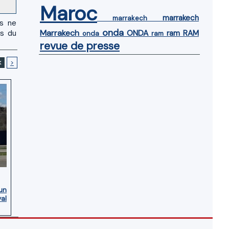
Maroc
marrakech
marrakech
us ne
onda
Marrakech
ONDA
es du
ram
RAM
onda
ram
revue de presse
<
>
’un
yal