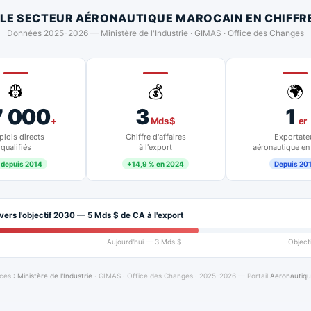
 LE SECTEUR AÉRONAUTIQUE MAROCAIN EN CHIFFR
Données 2025-2026 — Ministère de l'Industrie · GIMAS · Office des Changes
👷
💰
🌍
7 000
3
1
+
Mds $
er
lois directs
Chiffre d'affaires
Exportate
qualifiés
à l'export
aéronautique en
 depuis 2014
+14,9 % en 2024
Depuis 20
vers l'objectif 2030 — 5 Mds $ de CA à l'export
Aujourd'hui — 3 Mds $
Object
ces :
Ministère de l'Industrie
· GIMAS · Office des Changes · 2025-2026 — Portail
Aeronautiq