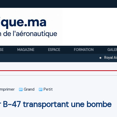
SE
MAGAZINE
ESPACE
FORMATION
GALE
Royal Air Maroc r
mprimer
Grand
Petit
 B-47 transportant une bombe