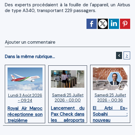
Des experts procédaient à la fouille de l'appareil, un Airbus
de type A340, transportant 229 passagers.
Ajouter un commentaire
<
>
Dans la même rubrique...
Samedi 25 Juillet
Samedi 25 Juillet
Lundi 3 Août 2026
2026 - 03:00
2026 - 00:36
- 09:24
Lancement du
El Arbi Es-
Royal Air Maroc
Pax Check dans
Sobaihi :
réceptionne son
les aéroports
nouveau
treizième
du Maroc
directeur à la
Boeing 787
tête de
Dreamliner