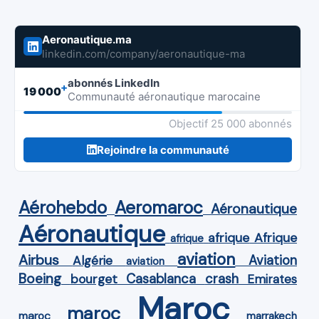
Aeronautique.ma
linkedin.com/company/aeronautique-ma
abonnés LinkedIn
+
19 000
Communauté aéronautique marocaine
Objectif 25 000 abonnés
Rejoindre la communauté
Aérohebdo
Aeromaroc
Aéronautique
Aéronautique
Afrique
afrique
afrique
aviation
Airbus
Aviation
Algérie
aviation
Boeing
Casablanca
crash
bourget
Emirates
Maroc
maroc
maroc
marrakech