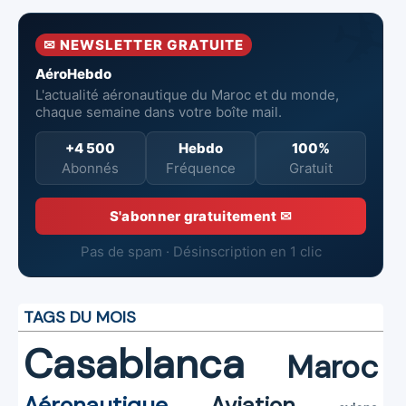
l’Aéroport
Mohammed V
✉ NEWSLETTER GRATUITE
de Casablanca
AéroHebdo
L'actualité aéronautique du Maroc et du monde,
chaque semaine dans votre boîte mail.
+4 500
Hebdo
100%
Abonnés
Fréquence
Gratuit
S'abonner gratuitement ✉
Pas de spam · Désinscription en 1 clic
TAGS DU MOIS
Casablanca
Maroc
Aéronautique
Aviation