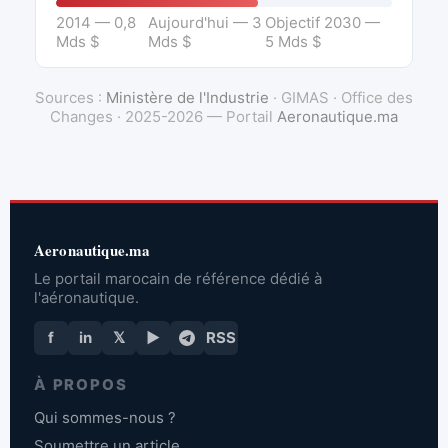
2014 — 0,8
Aujourd'hui — 3
Objectif 2030 —
Mds $
Mds $
5 Mds $
Sources :
Ministère de l'Industrie
· GIMAS · Office des
Changes · 2025-2026 — Portail
Aeronautique.ma
Aeronautique.ma
Le portail marocain de référence dédié à
l'aéronautique.
f
in
𝕏
▶
RSS
À PROPOS
Qui sommes-nous ?
Soumettre un article