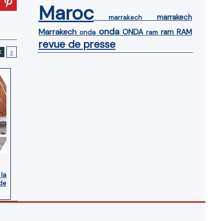
Maroc
marrakech
marrakech
onda
Marrakech
ONDA
ram
RAM
onda
ram
revue de presse
<
>
 la
de