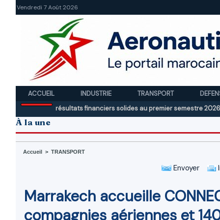
Vendredi 7 Août 2026
ACCUEIL
INDUSTRIE
TRANSPORT
DEFEN
aisons et résultats financiers solides au premier semestre 2026
Moham
À la une
Accueil
>
TRANSPORT
Envoyer
I
Marrakech accueille CONNECT
compagnies aériennes et 140