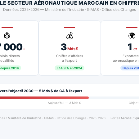
 LE SECTEUR AÉRONAUTIQUE MAROCAIN EN CHIFFR
Données 2025-2026 — Ministère de l'Industrie · GIMAS · Office des Changes
👷
💰
🌍
7 000
3
1
+
Mds $
er
lois directs
Chiffre d'affaires
Exportate
qualifiés
à l'export
aéronautique en
 depuis 2014
+14,9 % en 2024
Depuis 20
vers l'objectif 2030 — 5 Mds $ de CA à l'export
Aujourd'hui — 3 Mds $
Object
ces :
Ministère de l'Industrie
· GIMAS · Office des Changes · 2025-2026 — Portail
Aeronautiq