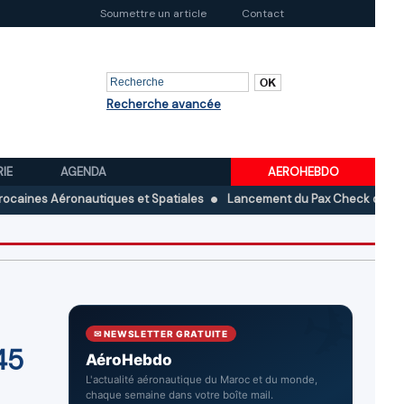
Soumettre un article
Contact
Recherche avancée
RIE
AGENDA
AEROHEBDO
éronautiques et Spatiales
Lancement du Pax Check dans les aéropo
✉ NEWSLETTER GRATUITE
45
AéroHebdo
L'actualité aéronautique du Maroc et du monde,
chaque semaine dans votre boîte mail.