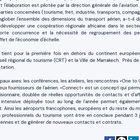
'élaboration est pilotée par la direction générale de l'aviation c
arties concernées (tourisme, fret, industrie, transports, compag
glober l'ensemble des dimensions du transport aérien, a-t-il di
développer une coopération régionale africaine dans le secte
forte concurrence et la nécessité de regroupement des pe
ffet de l'économie d'échelle.
e tient pour la première fois en dehors du continent européen
seil régional du tourisme (CRT) et la Ville de Marrakech. Près d
tation.
paux axes: les conférences, les ateliers, les rencontres «One to 
reux fournisseurs de l'aérien. «Connect» est un concept qui perm
ionnaire, doublée de réelles opportunités de contacts et d'aff
intensive déployée tout au long de l'année permet égaleme
nt. Ainsi les aéroports francophones, européens et du reste du 
s professionnels du tourisme vont être en conclave pendant 3 j
ériennes et de générer de nouveaux contacts et contrats.