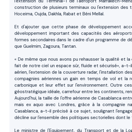
l'extension du Terminal-1 de l'aéroport Marrakech-Men
construction de plusieurs terminaux ou l'extension des t
Hoceima, Oujda, Dakhla, Rabat et Béni Mellal.
Et d'ajouter que cette phase de développement accél
développement important des capacités des aéroports 
formes secondaires dans le cadre d'un programme de dése
que Guelmim, Zagoura, Tantan.
« De même que nous avons pu rehausser la qualité et la 
fait de notre ciel un espace sûr, fluide et sécurisé», a-t-
aérien, l'extension de la couverture radar, l'installation
compagnies aériennes un gain en temps de vol et la 
carbonique et leur effet sur l'environnement. Outre ces
géostratégique idéale, carrefour entre les continents, re
Aujourd'hui, la taille de l'offre aérienne de Casablanca ent
mais ex aquo avec Londres, grâce à la compagnie nat
Casablanca, a-t-il précisé à ce sujet, soulignant l'enga
décline sur l'ensemble des politiques sectorielles dont le
Le ministre de l'Equipement, du Transport et de la Lo