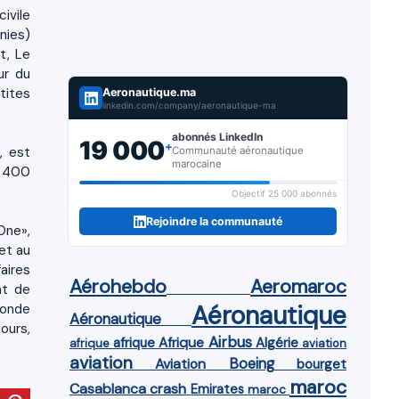
ivile
nies)
t, Le
ur du
tites
Aeronautique.ma
linkedin.com/company/aeronautique-ma
abonnés LinkedIn
19 000
+
, est
Communauté aéronautique
marocaine
e 400
Objectif 25 000 abonnés
Rejoindre la communauté
One»,
et au
aires
Aérohebdo
Aeromaroc
nt de
Aéronautique
monde
Aéronautique
ours,
Airbus
afrique
Afrique
Algérie
afrique
aviation
aviation
Aviation
Boeing
bourget
maroc
Casablanca
crash
Emirates
maroc