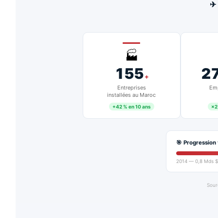
✈
🏭
155
2
+
Entreprises
Emp
installées au Maroc
+42 % en 10 ans
×2
🎯 Progression 
2014 — 0,8 Mds $
Sour