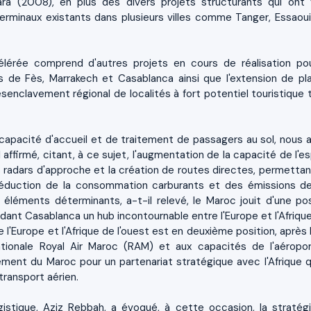
ara (2008), en plus des divers projets structurants qui ont 
erminaux existants dans plusieurs villes comme Tanger, Essaouir
érée comprend d'autres projets en cours de réalisation po
de Fès, Marrakech et Casablanca ainsi que l'extension de pl
nclavement régional de localités à fort potentiel touristique t
capacité d'accueil et de traitement de passagers au sol, nous 
il affirmé, citant, à ce sujet, l'augmentation de la capacité de l'
 des radars d'approche et la création de routes directes, permetta
réduction de la consommation carburants et des émissions d
 éléments déterminants, a-t-il relevé, le Maroc jouit d'une pos
ndant Casablanca un hub incontournable entre l'Europe et l'Afriqu
re l'Europe et l'Afrique de l'ouest est en deuxième position, après 
ionale Royal Air Maroc (RAM) et aux capacités de l'aéropo
gement du Maroc pour un partenariat stratégique avec l'Afrique q
 transport aérien.
gistique, Aziz Rebbah, a évoqué, à cette occasion, la stratég