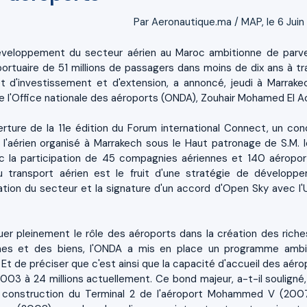
Par Aeronautique.ma / MAP, le 6 Juin
éveloppement du secteur aérien au Maroc ambitionne de parve
ortuaire de 51 millions de passagers dans moins de dix ans à tr
 d'investissement et d'extension, a annoncé, jeudi à Marrakec
e l'Office nationale des aéroports (ONDA), Zouhair Mohamed El Ao
verture de la 11e édition du Forum international Connect, un con
l'aérien organisé à Marrakech sous le Haut patronage de S.M. l
la participation de 45 compagnies aériennes et 140 aéroport
 transport aérien est le fruit d'une stratégie de développ
sation du secteur et la signature d'un accord d'Open Sky avec l'
er pleinement le rôle des aéroports dans la création des riche
nes et des biens, l'ONDA a mis en place un programme ambi
 Et de préciser que c'est ainsi que la capacité d'accueil des aéro
03 à 24 millions actuellement. Ce bond majeur, a-t-il souligné,
la construction du Terminal 2 de l'aéroport Mohammed V (200