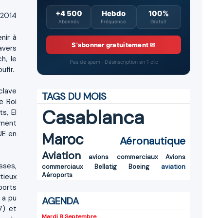
+4 500
Hebdo
100%
 2014
Abonnés
Fréquence
Gratuit
nir à
S'abonner gratuitement ✉
avers
h, le
Pas de spam · Désinscription en 1 clic
ufir.
clave
TAGS DU MOIS
e Roi
Casablanca
s, El
ement
UE en
Maroc
Aéronautique
Aviation
avions commerciaux
Avions
sses,
commerciaux
Bellatig
Boeing
aviation
Aéroports
tieux
ports
 a pu
AGENDA
7) et
Mardi 8 Septembre