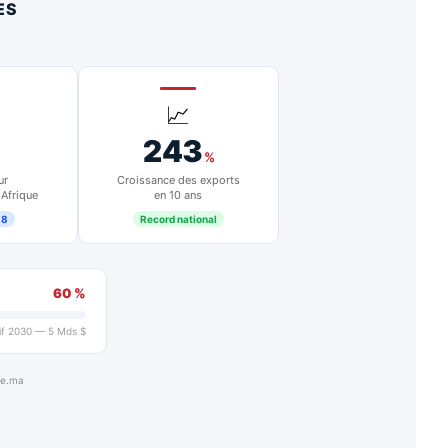
ES
📈
243
%
ur
Croissance des exports
 Afrique
en 10 ans
18
Record national
60 %
if 2030 — 5 Mds $
ue.ma