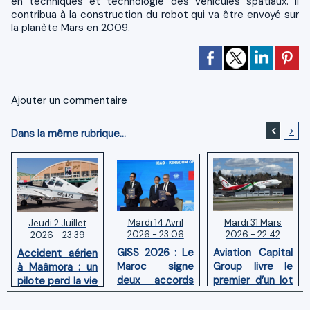
en techniques et technologie des véhicules spatiaux. Il
contribua à la construction du robot qui va être envoyé sur
la planète Mars en 2009.
Ajouter un commentaire
<
>
Dans la même rubrique...
Mardi 14 Avril
Mardi 31 Mars
Jeudi 2 Juillet
2026 - 23:06
2026 - 22:42
2026 - 23:39
GISS 2026 : Le
Aviation Capital
Accident aérien
Maroc signe
Group livre le
à Maâmora : un
deux accords
premier d’un lot
pilote perd la vie
avec l'OACI
de six Boeing
en combat
pour renforcer
737‑8 MAX
contre un