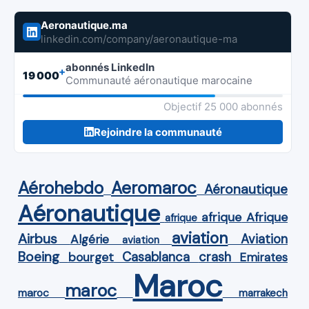
Aeronautique.ma
linkedin.com/company/aeronautique-ma
abonnés LinkedIn
+
19 000
Communauté aéronautique marocaine
Objectif 25 000 abonnés
Rejoindre la communauté
Aérohebdo
Aeromaroc
Aéronautique
Aéronautique
Afrique
afrique
afrique
aviation
Airbus
Aviation
Algérie
aviation
Boeing
Casablanca
crash
bourget
Emirates
Maroc
maroc
maroc
marrakech