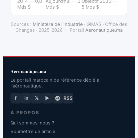
2014 — 0,8
Aujourd'hui — 3
Objectif 2030 —
Mds $
Mds $
5 Mds $
Sources :
Ministère de l'Industrie
· GIMAS · Office des
Changes · 2025-2026 — Portail
Aeronautique.ma
Aeronautique.ma
Le portail marocain de référence dédié à
l'aéronautique.
f
in
𝕏
▶
RSS
À PROPOS
Qui sommes-nous ?
Soumettre un article