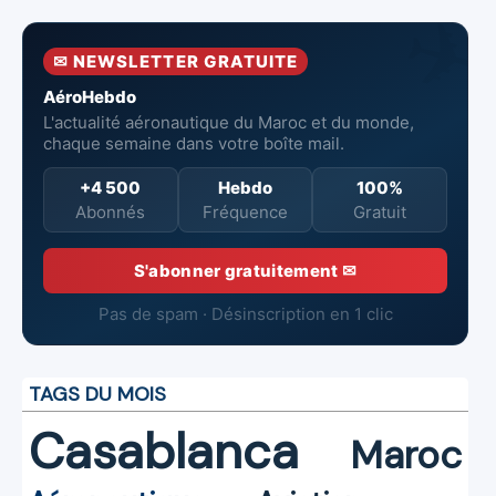
la surveillance
neufs à Royal Air
incendie
et la sécurité
Maroc
✉ NEWSLETTER GRATUITE
aériennes.
AéroHebdo
L'actualité aéronautique du Maroc et du monde,
chaque semaine dans votre boîte mail.
+4 500
Hebdo
100%
Abonnés
Fréquence
Gratuit
S'abonner gratuitement ✉
Pas de spam · Désinscription en 1 clic
TAGS DU MOIS
Casablanca
Maroc