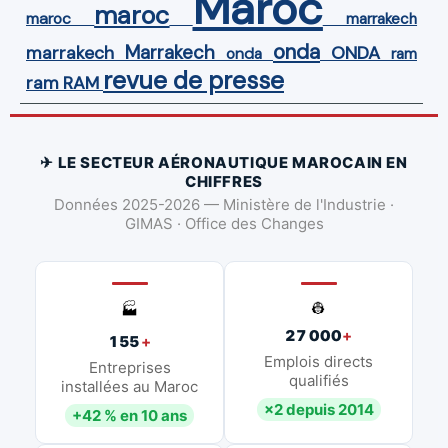
Maroc
maroc
maroc
marrakech
onda
Marrakech
ONDA
marrakech
onda
ram
revue de presse
ram
RAM
✈ LE SECTEUR AÉRONAUTIQUE MAROCAIN EN
CHIFFRES
Données 2025-2026 — Ministère de l'Industrie ·
GIMAS · Office des Changes
👷
🏭
27 000
+
155
+
Emplois directs
Entreprises
qualifiés
installées au Maroc
×2 depuis 2014
+42 % en 10 ans