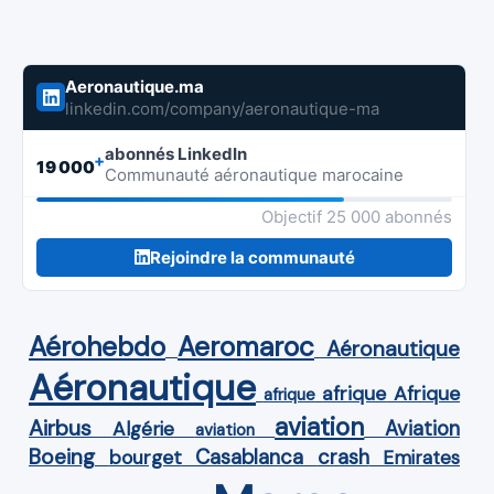
Aeronautique.ma
linkedin.com/company/aeronautique-ma
abonnés LinkedIn
+
19 000
Communauté aéronautique marocaine
Objectif 25 000 abonnés
Rejoindre la communauté
Aérohebdo
Aeromaroc
Aéronautique
Aéronautique
Afrique
afrique
afrique
aviation
Airbus
Aviation
Algérie
aviation
Boeing
Casablanca
crash
bourget
Emirates