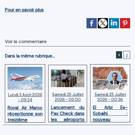
Pour en savoir plus
Voir le commentaire
<
>
Dans la même rubrique...
Samedi 25 Juillet
Samedi 25 Juillet
Lundi 3 Août 2026
2026 - 03:00
2026 - 00:36
- 09:24
Lancement du
El Arbi Es-
Royal Air Maroc
Pax Check dans
Sobaihi :
réceptionne son
les aéroports
nouveau
treizième
du Maroc
directeur à la
Boeing 787
tête de
Dreamliner