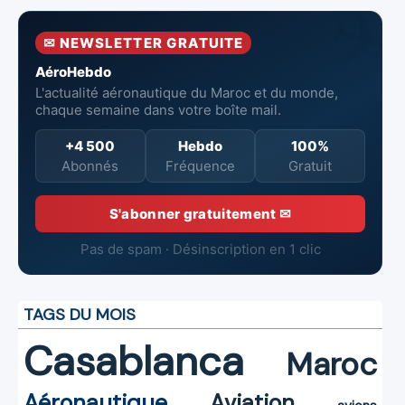
l’Aéroport
Mohammed V
✉ NEWSLETTER GRATUITE
de Casablanca
AéroHebdo
L'actualité aéronautique du Maroc et du monde,
chaque semaine dans votre boîte mail.
+4 500
Hebdo
100%
Abonnés
Fréquence
Gratuit
S'abonner gratuitement ✉
Pas de spam · Désinscription en 1 clic
TAGS DU MOIS
Casablanca
Maroc
Aéronautique
Aviation