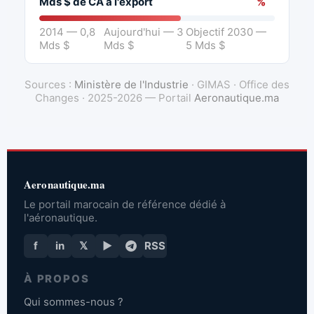
Mds $ de CA à l'export
%
2014 — 0,8
Aujourd'hui — 3
Objectif 2030 —
Mds $
Mds $
5 Mds $
Sources :
Ministère de l'Industrie
· GIMAS · Office des
Changes · 2025-2026 — Portail
Aeronautique.ma
Aeronautique.ma
Le portail marocain de référence dédié à
l'aéronautique.
f
in
𝕏
▶
RSS
À PROPOS
Qui sommes-nous ?