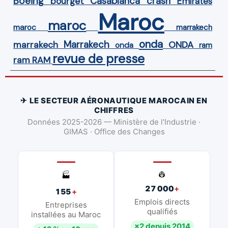
Boeing
Casablanca
crash
bourget
Emirates
Maroc
maroc
maroc
marrakech
onda
Marrakech
ONDA
marrakech
onda
ram
revue de presse
ram
RAM
✈ LE SECTEUR AÉRONAUTIQUE MAROCAIN EN
CHIFFRES
Données 2025-2026 — Ministère de l'Industrie ·
GIMAS · Office des Changes
👷
🏭
27 000
+
155
+
Emplois directs
Entreprises
qualifiés
installées au Maroc
×2 depuis 2014