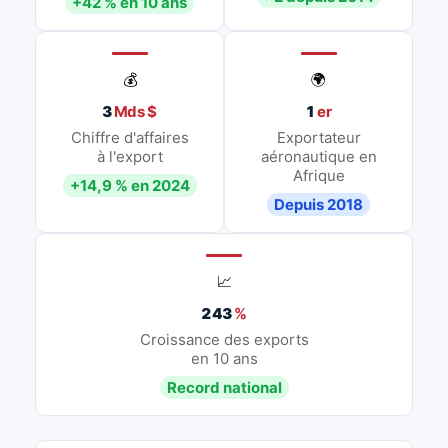
+42 % en 10 ans
💰
🌍
3
Mds $
1
er
Chiffre d'affaires
Exportateur
à l'export
aéronautique en
Afrique
+14,9 % en 2024
Depuis 2018
📈
243
%
Croissance des exports
en 10 ans
Record national