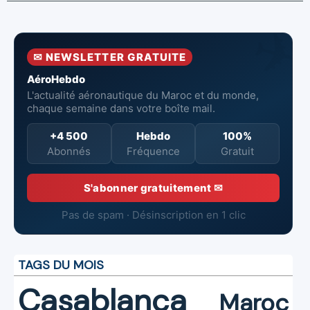
avec l'OACI
de six Boeing
en combat
pour renforcer
737‑8 MAX
contre un
la surveillance
neufs à Royal Air
incendie
et la sécurité
Maroc
✉ NEWSLETTER GRATUITE
aériennes.
AéroHebdo
L'actualité aéronautique du Maroc et du monde,
chaque semaine dans votre boîte mail.
+4 500
Hebdo
100%
Abonnés
Fréquence
Gratuit
S'abonner gratuitement ✉
Pas de spam · Désinscription en 1 clic
TAGS DU MOIS
Casablanca
Maroc