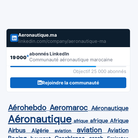
Aeronautique.ma
linkedin.com/company/aeronautique-ma
abonnés LinkedIn
+
19 000
Communauté aéronautique marocaine
Objectif 25 000 abonnés
Rejoindre la communauté
Aérohebdo
Aeromaroc
Aéronautique
Aéronautique
Afrique
afrique
afrique
aviation
Airbus
Aviation
Algérie
aviation