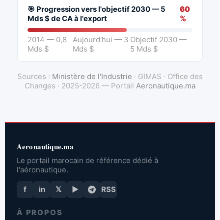
🎯 Progression vers l'objectif 2030 — 5
60
Mds $ de CA à l'export
%
2014 — 0,8
Aujourd'hui — 3
Objectif 2030 —
Mds $
Mds $
5 Mds $
Sources :
Ministère de l'Industrie
· GIMAS · Office des
Changes · 2025-2026 — Portail
Aeronautique.ma
Aeronautique.ma
Le portail marocain de référence dédié à
l'aéronautique.
f
in
𝕏
▶
RSS
À PROPOS